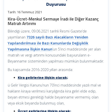
Duyurusu
Tarih: 16 Temmuz 2021
Kira-Ücret-Menkul Sermaye İradı ile Diğer Kazanç
Matrah Artırımı
Bilindiği üzere, 09.06.2021 tarihli Resmi Gazete’de
yayımlanan
7326 sayılı Bazı Alacakların Yeniden
Yapılandırılması ile Bazı Kanunlarda Değişiklik
Yapılmasına İlişkin Kanun
’un 5’inci maddesinde yer alan
matrah ve vergi artırımı konusundaki başvuruların e-
Beyanname sisteminden yapılması mümkün bulunmaktadır.
Bu kapsamda 2016-2020 yılları arasında:
Kira gelirlerine ilişkin olarak;
ü Gelir Vergisi Kanunu’nun 70’inci maddesinde yazılı mal ve
hakların kiraya verilmesi karşılığında kira geliri elde edip,
beyan etmesi gerektiği halde beyanname vermemiş olan
veya eksik beyanda bulunmuş olan,
Ücret gelirlerine ilişkin olarak;