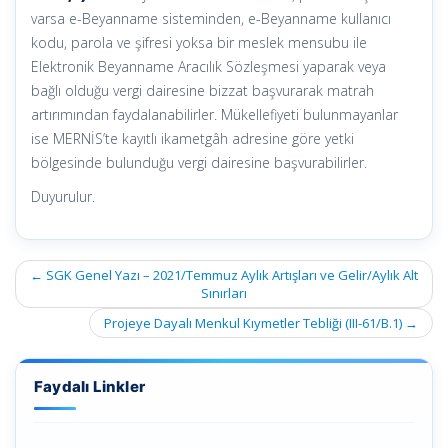
varsa e-Beyanname sisteminden, e-Beyanname kullanıcı
kodu, parola ve şifresi yoksa bir meslek mensubu ile
Elektronik Beyanname Aracılık Sözleşmesi yaparak veya
bağlı olduğu vergi dairesine bizzat başvurarak matrah
artırımından faydalanabilirler. Mükellefiyeti bulunmayanlar
ise MERNİS’te kayıtlı ikametgâh adresine göre yetki
bölgesinde bulunduğu vergi dairesine başvurabilirler.
Duyurulur.
Post
←
SGK Genel Yazı – 2021/Temmuz Aylık Artışları ve Gelir/Aylık Alt
navigation
Sınırları
Projeye Dayalı Menkul Kıymetler Tebliği (III-61/B.1)
→
Faydalı Linkler