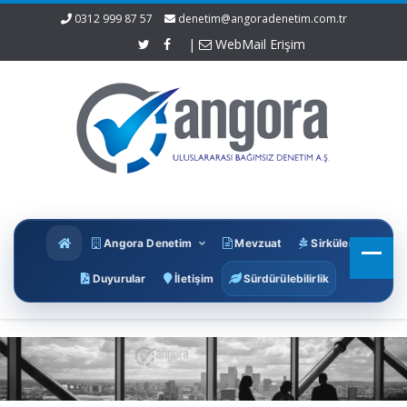
0312 999 87 57
denetim@angoradenetim.com.tr
|
WebMail Erişim
Angora Denetim
Mevzuat
Sirküler
Duyurular
İletişim
Sürdürülebilirlik