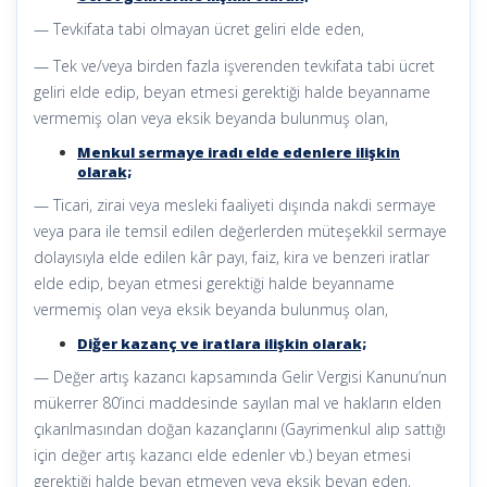
— Tevkifata tabi olmayan ücret geliri elde eden,
— Tek ve/veya birden fazla işverenden tevkifata tabi ücret
geliri elde edip, beyan etmesi gerektiği halde beyanname
vermemiş olan veya eksik beyanda bulunmuş olan,
Menkul sermaye iradı elde edenlere ilişkin
olarak;
— Ticari, zirai veya mesleki faaliyeti dışında nakdi sermaye
veya para ile temsil edilen değerlerden müteşekkil sermaye
dolayısıyla elde edilen kâr payı, faiz, kira ve benzeri iratlar
elde edip, beyan etmesi gerektiği halde beyanname
vermemiş olan veya eksik beyanda bulunmuş olan,
Diğer kazanç ve iratlara ilişkin olarak;
— Değer artış kazancı kapsamında Gelir Vergisi Kanunu’nun
mükerrer 80’inci maddesinde sayılan mal ve hakların elden
çıkarılmasından doğan kazançlarını (Gayrimenkul alıp sattığı
için değer artış kazancı elde edenler vb.) beyan etmesi
gerektiği halde beyan etmeyen veya eksik beyan eden,