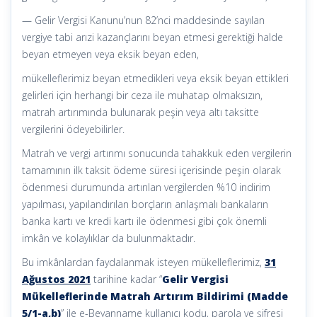
— Gelir Vergisi Kanunu’nun 82’nci maddesinde sayılan
vergiye tabi arızi kazançlarını beyan etmesi gerektiği halde
beyan etmeyen veya eksik beyan eden,
mükelleflerimiz beyan etmedikleri veya eksik beyan ettikleri
gelirleri için herhangi bir ceza ile muhatap olmaksızın,
matrah artırımında bulunarak peşin veya altı taksitte
vergilerini ödeyebilirler.
Matrah ve vergi artırımı sonucunda tahakkuk eden vergilerin
tamamının ilk taksit ödeme süresi içerisinde peşin olarak
ödenmesi durumunda artırılan vergilerden %10 indirim
yapılması, yapılandırılan borçların anlaşmalı bankaların
banka kartı ve kredi kartı ile ödenmesi gibi çok önemli
imkân ve kolaylıklar da bulunmaktadır.
Bu imkânlardan faydalanmak isteyen mükelleflerimiz,
31
Ağustos 2021
tarihine kadar “
Gelir Vergisi
Mükelleflerinde Matrah Artırım Bildirimi (Madde
5/1-a,b)
” ile e-Beyanname kullanıcı kodu, parola ve şifresi