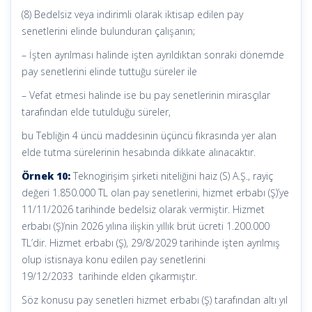
(8) Bedelsiz veya indirimli olarak iktisap edilen pay
senetlerini elinde bulunduran çalışanın;
– İşten ayrılması halinde işten ayrıldıktan sonraki dönemde
pay senetlerini elinde tuttuğu süreler ile
– Vefat etmesi halinde ise bu pay senetlerinin mirasçılar
tarafından elde tutulduğu süreler,
bu Tebliğin 4 üncü maddesinin üçüncü fıkrasında yer alan
elde tutma sürelerinin hesabında dikkate alınacaktır.
Örnek 10:
Teknogirişim şirketi niteliğini haiz (S) A.Ş., rayiç
değeri 1.850.000 TL olan pay senetlerini, hizmet erbabı (Ş)’ye
11/11/2026 tarihinde bedelsiz olarak vermiştir. Hizmet
erbabı (Ş)’nin 2026 yılına ilişkin yıllık brüt ücreti 1.200.000
TL’dir. Hizmet erbabı (Ş), 29/8/2029 tarihinde işten ayrılmış
olup istisnaya konu edilen pay senetlerini
19/12/2033 tarihinde elden çıkarmıştır.
Söz konusu pay senetleri hizmet erbabı (Ş) tarafından altı yıl