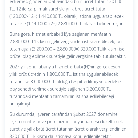
edilemediğinden Şubat ayındaki brüt ücret tutarı 120.000
TL, 12 ile çarpılmak suretiyle yıllık brüt ücret tutarı
(120.000×12=) 1.440.000 TL olarak, istisna uygulanabilecek
tutar ise (1.440.000 x2=) 2.880.000 TL olarak belirlenmiştir.
Buna göre, hizmet erbabı (H)’ye sağlanan menfaatin
2.880.000 TL’lik kısmı gelir vergisinden istisna edilecek, bu
tutarı aşan (3.200.000 – 2.880.000=) 320.000 TL’lik kısım ise
brüte iblağ edilmek suretiyle gelir vergisine tabi tutulacaktır.
2027 yılı sonu itibarıyla hizmet erbabı (H)’nin gerçekleşen
yıllık brüt ücretinin 1.800.000 TL, istisna uygulanabilecek
tutarın ise 3.600.000 TL olduğu tespit edilmiş ve bedelsiz
pay senedi verilmek suretiyle sağlanan 3.200.000 TL
tutarındaki menfaatin tamamının istisna edilebileceği
anlaşılmıştır.
Bu durumda, işveren tarafından Şubat 2027 dönemine
ilişkin muhtasar ve prim hizmet beyannamesi düzeltilmek
suretiyle yıllık brüt ücret tutarının ücret olarak vergilendirilen
320.000 TL’lik kısmı da istisnaya konu edilebilecektir.