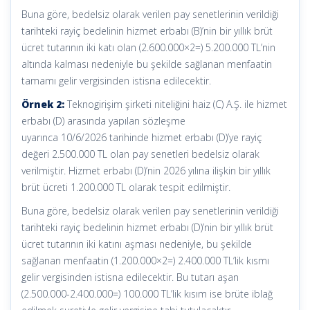
Buna göre, bedelsiz olarak verilen pay senetlerinin verildiği
tarihteki rayiç bedelinin hizmet erbabı (B)’nin bir yıllık brüt
ücret tutarının iki katı olan (2.600.000×2=) 5.200.000 TL’nin
altında kalması nedeniyle bu şekilde sağlanan menfaatin
tamamı gelir vergisinden istisna edilecektir.
Örnek 2:
Teknogirişim şirketi niteliğini haiz (C) A.Ş. ile hizmet
erbabı (D) arasında yapılan sözleşme
uyarınca 10/6/2026 tarihinde hizmet erbabı (D)’ye rayiç
değeri 2.500.000 TL olan pay senetleri bedelsiz olarak
verilmiştir. Hizmet erbabı (D)’nin 2026 yılına ilişkin bir yıllık
brüt ücreti 1.200.000 TL olarak tespit edilmiştir.
Buna göre, bedelsiz olarak verilen pay senetlerinin verildiği
tarihteki rayiç bedelinin hizmet erbabı (D)’nin bir yıllık brüt
ücret tutarının iki katını aşması nedeniyle, bu şekilde
sağlanan menfaatin (1.200.000×2=) 2.400.000 TL’lik kısmı
gelir vergisinden istisna edilecektir. Bu tutarı aşan
(2.500.000-2.400.000=) 100.000 TL’lik kısım ise brüte iblağ