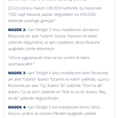
(2) Söz konusu hüküm 2/8/2024 tarihinde, bu hükümde
7582 sayılı Kanunla yapılan değişiklikler ise 4/6/2026
tarihinde yürürlüğe girmiştir.”
MADDE 2-
Aynı Tebliğin 3 üncü maddesinin dördüncü
fıkrasında yer alan “tutarını” ibaresi “tutarının iki katını”
şeklinde değiştirilmiş ve aynı maddenin altıncı fıkrasına
aşağıdaki cümle eklenmiştir.
“İstisna uygulanacak tutar ise bu ücretin iki katını
aşamayacaktır.”
MADDE 3-
Aynı Tebliğin 4 üncü maddesinin ikinci fıkrasında
yer alan “tutarını” ibaresi “tutarının iki katını” şeklinde, üçüncü
fıkrasında yer alan “Üç” ibaresi “İki” şeklinde, “Dört ila altı”
ibaresi “Üç ila dört” şeklinde ve “Yedi ila on iki” ibaresi “Beş
ila altı” şeklinde değiştirilmiştir.
MADDE 4-
Aynı Tebliğin 5 inci maddesinin birinci, ikinci,
beşinci, yedinci ve sekizinci fıkraları aşağıdaki şekilde