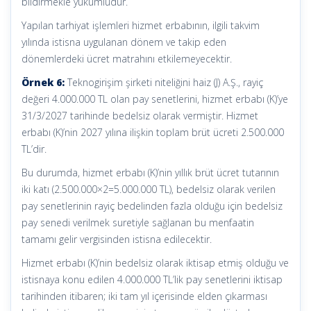
bildirmekle yükümlüdür.
Yapılan tarhiyat işlemleri hizmet erbabının, ilgili takvim
yılında istisna uygulanan dönem ve takip eden
dönemlerdeki ücret matrahını etkilemeyecektir.
Örnek 6:
Teknogirişim şirketi niteliğini haiz (J) A.Ş., rayiç
değeri 4.000.000 TL olan pay senetlerini, hizmet erbabı (K)’ye
31/3/2027 tarihinde bedelsiz olarak vermiştir. Hizmet
erbabı (K)’nin 2027 yılına ilişkin toplam brüt ücreti 2.500.000
TL’dir.
Bu durumda, hizmet erbabı (K)’nin yıllık brüt ücret tutarının
iki katı (2.500.000×2=5.000.000 TL), bedelsiz olarak verilen
pay senetlerinin rayiç bedelinden fazla olduğu için bedelsiz
pay senedi verilmek suretiyle sağlanan bu menfaatin
tamamı gelir vergisinden istisna edilecektir.
Hizmet erbabı (K)’nin bedelsiz olarak iktisap etmiş olduğu ve
istisnaya konu edilen 4.000.000 TL’lik pay senetlerini iktisap
tarihinden itibaren; iki tam yıl içerisinde elden çıkarması