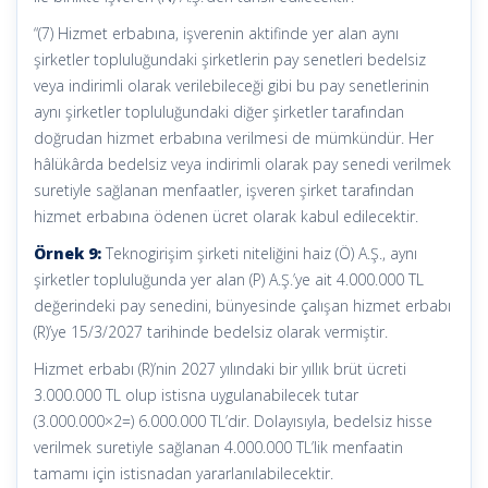
“(7) Hizmet erbabına, işverenin aktifinde yer alan aynı
şirketler topluluğundaki şirketlerin pay senetleri bedelsiz
veya indirimli olarak verilebileceği gibi bu pay senetlerinin
aynı şirketler topluluğundaki diğer şirketler tarafından
doğrudan hizmet erbabına verilmesi de mümkündür. Her
hâlükârda bedelsiz veya indirimli olarak pay senedi verilmek
suretiyle sağlanan menfaatler, işveren şirket tarafından
hizmet erbabına ödenen ücret olarak kabul edilecektir.
Örnek 9:
Teknogirişim şirketi niteliğini haiz (Ö) A.Ş., aynı
şirketler topluluğunda yer alan (P) A.Ş.’ye ait 4.000.000 TL
değerindeki pay senedini, bünyesinde çalışan hizmet erbabı
(R)’ye 15/3/2027 tarihinde bedelsiz olarak vermiştir.
Hizmet erbabı (R)’nin 2027 yılındaki bir yıllık brüt ücreti
3.000.000 TL olup istisna uygulanabilecek tutar
(3.000.000×2=) 6.000.000 TL’dir. Dolayısıyla, bedelsiz hisse
verilmek suretiyle sağlanan 4.000.000 TL’lik menfaatin
tamamı için istisnadan yararlanılabilecektir.