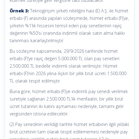
edilmek suretiyle gelir vergisine tabi tutulacaktır.
Örnek 3:
Teknogirişim şirketi niteliğini haiz (E) A.Ş. ile hizmet
erbabı (F) arasında yapılan sözleşmede, hizmet erbabı (F)’ye,
şirketin %1’lik hissesini temsil eden pay senetlerinin rayiç
değerinin %50’si oranında indirimli olarak satın alma hakkı
tanınması kararlaştırılmıştır.
Bu sözleşme kapsamında, 29/9/2026 tarihinde hizmet
erbabı (F)’ye rayiç değeri 5.000.000 TL olan pay senetleri
2.500.000 TL bedelle indirimli olarak verilmiştir. Hizmet
erbabı (F)’nin 2026 yılına ilişkin bir yıllık brüt ücreti 1.500.000
TL olarak tespit edilmiştir.
Buna göre, hizmet erbabı (F)’ye indirimli pay senedi verilmek
suretiyle sağlanan 2.500.000 TL’lik menfaatin, bir yıllık brüt
ücret tutarının iki katını aşmaması nedeniyle, tamamı gelir
vergisinden istisna edilecektir.
(2) Pay senedinin verildiği tarihte hizmet erbabının ilgili yıldaki
brüt ücretinin tam olarak tespit edilememesi nedeniyle pay