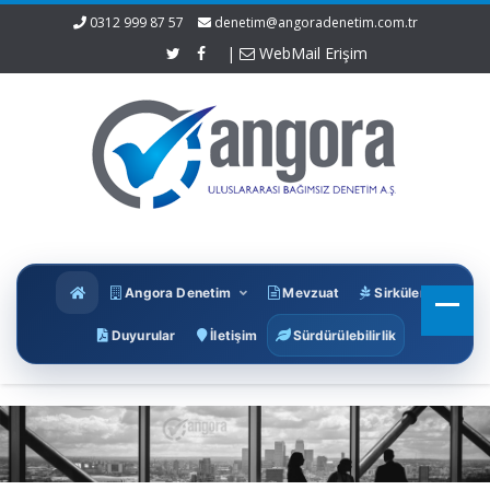
0312 999 87 57
denetim@angoradenetim.com.tr
|
WebMail Erişim
Angora Denetim
Mevzuat
Sirküler
Duyurular
İletişim
Sürdürülebilirlik