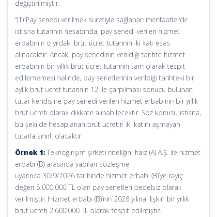
değiştirilmiştir.
“(1) Pay senedi verilmek suretiyle sağlanan menfaatlerde
istisna tutarının hesabında, pay senedi verilen hizmet
erbabının o yıldaki brüt ücret tutarının iki katı esas
alınacaktır. Ancak, pay senedinin verildiği tarihte hizmet
erbabının bir yıllık brüt ücret tutarının tam olarak tespit
edilememesi halinde, pay senetlerinin verildiği tarihteki bir
aylık brüt ücret tutarının 12 ile çarpılması sonucu bulunan
tutar kendisine pay senedi verilen hizmet erbabının bir yıllık
brüt ücreti olarak dikkate alınabilecektir. Söz konusu istisna,
bu şekilde hesaplanan brüt ücretin iki katını aşmayan
tutarla sınırlı olacaktır.
Örnek 1:
Teknogirişim şirketi niteliğini haiz (A) A.Ş. ile hizmet
erbabı (B) arasında yapılan sözleşme
uyarınca 30/9/2026 tarihinde hizmet erbabı (B)’ye rayiç
değeri 5.000.000 TL olan pay senetleri bedelsiz olarak
verilmiştir. Hizmet erbabı (B)’nin 2026 yılına ilişkin bir yıllık
brüt ücreti 2.600.000 TL olarak tespit edilmiştir.