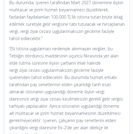
Bu durumda, işveren tarafından Mart 2027 dönemine ilişkin
muhtasar ve prim hizmet beyannamesi düzeltilerek,
fazladan faydalanılan 100.000 TL’lik istisna tutarı brüte iblağ
edilmek suretiyle gelir vergisine tabi tutulacak ve hesaplanan
vergi, vergi ziyaı cezası uygulanmaksızın gecikme faiziyle
tahsil edilecektir.”
“(5) İstisna uygulaması nedeniyle alınmayan vergiler, bu
Tebliğin dördüncü maddesinin üçüncü fıkrasında yer alan
elde tutma süresine ilişkin şartların ihlali halinde
vergi ziyaı cezası uygulanmaksızın gecikme faiziyle
işverenden tahsil edilecektir. Bu durumda hizmet erbabı
tarafından pay senetlerinin elden çıkarıldığı tarih esas
alınarak istisnanın uygulandığı döneme ilişkin vergi
dairesince vergi ziyaı cezası kesilmeksizin gerekli gelir vergisi
tarhiyatı yapılacaktır. Ayrıca istisnanın uygulandığı döneme
ait muhtasar ve prim hizmet beyannamesinin düzeltilmesi
gerekmeyecektir. İşveren, çalışanın pay senetlerini elden
çıkardığını vergi dairesine Ek-2’de yer alan dilekçe ile