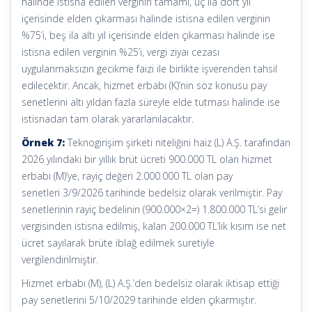
halinde istisna edilen verginin tamamı, üç ila dört yıl
içerisinde elden çıkarması halinde istisna edilen verginin
%75’i, beş ila altı yıl içerisinde elden çıkarması halinde ise
istisna edilen verginin %25’i, vergi ziyaı cezası
uygulanmaksızın gecikme faizi ile birlikte işverenden tahsil
edilecektir. Ancak, hizmet erbabı (K)’nin söz konusu pay
senetlerini altı yıldan fazla süreyle elde tutması halinde ise
istisnadan tam olarak yararlanılacaktır.
Örnek 7:
Teknogirişim şirketi niteliğini haiz (L) A.Ş. tarafından
2026 yılındaki bir yıllık brüt ücreti 900.000 TL olan hizmet
erbabı (M)’ye, rayiç değeri 2.000.000 TL olan pay
senetleri 3/9/2026 tarihinde bedelsiz olarak verilmiştir. Pay
senetlerinin rayiç bedelinin (900.000×2=) 1.800.000 TL’si gelir
vergisinden istisna edilmiş, kalan 200.000 TL’lik kısım ise net
ücret sayılarak brüte iblağ edilmek suretiyle
vergilendirilmiştir.
Hizmet erbabı (M), (L) A.Ş.’den bedelsiz olarak iktisap ettiği
pay senetlerini 5/10/2029 tarihinde elden çıkarmıştır.