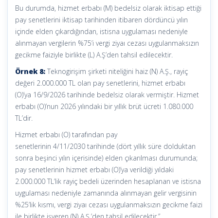
Bu durumda, hizmet erbabı (M) bedelsiz olarak iktisap ettiği
pay senetlerini iktisap tarihinden itibaren dördüncü yılın
içinde elden çıkardığından, istisna uygulaması nedeniyle
alınmayan vergilerin %75’i vergi ziyaı cezası uygulanmaksızın
gecikme faiziyle birlikte (L) A.Ş’den tahsil edilecektir.
Örnek 8:
Teknogirişim şirketi niteliğini haiz (N) A.Ş., rayiç
değeri 2.000.000 TL olan pay senetlerini, hizmet erbabı
(O)’ya 16/9/2026 tarihinde bedelsiz olarak vermiştir. Hizmet
erbabı (O)’nun 2026 yılındaki bir yıllık brüt ücreti 1.080.000
TL’dir.
Hizmet erbabı (O) tarafından pay
senetlerinin 4/11/2030 tarihinde (dört yıllık süre dolduktan
sonra beşinci yılın içerisinde) elden çıkarılması durumunda;
pay senetlerinin hizmet erbabı (O)’ya verildiği yıldaki
2.000.000 TL’lik rayiç bedeli üzerinden hesaplanan ve istisna
uygulaması nedeniyle zamanında alınmayan gelir vergisinin
%25’lik kısmı, vergi ziyaı cezası uygulanmaksızın gecikme faizi
ile birlikte işveren (N) A.Ş.’den tahsil edilecektir.”