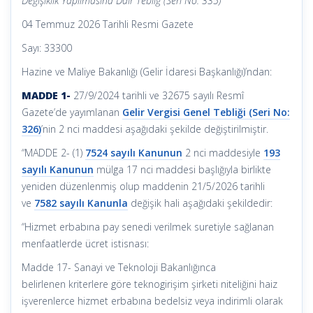
Değişiklik Yapılmasına Dair Tebliğ (Seri No: 335)
04 Temmuz 2026 Tarihli Resmi Gazete
Sayı: 33300
Hazine ve Maliye Bakanlığı (Gelir İdaresi Başkanlığı)’ndan:
MADDE 1-
27/9/2024 tarihli ve 32675 sayılı Resmî
Gazete’de yayımlanan
Gelir Vergisi Genel Tebliği (Seri No:
326)
’nin 2 nci maddesi aşağıdaki şekilde değiştirilmiştir.
“MADDE 2- (1)
7524 sayılı Kanunun
2 nci maddesiyle
193
sayılı Kanunun
mülga 17 nci maddesi başlığıyla birlikte
yeniden düzenlenmiş olup maddenin 21/5/2026 tarihli
ve
7582 sayılı Kanunla
değişik hali aşağıdaki şekildedir:
“Hizmet erbabına pay senedi verilmek suretiyle sağlanan
menfaatlerde ücret istisnası:
Madde 17- Sanayi ve Teknoloji Bakanlığınca
belirlenen kriterlere göre teknogirişim şirketi niteliğini haiz
işverenlerce hizmet erbabına bedelsiz veya indirimli olarak