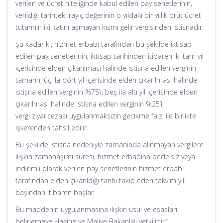
verilen ve ücret niteliğinde kabul edilen pay senetlerinin,
verildiği tarihteki rayiç değerinin o yıldaki bir yıllık brüt ücret
tutarının iki katını aşmayan kısmı gelir vergisinden istisnadır.
Şu kadar ki, hizmet erbabı tarafından bu şekilde iktisap
edilen pay senetlerinin; iktisap tarihinden itibaren iki tam yıl
içerisinde elden çıkarılması halinde istisna edilen verginin
tamamı, üç ila dört yıl içerisinde elden çıkarılması halinde
istisna edilen verginin %75’i, beş ila altı yıl içerisinde elden
çıkarılması halinde istisna edilen verginin %25’i,
vergi ziyaı cezası uygulanmaksızın gecikme faizi ile birlikte
işverenden tahsil edilir.
Bu şekilde istisna nedeniyle zamanında alınmayan vergilere
ilişkin zamanaşımı süresi, hizmet erbabına bedelsiz veya
indirimli olarak verilen pay senetlerinin hizmet erbabı
tarafından elden çıkarıldığı tarihi takip eden takvim yılı
başından itibaren başlar.
Bu maddenin uygulanmasına ilişkin usul ve esasları
belirlemeye Hazine ve Maliye Bakanlığı yetkilidir.”