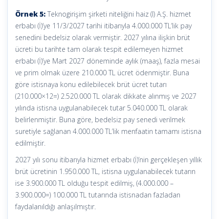
Örnek 5:
Teknogirişim şirketi niteliğini haiz (I) A.Ş. hizmet
erbabı (İ)’ye 11/3/2027 tarihi itibarıyla 4.000.000 TL’lik pay
senedini bedelsiz olarak vermiştir. 2027 yılına ilişkin brüt
ücreti bu tarihte tam olarak tespit edilemeyen hizmet
erbabı (İ)’ye Mart 2027 döneminde aylık (maaş), fazla mesai
ve prim olmak üzere 210.000 TL ücret ödenmiştir. Buna
göre istisnaya konu edilebilecek brüt ücret tutarı
(210.000×12=) 2.520.000 TL olarak dikkate alınmış ve 2027
yılında istisna uygulanabilecek tutar 5.040.000 TL olarak
belirlenmiştir. Buna göre, bedelsiz pay senedi verilmek
suretiyle sağlanan 4.000.000 TL’lik menfaatin tamamı istisna
edilmiştir.
2027 yılı sonu itibarıyla hizmet erbabı (İ)’nin gerçekleşen yıllık
brüt ücretinin 1.950.000 TL, istisna uygulanabilecek tutarın
ise 3.900.000 TL olduğu tespit edilmiş, (4.000.000 –
3.900.000=) 100.000 TL tutarında istisnadan fazladan
faydalanıldığı anlaşılmıştır.