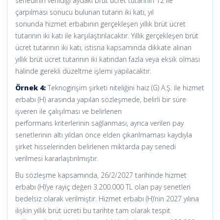
senedinin verildiği aydaki brüt ücret tutarının 12 ile
çarpılması sonucu bulunan tutarın iki katı, yıl
sonunda hizmet erbabının gerçekleşen yıllık brüt ücret
tutarının iki katı ile karşılaştırılacaktır. Yıllık gerçekleşen brüt
ücret tutarının iki katı, istisna kapsamında dikkate alınan
yıllık brüt ücret tutarının iki katından fazla veya eksik olması
halinde gerekli düzeltme işlemi yapılacaktır.
Örnek 4:
Teknogirişim şirketi niteliğini haiz (G) A.Ş. ile hizmet
erbabı (H) arasında yapılan sözleşmede, belirli bir süre
işveren ile çalışılması ve belirlenen
performans kriterlerinin sağlanması, ayrıca verilen pay
senetlerinin altı yıldan önce elden çıkarılmaması kaydıyla
şirket hisselerinden belirlenen miktarda pay senedi
verilmesi kararlaştırılmıştır.
Bu sözleşme kapsamında, 26/2/2027 tarihinde hizmet
erbabı (H)’ye rayiç değeri 3.200.000 TL olan pay senetleri
bedelsiz olarak verilmiştir. Hizmet erbabı (H)’nin 2027 yılına
ilişkin yıllık brüt ücreti bu tarihte tam olarak tespit