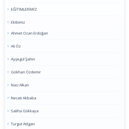
EĞİTİMLERİMİZ
Ekibimiz
Ahmet Ozan Erdoğan
Ali Öz
Ayşegül Şahin
Gökhan Özdemir
Naci Alkan
Necati Akbaba
Saliha Gökkaya
Turgut Atılgan