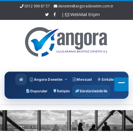
0312 999 87 57
denetim@angoradenetim.com.tr
|
WebMail Erişim
Angora Denetim
Mevzuat
Sirküler
Duyurular
İletişim
Sürdürülebilirlik