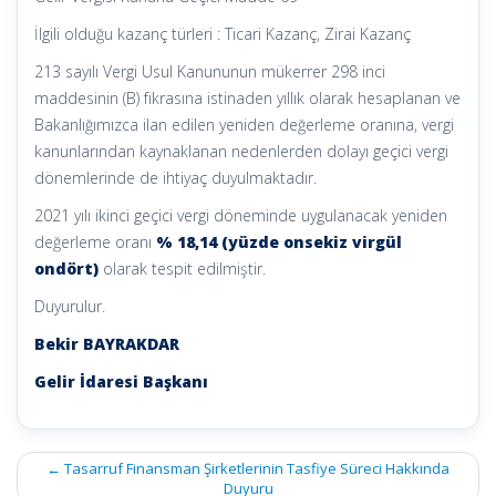
İlgili olduğu kazanç türleri : Ticari Kazanç, Zirai Kazanç
213 sayılı Vergi Usul Kanununun mükerrer 298 inci
maddesinin (B) fıkrasına istinaden yıllık olarak hesaplanan ve
Bakanlığımızca ilan edilen yeniden değerleme oranına, vergi
kanunlarından kaynaklanan nedenlerden dolayı geçici vergi
dönemlerinde de ihtiyaç duyulmaktadır.
2021 yılı ikinci geçici vergi döneminde uygulanacak yeniden
değerleme oranı
% 18,14 (yüzde onsekiz virgül
ondört)
olarak tespit edilmiştir.
Duyurulur.
Bekir BAYRAKDAR
Gelir İdaresi Başkanı
Post
←
Tasarruf Finansman Şirketlerinin Tasfiye Süreci Hakkında
navigation
Duyuru