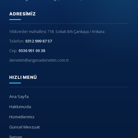
ADRESIMIZ
Yıldızevler mahallesi 718. Sokak 8/6 Çankaya / Ankara
Telefon:
0312 999 87 57
Cep:
0536 951 00 38
denetim@angoradenetim.com.tr
HIZLI MENÜ
Ana Sayfa
Hakkımızda
Hizmetlerimiz
Güncel Mevzuat
İletişim