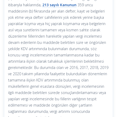
itibarıyla haklarında,
213 sayılı Kanunun
359 uncu
maddesinin (b) fıkrasında yer alan defter, kayıt ve belgeleri
yok etme veya defter sahifelerini yok ederek yerine başka
yapraklar koyma veya hiç yaprak koymama veya belgelerin
asıl veya suretlerini tamamen veya kısmen sahte olarak
düzenleme fiillerinden hareketle yapılan vergi incelemesi
devam edenlerin bu maddede belirtilen süre ve öngörülen
şekilde KDV artırımında bulunmaları durumunda, söz
konusu vergi incelemesinin tamamlanmasına kadar bu
artırımlara ilişkin olarak tahakkuk işlemlerinin bekletilmesi
gerekmektedir. Bu durumda olan ve 2016, 2017, 2018, 2019
ve 2020 takvim yıllarında faaliyette bulundukları dönemlerin
tamamına ilişkin KDV artırımında bulunmuş olan
mükelleflerin genel esaslara dönüşleri, vergi incelemesinin
ilgili maddede belirtilen sürede sonuçlandırılamaması veya
yapılan vergi incelemesinde bu fiillerin varlığının tespit
edilmemesi ve maddede öngörülen diğer şartların
sağlanması durumunda, vergi artırımı sonucunda