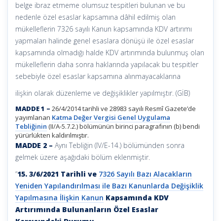
belge ibraz etmeme olumsuz tespitleri bulunan ve bu
nedenle özel esaslar kapsamına dâhil edilmiş olan
mükelleflerin 7326 sayılı Kanun kapsamında KDV artırımı
yapmaları halinde genel esaslara dönüşü ile özel esaslar
kapsamında olmadığı halde KDV artırımında bulunmuş olan
mükelleflerin daha sonra haklarında yapılacak bu tespitler
sebebiyle özel esaslar kapsamına alınmayacaklarına
ilişkin olarak düzenleme ve değişiklikler yapılmıştır. (GİB)
MADDE 1 –
26/4/2014 tarihli ve 28983 sayılı Resmî Gazete’de
yayımlanan
Katma Değer Vergisi Genel Uygulama
Tebliğinin
(II/A-5.7.2.) bölümünün birinci paragrafının (b) bendi
yürürlükten kaldırılmıştır.
MADDE 2 –
Aynı Tebliğin (IV/E-14.) bölümünden sonra
gelmek üzere aşağıdaki bölüm eklenmiştir.
“
15. 3/6/2021 Tarihli ve
7326 Sayılı Bazı Alacakların
Yeniden Yapılandırılması ile Bazı Kanunlarda Değişiklik
Yapılmasına İlişkin Kanun
Kapsamında KDV
Artırımında Bulunanların Özel Esaslar