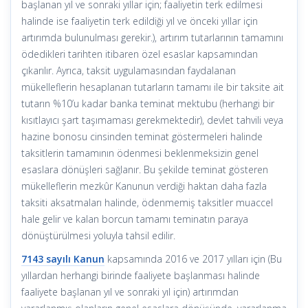
başlanan yıl ve sonraki yıllar için; faaliyetin terk edilmesi
halinde ise faaliyetin terk edildiği yıl ve önceki yıllar için
artırımda bulunulması gerekir.), artırım tutarlarının tamamını
ödedikleri tarihten itibaren özel esaslar kapsamından
çıkarılır. Ayrıca, taksit uygulamasından faydalanan
mükelleflerin hesaplanan tutarların tamamı ile bir taksite ait
tutarın %10’u kadar banka teminat mektubu (herhangi bir
kısıtlayıcı şart taşımaması gerekmektedir), devlet tahvili veya
hazine bonosu cinsinden teminat göstermeleri halinde
taksitlerin tamamının ödenmesi beklenmeksizin genel
esaslara dönüşleri sağlanır. Bu şekilde teminat gösteren
mükelleflerin mezkûr Kanunun verdiği haktan daha fazla
taksiti aksatmaları halinde, ödenmemiş taksitler muaccel
hale gelir ve kalan borcun tamamı teminatın paraya
dönüştürülmesi yoluyla tahsil edilir.
7143 sayılı Kanun
kapsamında 2016 ve 2017 yılları için (Bu
yıllardan herhangi birinde faaliyete başlanması halinde
faaliyete başlanan yıl ve sonraki yıl için) artırımdan