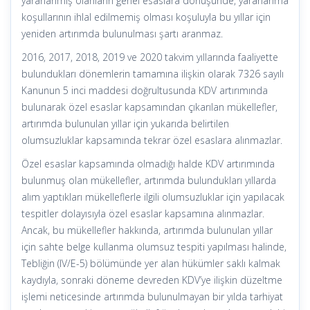
yararlanmış olanların genel esaslara dönüşünde, yararlanma
koşullarının ihlal edilmemiş olması koşuluyla bu yıllar için
yeniden artırımda bulunulması şartı aranmaz.
2016, 2017, 2018, 2019 ve 2020 takvim yıllarında faaliyette
bulundukları dönemlerin tamamına ilişkin olarak 7326 sayılı
Kanunun 5 inci maddesi doğrultusunda KDV artırımında
bulunarak özel esaslar kapsamından çıkarılan mükellefler,
artırımda bulunulan yıllar için yukarıda belirtilen
olumsuzluklar kapsamında tekrar özel esaslara alınmazlar.
Özel esaslar kapsamında olmadığı halde KDV artırımında
bulunmuş olan mükellefler, artırımda bulundukları yıllarda
alım yaptıkları mükelleflerle ilgili olumsuzluklar için yapılacak
tespitler dolayısıyla özel esaslar kapsamına alınmazlar.
Ancak, bu mükellefler hakkında, artırımda bulunulan yıllar
için sahte belge kullanma olumsuz tespiti yapılması halinde,
Tebliğin (IV/E-5) bölümünde yer alan hükümler saklı kalmak
kaydıyla, sonraki döneme devreden KDV’ye ilişkin düzeltme
işlemi neticesinde artırımda bulunulmayan bir yılda tarhiyat