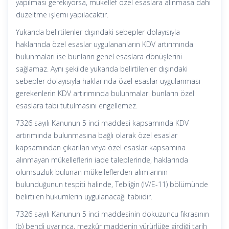
yapılması gerekiyorsa, mükellef özel esaslara alınmasa dahi
düzeltme işlemi yapılacaktır.
Yukarıda belirtilenler dışındaki sebepler dolayısıyla
haklarında özel esaslar uygulananların KDV artırımında
bulunmaları ise bunların genel esaslara dönüşlerini
sağlamaz. Aynı şekilde yukarıda belirtilenler dışındaki
sebepler dolayısıyla haklarında özel esaslar uygulanması
gerekenlerin KDV artırımında bulunmaları bunların özel
esaslara tabi tutulmasını engellemez.
7326 sayılı Kanunun 5 inci maddesi kapsamında KDV
artırımında bulunmasına bağlı olarak özel esaslar
kapsamından çıkarılan veya özel esaslar kapsamına
alınmayan mükelleflerin iade taleplerinde, haklarında
olumsuzluk bulunan mükelleflerden alımlarının
bulunduğunun tespiti halinde, Tebliğin (IV/E-11) bölümünde
belirtilen hükümlerin uygulanacağı tabiidir.
7326 sayılı Kanunun 5 inci maddesinin dokuzuncu fıkrasının
(b) bendi uyarınca, mezkûr maddenin yürürlüğe girdiği tarih