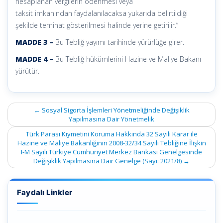
hesaplanan vergilerin ödenmesi veya
taksit imkanından faydalanılacaksa yukarıda belirtildiği
şekilde teminat gösterilmesi halinde yerine getirilir.”
MADDE 3 –
Bu Tebliğ yayımı tarihinde yürürlüğe girer.
MADDE 4 –
Bu Tebliğ hükümlerini Hazine ve Maliye Bakanı
yürütür.
Post
←
Sosyal Sigorta İşlemleri Yönetmeliğinde Değişiklik
navigation
Yapılmasına Dair Yönetmelik
Türk Parası Kıymetini Koruma Hakkında 32 Sayılı Karar ile
Hazine ve Maliye Bakanlığının 2008-32/34 Sayılı Tebliğine İlişkin
I-M Sayılı Türkiye Cumhuriyet Merkez Bankası Genelgesinde
Değişiklik Yapılmasına Dair Genelge (Sayı: 2021/8)
→
Faydalı Linkler