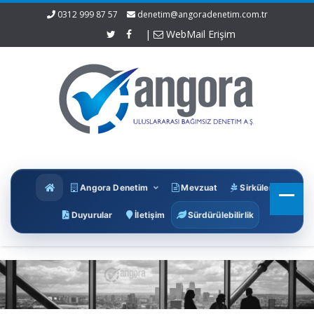
0312 999 87 57
denetim@angoradenetim.com.tr
|
WebMail Erişim
Angora Denetim
Mevzuat
Sirküler
Duyurular
İletişim
Sürdürülebilirlik