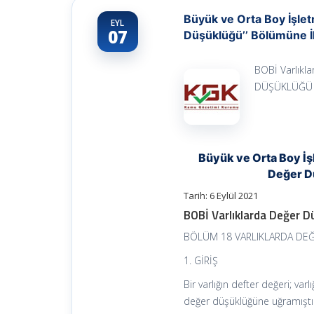
Büyük ve Orta Boy İşlet
EYL
07
Düşüklüğü’’ Bölümüne İ
BOBİ Varlık
DÜŞÜKLÜĞÜ 1. 
Büyük ve Orta Boy İş
Değer D
Tarih: 6 Eylül 2021
BOBİ Varlıklarda Değer 
BÖLÜM 18 VARLIKLARDA D
1. GİRİŞ
Bir varlığın defter değeri; varl
değer düşüklüğüne uğramıştır.