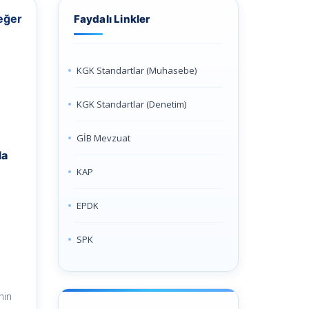
Değer
Faydalı Linkler
KGK Standartlar (Muhasebe)
KGK Standartlar (Denetim)
GİB Mevzuat
da
KAP
EPDK
SPK
nin