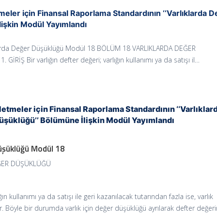
meler için Finansal Raporlama Standardının ‘‘Varlıklarda 
lişkin Modül Yayımlandı
larda Değer Düşüklüğü Modül 18 BÖLÜM 18 VARLIKLARDA DEĞER
GİRİŞ Bir varlığın defter değeri; varlığın kullanımı ya da satışı il…
letmeler için Finansal Raporlama Standardının ‘‘Varlıklar
üşüklüğü’’ Bölümüne İlişkin Modül Yayımlandı
Düşüklüğü Modül 18
EĞER DÜŞÜKLÜĞÜ
ığın kullanımı ya da satışı ile geri kazanılacak tutarından fazla ise, varlık
 Böyle bir durumda varlık için değer düşüklüğü ayrılarak defter değeri