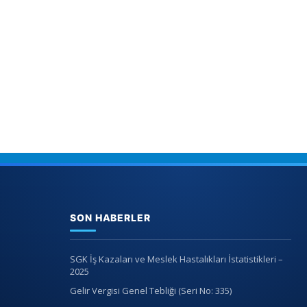
SON HABERLER
SGK İş Kazaları ve Meslek Hastalıkları İstatistikleri –
2025
Gelir Vergisi Genel Tebliği (Seri No: 335)