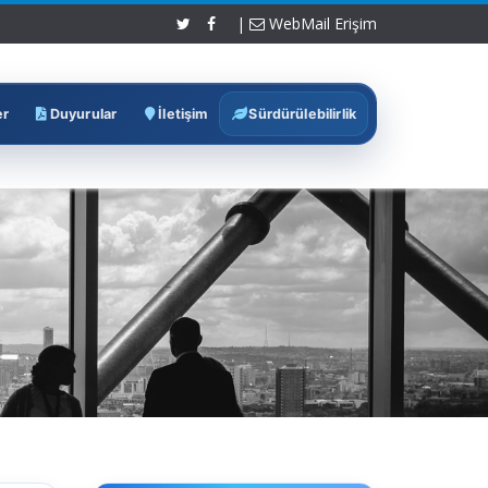
|
WebMail Erişim
er
Duyurular
İletişim
Sürdürülebilirlik