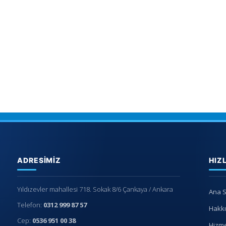
ADRESIMIZ
HIZ
Yıldızevler mahallesi 718. Sokak 8/6 Çankaya / Ankara
Ana 
Telefon:
0312 999 87 57
Hakk
Cep:
0536 951 00 38
Hizme