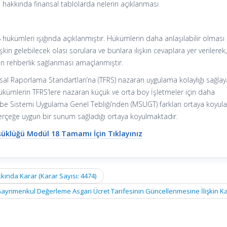
 hakkında finansal tablolarda nelerin açıklanması
hükümleri ışığında açıklanmıştır. Hükümlerin daha anlaşılabilir olması
şkin gelebilecek olası sorulara ve bunlara ilişkin cevaplara yer verilerek
n rehberlik sağlanması amaçlanmıştır.
nsal Raporlama Standartları’na (TFRS) nazaran uygulama kolaylığı sağla
ükümlerin TFRS’lere nazaran küçük ve orta boy İşletmeler için daha
be Sistemi Uygulama Genel Tebliği’nden (MSUGT) farkları ortaya koyul
rçeğe uygun bir sunum sağladığı ortaya koyulmaktadır.
şüklüğü Modül 18 Tamamı İçin Tıklayınız
ında Karar (Karar Sayısı: 4474)
ayrimenkul Değerleme Asgari Ücret Tarifesinin Güncellenmesine İlişkin K