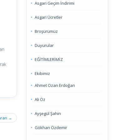
Asgari Geçim İndirimi
Asgari Ücretler
,
Broşürümüz
Duyurular
yan
EĞİTİMLERİMİZ
arak
Ekibimiz
Ahmet Ozan Erdoğan
Ali Öz
Ayşegül Şahin
ararı
→
Gökhan Özdemir