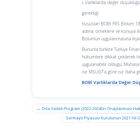
» Varlıklarda değer düşüklüğü
gerektiği.
hususları BOBİ FRS Bölüm 18 
adına; örneklere ve konuya ili
Bölümün uygulanmasına ilişki
Bununla birlikte Türkiye Fina
hükümlere dikkat çekilerek h
uygulanabilir olduğu; Muhase
ise MSUGT’a göre ise daha ge
BOBİ Varlıklarda Değer Dü
Post
←
Orta Vadeli Program (2022-2024)’ın Onaylanması Hakk
navigation
Sermaye Piyasası Kurulunun 2021 Yılı G