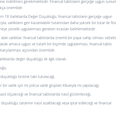
rine indirilmesi gerekmektedir. Finansal tabloların gerçeğe uygun sunu
kça önemlidir.
18 Varlıklarda Değer Düşüklüğü; finansal tabloların gerçeğe uygun
, varlıkların geri kazanılabilir tutarından daha yüksek bir tutar ile fin
eye yönelik uygulanması gereken esasları belirlemektedir.
an varlıklar; finansal tablolarda önemli bir paya sahip olması sebebi
larak amaca uygun ve tutarlı bir biçimde uygulanması, finansal tablo
nın karşılanması açısından önemlidir.
klarda değer düşüklüğü ile ilgili olarak;
uğu,
 düşüklüğü testine tabi tutulacağı,
bir varlık için mi yoksa varlık grupları itibarıyla mı yapılacağı,
sıl ölçüleceği ve finansal tablolarda nasıl gösterileceği,
üşüklüğü zararının nasıl azaltılacağı veya iptal edileceği ve finansal
,