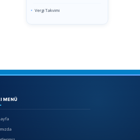
Vergi Takvimi
LI MENÜ
Sayfa
ımızda
tlerimiz