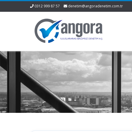
0312 999 87 57
denetim@angoradenetim.com.tr