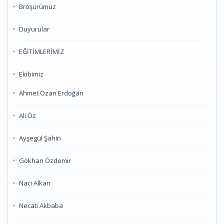
Broşürümüz
Duyurular
EĞİTİMLERİMİZ
Ekibimiz
Ahmet Ozan Erdoğan
Ali Öz
Ayşegül Şahin
Gökhan Özdemir
Naci Alkan
Necati Akbaba