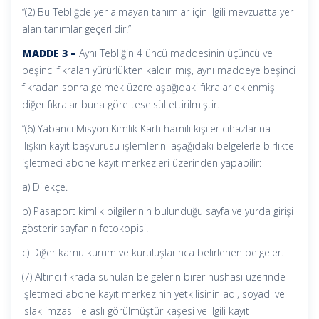
“(2) Bu Tebliğde yer almayan tanımlar için ilgili mevzuatta yer
alan tanımlar geçerlidir.”
MADDE 3 –
Aynı Tebliğin 4 üncü maddesinin üçüncü ve
beşinci fıkraları yürürlükten kaldırılmış, aynı maddeye beşinci
fıkradan sonra gelmek üzere aşağıdaki fıkralar eklenmiş
diğer fıkralar buna göre teselsül ettirilmiştir.
“(6) Yabancı Misyon Kimlik Kartı hamili kişiler cihazlarına
ilişkin kayıt başvurusu işlemlerini aşağıdaki belgelerle birlikte
işletmeci abone kayıt merkezleri üzerinden yapabilir:
a) Dilekçe.
b) Pasaport kimlik bilgilerinin bulunduğu sayfa ve yurda girişi
gösterir sayfanın fotokopisi.
c) Diğer kamu kurum ve kuruluşlarınca belirlenen belgeler.
(7) Altıncı fıkrada sunulan belgelerin birer nüshası üzerinde
işletmeci abone kayıt merkezinin yetkilisinin adı, soyadı ve
ıslak imzası ile aslı görülmüştür kaşesi ve ilgili kayıt