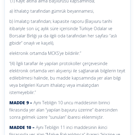
“(1) Kayıt altına alma başvurusu kapsamında;
a) İthalatçı tarafından gümrük beyannamesi,
b) İmalatçı tarafından; kapasite raporu (Başvuru tarihi
itibariyle son üç aylık süre içerisinde Türkiye Odalar ve
Borsalar Birliği ya da ilgili oda tarafından her sayfası “aslı
gibidir” onaylı ve kaşeli),
elektronik ortamda MCKS’ye bildirilir.”
“(4) İlgili taraflar ile yapılan protokoller çerçevesinde
elektronik ortamda veri alışverişi ile sağlanarak bilgilerin teyit
edilebilmesi halinde, bu madde kapsamında yer alan bilgi
veya belgeleri Kurum ithalatçı veya imalatçıdan
istemeyebilir.”
MADDE 9 –
Aynı Tebliğin 10 uncu maddesinin birinci
fıkrasında yer alan “yapılan başvuru üzerine” ibaresinden
sonra gelmek üzere “sunulan” ibaresi eklenmiştir.
MADDE 10 –
Aynı Tebliğin 11 inci maddesinin ikinci
fıkrasında yer alan “Maliye Bakanlığınca” ibaresi “Hazine ve