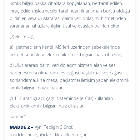
kimlik bilgisi başka cihazlara kopyalanan, bertaraf edilen,
ihraç edilen, işletmeciler tarafından finansman borcu olduğu
bildirilen veya uluslararası daimi veri dolaşımı hizmetinden
yararlanan cihazlara ilişkin usul ve esasları belirlemektir.
(2) Bu Tebliğ;
a) İşletmecilerin kendi IMSI’leri üzerinden şebekelerinde
hizmet sundukları elektronik kimlik bilgisini haiz cihazları,
b) Uluslararası daimi veri dolaşım hizmeti alan ve ses
haberleşmesi olmadan (ses çağrısı başlatma, ses çağrısı
sonlandırma, kısa mesaj başlatma) iletişim yapan elektronik
kimlik bilgisini haiz cihazları,
c) 112 araç içi acil çağrı sisteminde (e-Call) kullanılan
elektronik kimlik bilgisini haiz cihazları,
kapsar.”
MADDE 2 –
Aynı Tebliğin 3 üncü
maddesine aşağıdaki fıkra eklenmiştir.