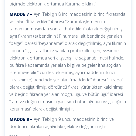
biçimde elektronik ortamda Kuruma bildirir.”
MADDE 7 –
Aynı Tebliğin 8 inci maddesinin birinci fıkrasında
yer alan “İthal edilen” ibaresi “Gümrük işlemlerinin
tamamlanmasından sonra ithal edilen” olarak değiştirilmiş,
aynı fıkranın (a) bendinin (1) numaralı alt bendinde yer alan
“belge” ibaresi “beyanname” olarak değiştirilmiş, aynı fıkranın
sonuna “İlgili taraflar ile yapılan protokoller çerçevesinde
elektronik ortamda veri alışverişi ile sağlanabilmesi halinde,
bu fıkra kapsamında yer alan bilgi ve belgeler ithalatçıdan
istenmeyebilir.” cümlesi eklenmiş, aynı maddenin ikinci
fıkrasının (d) bendinde yer alan “maddede” ibaresi “fıkrada”
olarak değiştirilmiş, dördüncü fıkrası yürürlükten kaldırılmış
ve beşinci fıkrada yer alan “doğruluğu ve bütünlüğü” ibaresi
“tam ve doğru olmasının yanı sıra bütünlüğünün ve gizliliğinin
korunması” olarak değiştirilmiştir.
MADDE 8 –
Aynı Tebliğin 9 uncu maddesinin birinci ve
dördüncü fıkraları aşağıdaki şekilde değiştirilmiştir.