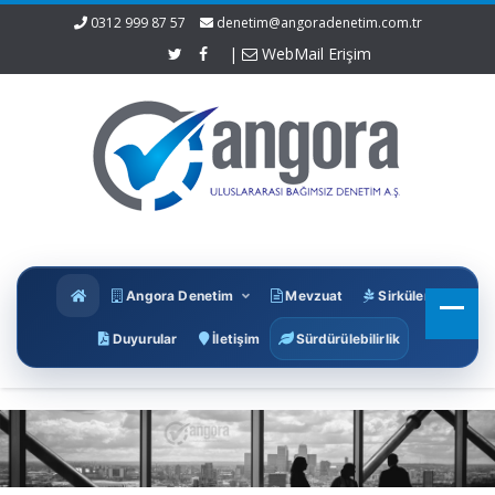
0312 999 87 57
denetim@angoradenetim.com.tr
|
WebMail Erişim
Angora Denetim
Mevzuat
Sirküler
Duyurular
İletişim
Sürdürülebilirlik