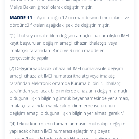
Maliye Bakanlığınca” olarak değiştirilmiştir.
MADDE 11 –
Aynı Tebliğin 12 nci maddesinin birinci, ikinci ve
dördüncü fıkraları aşağıdaki şekilde değiştirilmiştir.
“(1) İthal veya imal edilen değişim amaçlı cihazlara ilişkin IMEI
kayıt başvuruları değişim amaçlı cihazın ithalatçısı veya
imalatçısı tarafından 8 inci ve 9 uncu maddeler
çerçevesinde yapılır.
(2) Değişimi yapılacak cihaza ait IMEI numarası ile değişim
amaçlı cihaza ait IMEI numarası ithalatçı veya imalatçı
tarafından elektronik ortamda Kuruma bildirilir. İthalatçı
tarafından yapılacak bildirimlerde cihazların değişim amaçlı
olduğuna ilişkin bilginin gümrük beyannamesinde yer alması,
imalatçı tarafından yapılacak bildirimlerde ise ürünün
değişim amaçlı olduğuna ilişkin bilginin yer alması gerekir.”
“(4) Teknik kontrollerin tamamlanmasını müteakip, değişimi
yapılacak cihazın IMEI numarası eşleştirilmiş beyaz
listeden/beyaz listeden çıkarıldıktan sonra değişim amaçlı