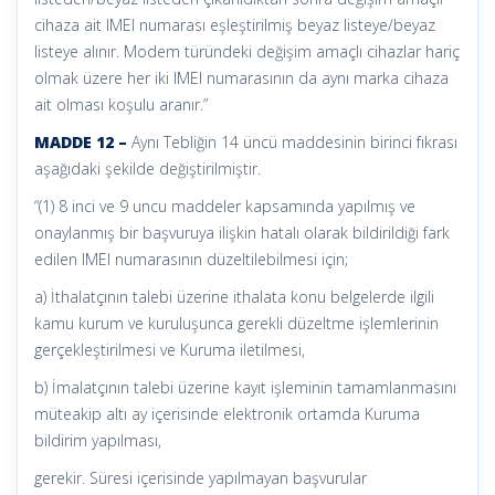
cihaza ait IMEI numarası eşleştirilmiş beyaz listeye/beyaz
listeye alınır. Modem türündeki değişim amaçlı cihazlar hariç
olmak üzere her iki IMEI numarasının da aynı marka cihaza
ait olması koşulu aranır.”
MADDE 12 –
Aynı Tebliğin 14 üncü maddesinin birinci fıkrası
aşağıdaki şekilde değiştirilmiştir.
“(1) 8 inci ve 9 uncu maddeler kapsamında yapılmış ve
onaylanmış bir başvuruya ilişkin hatalı olarak bildirildiği fark
edilen IMEI numarasının düzeltilebilmesi için;
a) İthalatçının talebi üzerine ithalata konu belgelerde ilgili
kamu kurum ve kuruluşunca gerekli düzeltme işlemlerinin
gerçekleştirilmesi ve Kuruma iletilmesi,
b) İmalatçının talebi üzerine kayıt işleminin tamamlanmasını
müteakip altı ay içerisinde elektronik ortamda Kuruma
bildirim yapılması,
gerekir. Süresi içerisinde yapılmayan başvurular