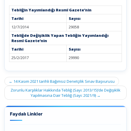
Tebliğin Yayımlandığı Resmî Gazete’nin
Tarihi
Sayısı
12/7/2014
29058
Tebliğde Değişiklik Yapan Tebliğin Yayımlandığı
Resmî Gazete’nin
Tarihi
Sayısı
25/2/2017
29990
Post
←
14 Kasım 2021 tarihli Bağımsız Denetçilik Sınav Başvurusu
navigation
Zorunlu Karşılıklar Hakkında Tebliğ (Sayı: 2013/15)’de Değişiklik
Yapılmasına Dair Tebliğ (Sayı: 2021/9)
→
Faydalı Linkler