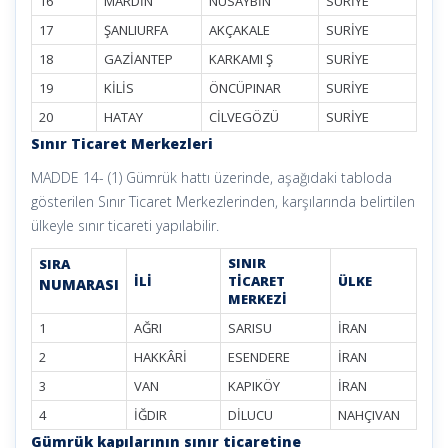
16
MARDİN
NUSAYBİN
SURİYE
17
ŞANLIURFA
AKÇAKALE
SURİYE
18
GAZİANTEP
KARKAMI Ş
SURİYE
19
KİLİS
ÖNCÜPINAR
SURİYE
20
HATAY
CİLVEGÖZÜ
SURİYE
Sınır Ticaret Merkezleri
MADDE 14- (1) Gümrük hattı üzerinde, aşağıdaki tabloda
gösterilen Sınır Ticaret Merkezlerinden, karşılarında belirtilen
ülkeyle sınır ticareti yapılabilir.
SINIR
SIRA
İLİ
TİCARET
ÜLKE
NUMARASI
MERKEZİ
1
AĞRI
SARISU
İRAN
2
HAKKÂRİ
ESENDERE
İRAN
3
VAN
KAPIKÖY
İRAN
4
İĞDIR
DİLUCU
NAHÇIVAN
Gümrük kapılarının sınır ticaretine