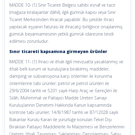
MADDE 10- (1) Sınır Ticareti Belgesi sahibi esnaf ve tacir
(mağaza kiralayanlar dâhil), ilgili gümrük kapısı veya Sınır
Ticaret Merkezinden ihracat yapabilir. Bu şekilde ihracı
yapılacak eşyanın faturası ile ihracatçı birliğince onaylanmış
gümrük beyannamesinin yetkili gümrük idaresine tevdi
edilmesi zorunludur.
Sınır ticareti kapsamına girmeyen ürünler
MADDE 11- (1) İhracı ve ithali ilgili mevzuatla yasaklanmış ve
ithali belli kurum ve kuruluşlara bırakılmış maddeler;
damping ve sübvansiyona karşı önlemler ile korunma
önlemlerine tabi ürünler; petrol ve petrol ürünleri ile
29/6/2004 tarihli ve 5201 sayılı Harp Araç ve Gereçleri ile
Silâh, Mühimmat ve Patlayıcı Madde Üreten Sanayi
Kuruluşlarının Denetimi Hakkında Kanun kapsamında
kontrole tabi ürünler; 14/8/1987 tarihli ve 87/12028 sayılı
Bakanlar Kurulu Kararı ile yürürlüğe konulan Tekel Dışı
Bırakılan Patlayıcı Maddelerle Av Malzemesi ve Benzerlerinin
Üretimi, İthali, Taşınması, Saklanması, Depolanması, Satışı,