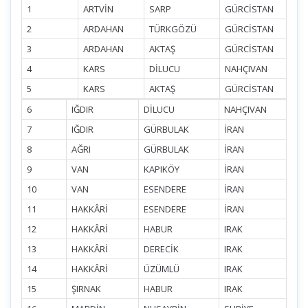
1
ARTVİN
SARP
GÜRCİSTAN
2
ARDAHAN
TÜRKGÖZÜ
GÜRCİSTAN
3
ARDAHAN
AKTAŞ
GÜRCİSTAN
4
KARS
DİLUCU
NAHÇIVAN
5
KARS
AKTAŞ
GÜRCİSTAN
6
IĞDIR
DİLUCU
NAHÇIVAN
7
IĞDIR
GÜRBULAK
İRAN
8
AĞRI
GÜRBULAK
İRAN
9
VAN
KAPIKÖY
İRAN
10
VAN
ESENDERE
İRAN
11
HAKKÂRİ
ESENDERE
İRAN
12
HAKKÂRİ
HABUR
IRAK
13
HAKKÂRİ
DERECİK
IRAK
14
HAKKÂRİ
ÜZÜMLÜ
IRAK
15
ŞIRNAK
HABUR
IRAK