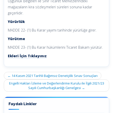
Uygunluk Belgeleri ile Sınır Ticaret Merkezlerindeki
mağazaların kira sözleşmeleri süreleri sonuna kadar
geçerlidir.
Yürürlük
MADDE 22- (1) Bu Karar yayımı tarihinde yürürlüğe girer.
Yürütme
MADDE 23- (1) Bu Karar hükümlerini Ticaret Bakam yürütür.
Ekleri İçin Tıklayınız
Post
←
14 Kasım 2021 Tarihli Bağımsız Denetçilik Sınav Sonuçları
navigation
Engelli Hakları İzleme ve Değerlendirme Kurulu ile İlgili 2021/23
Sayılı Cumhurbaşkanlığı Genelgesi
→
Faydalı Linkler