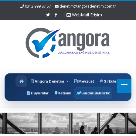
0312 999 87 57
denetim@angoradenetim.com.tr
|
WebMail Erişim
Angora Denetim
Mevzuat
Sirküler
Duyurular
İletişim
Sürdürülebilirlik