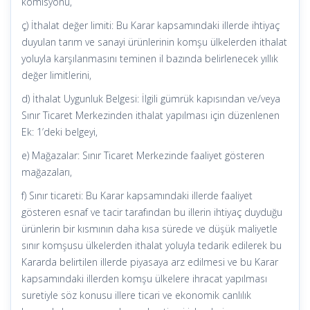
komisyonu,
ç) İthalat değer limiti: Bu Karar kapsamındaki illerde ihtiyaç
duyulan tarım ve sanayi ürünlerinin komşu ülkelerden ithalat
yoluyla karşılanmasını teminen il bazında belirlenecek yıllık
değer limitlerini,
d) İthalat Uygunluk Belgesi: İlgili gümrük kapısından ve/veya
Sınır Ticaret Merkezinden ithalat yapılması için düzenlenen
Ek: 1’deki belgeyi,
e) Mağazalar: Sınır Ticaret Merkezinde faaliyet gösteren
mağazaları,
f) Sınır ticareti: Bu Karar kapsamındaki illerde faaliyet
gösteren esnaf ve tacir tarafından bu illerin ihtiyaç duyduğu
ürünlerin bir kısmının daha kısa sürede ve düşük maliyetle
sınır komşusu ülkelerden ithalat yoluyla tedarik edilerek bu
Kararda belirtilen illerde piyasaya arz edilmesi ve bu Karar
kapsamındaki illerden komşu ülkelere ihracat yapılması
suretiyle söz konusu illere ticari ve ekonomik canlılık