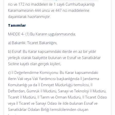
ncı ve 172 nci maddeleri ile 1 sayılı Cumhurbaşkanlığı
Kararnamesinin 444 üncü ve 447 nci maddelerine
dayanılarak hazırlanmıştır.
Tanımlar
MADDE 4- (1) Bu Kararın uygulanmasında;
a) Bakanlık: Ticaret Bakanlığını,
b) Esnaf: Bu Karar kapsamındaki illerde en az bir yıldır
yerleşik olarak faaliyette bulunan ve Esnaf ve Sanatkârlar
Siciline kayıtlı olan gerçek kişileri,
c) İl Değerlendirme Komisyonu: Bu Karar kapsamındaki
illerin Vali veya Vali Yardımcısı başkanlığında İl Jandarma
Komutanlığı ya da İl Emniyet Müdürlüğü temsilcisi, İl
Defterdarı, Gümrük İl Müdürü, Sanayi ve Teknoloji İl Müdürü,
Ticaret İl Müdürü, İl Tarım ve Orman Müdürü, İl Ticaret Odası
veya İl Ticaret ve Sanayi Odası ile ilde bulunan Esnaf ve
Sanatkârlar Odaları Birliği temsilcilerinden oluşan