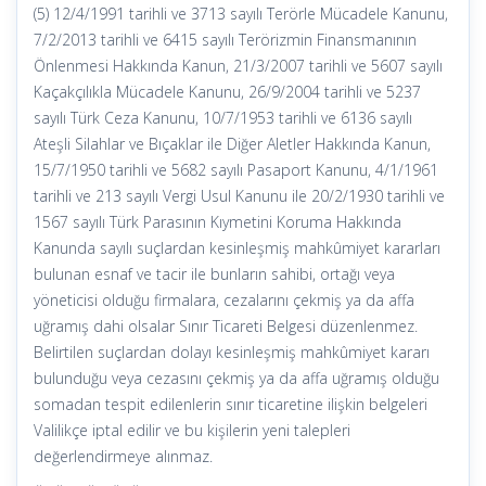
(5) 12/4/1991 tarihli ve 3713 sayılı Terörle Mücadele Kanunu,
7/2/2013 tarihli ve 6415 sayılı Terörizmin Finansmanının
Önlenmesi Hakkında Kanun, 21/3/2007 tarihli ve 5607 sayılı
Kaçakçılıkla Mücadele Kanunu, 26/9/2004 tarihli ve 5237
sayılı Türk Ceza Kanunu, 10/7/1953 tarihli ve 6136 sayılı
Ateşli Silahlar ve Bıçaklar ile Diğer Aletler Hakkında Kanun,
15/7/1950 tarihli ve 5682 sayılı Pasaport Kanunu, 4/1/1961
tarihli ve 213 sayılı Vergi Usul Kanunu ile 20/2/1930 tarihli ve
1567 sayılı Türk Parasının Kıymetini Koruma Hakkında
Kanunda sayılı suçlardan kesinleşmiş mahkûmiyet kararları
bulunan esnaf ve tacir ile bunların sahibi, ortağı veya
yöneticisi olduğu firmalara, cezalarını çekmiş ya da affa
uğramış dahi olsalar Sınır Ticareti Belgesi düzenlenmez.
Belirtilen suçlardan dolayı kesinleşmiş mahkûmiyet kararı
bulunduğu veya cezasını çekmiş ya da affa uğramış olduğu
somadan tespit edilenlerin sınır ticaretine ilişkin belgeleri
Valilikçe iptal edilir ve bu kişilerin yeni talepleri
değerlendirmeye alınmaz.