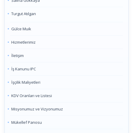
Saliha Gökkaya
Turgut Atılgan
Gülce Muik
Hizmetlerimiz
İletişim
İş Kanunu IPC
İşçilik Maliyetleri
KDV Oranları ve Listesi
Misyonumuz ve Vizyonumuz
Mükellef Panosu