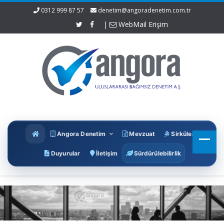
0312 999 87 57
denetim@angoradenetim.com.tr
|
WebMail Erişim
Angora Denetim
Mevzuat
Sirküler
Duyurular
İletişim
Sürdürülebilirlik