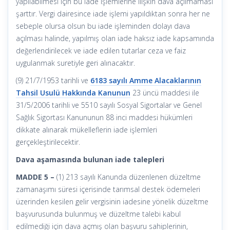
yapılabilmesi için bu iade işlemlerine ilişkin dava açılmaması
şarttır. Vergi dairesince iade işlemi yapıldıktan sonra her ne
sebeple olursa olsun bu iade işleminden dolayı dava
açılması halinde, yapılmış olan iade haksız iade kapsamında
değerlendirilecek ve iade edilen tutarlar ceza ve faiz
uygulanmak suretiyle geri alınacaktır.
(9) 21/7/1953 tarihli ve
6183 sayılı Amme Alacaklarının
Tahsil Usulü Hakkında Kanunun
23 üncü maddesi ile
31/5/2006 tarihli ve 5510 sayılı Sosyal Sigortalar ve Genel
Sağlık Sigortası Kanununun 88 inci maddesi hükümleri
dikkate alınarak mükelleflerin iade işlemleri
gerçekleştirilecektir.
Dava aşamasında bulunan iade talepleri
MADDE 5 –
(1) 213 sayılı Kanunda düzenlenen düzeltme
zamanaşımı süresi içerisinde tarımsal destek ödemeleri
üzerinden kesilen gelir vergisinin iadesine yönelik düzeltme
başvurusunda bulunmuş ve düzeltme talebi kabul
edilmediği için dava açmış olan başvuru sahiplerinin,