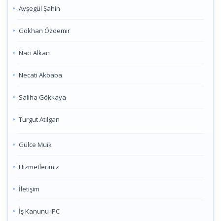
Ayşegül Şahin
Gökhan Özdemir
Naci Alkan
Necati Akbaba
Saliha Gökkaya
Turgut Atılgan
Gülce Muik
Hizmetlerimiz
İletişim
İş Kanunu IPC