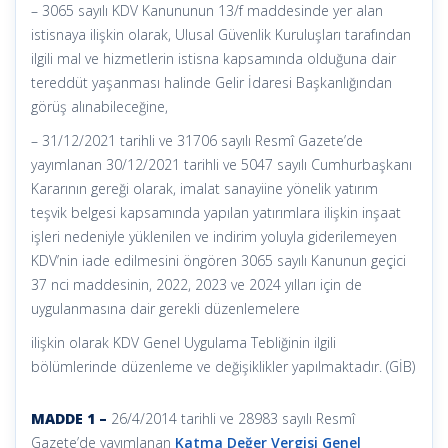
– 3065 sayılı KDV Kanununun 13/f maddesinde yer alan
istisnaya ilişkin olarak, Ulusal Güvenlik Kuruluşları tarafından
ilgili mal ve hizmetlerin istisna kapsamında olduğuna dair
tereddüt yaşanması halinde Gelir İdaresi Başkanlığından
görüş alınabileceğine,
– 31/12/2021 tarihli ve 31706 sayılı Resmî Gazete’de
yayımlanan 30/12/2021 tarihli ve 5047 sayılı Cumhurbaşkanı
Kararının gereği olarak, imalat sanayiine yönelik yatırım
teşvik belgesi kapsamında yapılan yatırımlara ilişkin inşaat
işleri nedeniyle yüklenilen ve indirim yoluyla giderilemeyen
KDV’nin iade edilmesini öngören 3065 sayılı Kanunun geçici
37 nci maddesinin, 2022, 2023 ve 2024 yılları için de
uygulanmasına dair gerekli düzenlemelere
ilişkin olarak KDV Genel Uygulama Tebliğinin ilgili
bölümlerinde düzenleme ve değişiklikler yapılmaktadır. (GİB)
MADDE 1 –
26/4/2014 tarihli ve 28983 sayılı Resmî
Gazete’de yayımlanan
Katma Değer Vergisi Genel