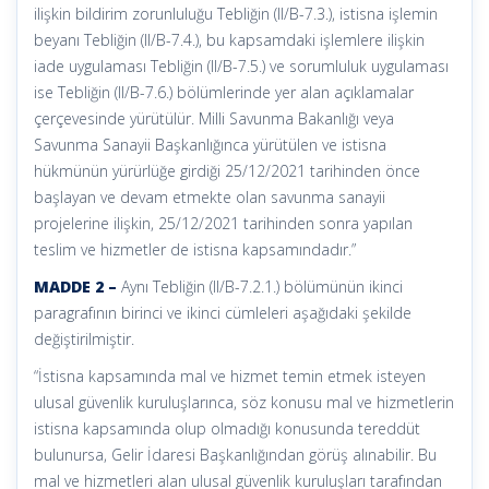
ilişkin bildirim zorunluluğu Tebliğin (II/B-7.3.), istisna işlemin
beyanı Tebliğin (II/B-7.4.), bu kapsamdaki işlemlere ilişkin
iade uygulaması Tebliğin (II/B-7.5.) ve sorumluluk uygulaması
ise Tebliğin (II/B-7.6.) bölümlerinde yer alan açıklamalar
çerçevesinde yürütülür. Milli Savunma Bakanlığı veya
Savunma Sanayii Başkanlığınca yürütülen ve istisna
hükmünün yürürlüğe girdiği 25/12/2021 tarihinden önce
başlayan ve devam etmekte olan savunma sanayii
projelerine ilişkin, 25/12/2021 tarihinden sonra yapılan
teslim ve hizmetler de istisna kapsamındadır.”
MADDE 2 –
Aynı Tebliğin (II/B-7.2.1.) bölümünün ikinci
paragrafının birinci ve ikinci cümleleri aşağıdaki şekilde
değiştirilmiştir.
“İstisna kapsamında mal ve hizmet temin etmek isteyen
ulusal güvenlik kuruluşlarınca, söz konusu mal ve hizmetlerin
istisna kapsamında olup olmadığı konusunda tereddüt
bulunursa, Gelir İdaresi Başkanlığından görüş alınabilir. Bu
mal ve hizmetleri alan ulusal güvenlik kuruluşları tarafından