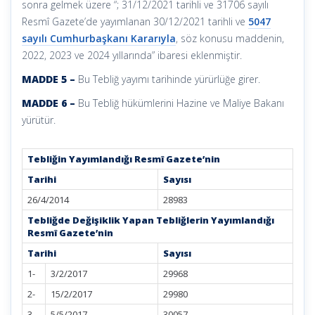
sonra gelmek üzere “; 31/12/2021 tarihli ve 31706 sayılı
Resmî Gazete’de yayımlanan 30/12/2021 tarihli ve
5047
sayılı Cumhurbaşkanı Kararıyla
, söz konusu maddenin,
2022, 2023 ve 2024 yıllarında” ibaresi eklenmiştir.
MADDE 5 –
Bu Tebliğ yayımı tarihinde yürürlüğe girer.
MADDE 6 –
Bu Tebliğ hükümlerini Hazine ve Maliye Bakanı
yürütür.
Tebliğin Yayımlandığı Resmî Gazete’nin
Tarihi
Sayısı
26/4/2014
28983
Tebliğde Değişiklik Yapan Tebliğlerin Yayımlandığı
Resmî Gazete’nin
Tarihi
Sayısı
1-
3/2/2017
29968
2-
15/2/2017
29980
3-
5/5/2017
30057