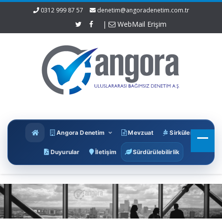
0312 999 87 57
denetim@angoradenetim.com.tr
|
WebMail Erişim
Angora Denetim
Mevzuat
Sirküler
Duyurular
İletişim
Sürdürülebilirlik