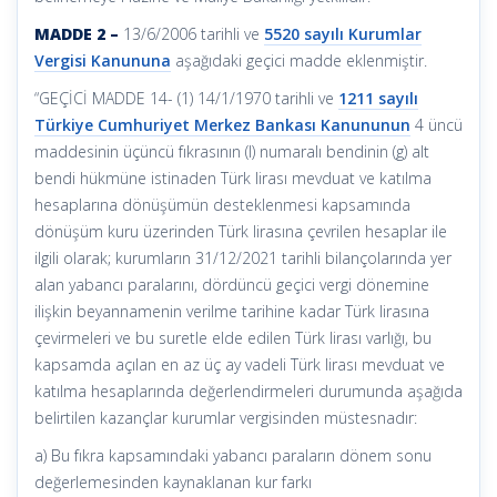
MADDE 2 –
13/6/2006 tarihli ve
5520 sayılı Kurumlar
Vergisi Kanununa
aşağıdaki geçici madde eklenmiştir.
“GEÇİCİ MADDE 14- (1) 14/1/1970 tarihli ve
1211 sayılı
Türkiye Cumhuriyet Merkez Bankası Kanununun
4 üncü
maddesinin üçüncü fıkrasının (I) numaralı bendinin (g) alt
bendi hükmüne istinaden Türk lirası mevduat ve katılma
hesaplarına dönüşümün desteklenmesi kapsamında
dönüşüm kuru üzerinden Türk lirasına çevrilen hesaplar ile
ilgili olarak; kurumların 31/12/2021 tarihli bilançolarında yer
alan yabancı paralarını, dördüncü geçici vergi dönemine
ilişkin beyannamenin verilme tarihine kadar Türk lirasına
çevirmeleri ve bu suretle elde edilen Türk lirası varlığı, bu
kapsamda açılan en az üç ay vadeli Türk lirası mevduat ve
katılma hesaplarında değerlendirmeleri durumunda aşağıda
belirtilen kazançlar kurumlar vergisinden müstesnadır:
a) Bu fıkra kapsamındaki yabancı paraların dönem sonu
değerlemesinden kaynaklanan kur farkı