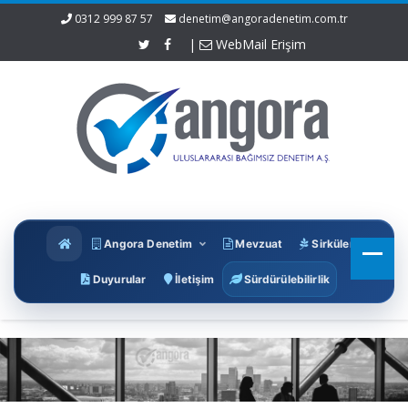
0312 999 87 57
denetim@angoradenetim.com.tr
|
WebMail Erişim
Angora Denetim
Mevzuat
Sirküler
Duyurular
İletişim
Sürdürülebilirlik