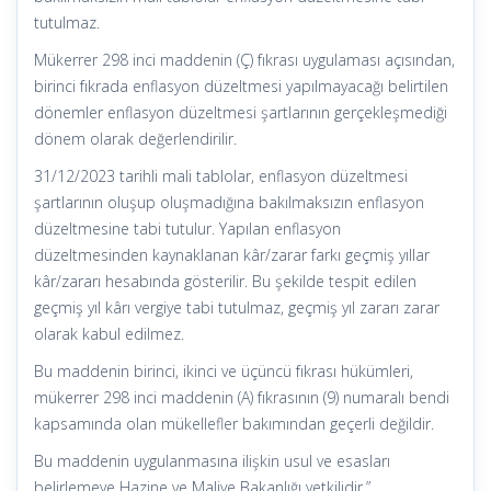
tutulmaz.
Mükerrer 298 inci maddenin (Ç) fıkrası uygulaması açısından,
birinci fıkrada enflasyon düzeltmesi yapılmayacağı belirtilen
dönemler enflasyon düzeltmesi şartlarının gerçekleşmediği
dönem olarak değerlendirilir.
31/12/2023 tarihli mali tablolar, enflasyon düzeltmesi
şartlarının oluşup oluşmadığına bakılmaksızın enflasyon
düzeltmesine tabi tutulur. Yapılan enflasyon
düzeltmesinden kaynaklanan kâr/zarar farkı geçmiş yıllar
kâr/zararı hesabında gösterilir. Bu şekilde tespit edilen
geçmiş yıl kârı vergiye tabi tutulmaz, geçmiş yıl zararı zarar
olarak kabul edilmez.
Bu maddenin birinci, ikinci ve üçüncü fıkrası hükümleri,
mükerrer 298 inci maddenin (A) fıkrasının (9) numaralı bendi
kapsamında olan mükellefler bakımından geçerli değildir.
Bu maddenin uygulanmasına ilişkin usul ve esasları
belirlemeye Hazine ve Maliye Bakanlığı yetkilidir.”