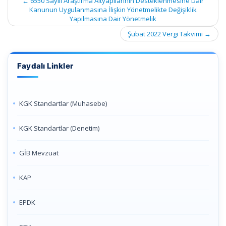
←
6550 Sayılı Araştırma Altyapılarının Desteklenmesine Dair
navigation
Kanunun Uygulanmasına İlişkin Yönetmelikte Değişiklik
Yapılmasına Dair Yönetmelik
Şubat 2022 Vergi Takvimi
→
Faydalı Linkler
KGK Standartlar (Muhasebe)
KGK Standartlar (Denetim)
GİB Mevzuat
KAP
EPDK