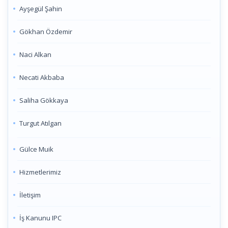
Ayşegül Şahin
Gökhan Özdemir
Naci Alkan
Necati Akbaba
Saliha Gökkaya
Turgut Atılgan
Gülce Muik
Hizmetlerimiz
İletişim
İş Kanunu IPC