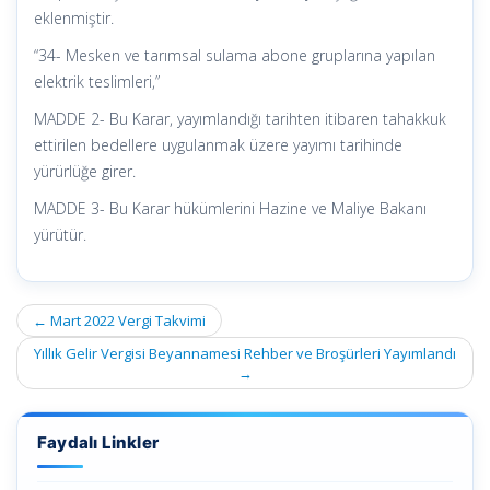
eklenmiştir.
“34- Mesken ve tarımsal sulama abone gruplarına yapılan
elektrik teslimleri,”
MADDE 2- Bu Karar, yayımlandığı tarihten itibaren tahakkuk
ettirilen bedellere uygulanmak üzere yayımı tarihinde
yürürlüğe girer.
MADDE 3- Bu Karar hükümlerini Hazine ve Maliye Bakanı
yürütür.
Post
←
Mart 2022 Vergi Takvimi
navigation
Yıllık Gelir Vergisi Beyannamesi Rehber ve Broşürleri Yayımlandı
→
Faydalı Linkler