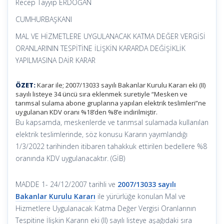
Recep Tayyip ERDOĞAN
CUMHURBAŞKANI
MAL VE HİZMETLERE UYGULANACAK KATMA DEĞER VERGİSİ
ORANLARININ TESPİTİNE İLİŞKİN KARARDA DEĞİŞİKLİK
YAPILMASINA DAİR KARAR
ÖZET:
Karar ile; 2007/13033 sayılı Bakanlar Kurulu Kararı eki (II)
sayılı listeye 34 üncü sıra eklenmek suretiyle “Mesken ve
tarımsal sulama abone gruplarına yapılan elektrik teslimleri”ne
uygulanan KDV oranı %18’den %8’e indirilmiştir.
Bu kapsamda, meskenlerde ve tarımsal sulamada kullanılan
elektrik teslimlerinde, söz konusu Kararın yayımlandığı
1/3/2022 tarihinden itibaren tahakkuk ettirilen bedellere %8
oranında KDV uygulanacaktır. (GİB)
MADDE 1- 24/12/2007 tarihli ve
2007/13033 sayılı
Bakanlar Kurulu Kararı
ile yürürlüğe konulan Mal ve
Hizmetlere Uygulanacak Katma Değer Vergisi Oranlarının
Tespitine İlişkin Kararın eki (II) sayılı listeye aşağıdaki sıra