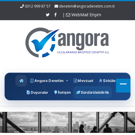
0312 999 87 57
denetim@angoradenetim.com.tr
|
WebMail Erişim
Angora Denetim
Mevzuat
Sirküler
Duyurular
İletişim
Sürdürülebilirlik