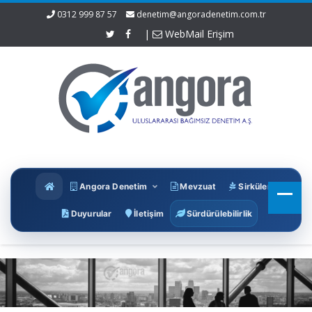
0312 999 87 57
denetim@angoradenetim.com.tr
|
WebMail Erişim
Angora Denetim
Mevzuat
Sirküler
Duyurular
İletişim
Sürdürülebilirlik