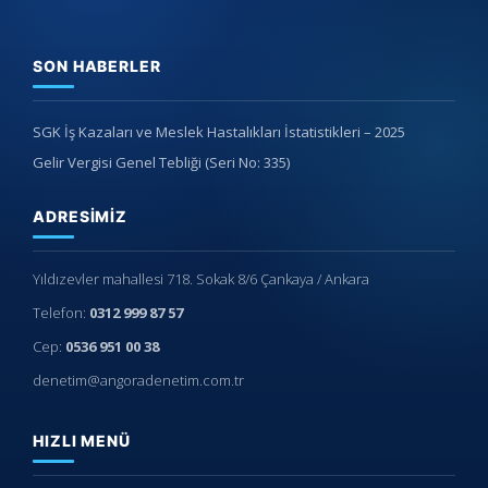
SON HABERLER
SGK İş Kazaları ve Meslek Hastalıkları İstatistikleri – 2025
Gelir Vergisi Genel Tebliği (Seri No: 335)
ADRESIMIZ
Yıldızevler mahallesi 718. Sokak 8/6 Çankaya / Ankara
Telefon:
0312 999 87 57
Cep:
0536 951 00 38
denetim@angoradenetim.com.tr
HIZLI MENÜ