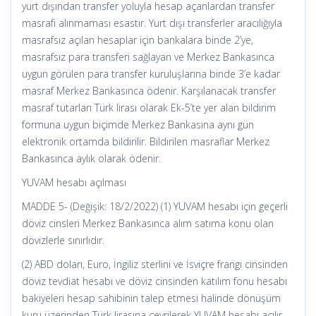
yurt dışından transfer yoluyla hesap açanlardan transfer
masrafı alınmaması esastır. Yurt dışı transferler aracılığıyla
masrafsız açılan hesaplar için bankalara binde 2’ye,
masrafsız para transferi sağlayan ve Merkez Bankasınca
uygun görülen para transfer kuruluşlarına binde 3’e kadar
masraf Merkez Bankasınca ödenir. Karşılanacak transfer
masraf tutarları Türk lirası olarak Ek-5’te yer alan bildirim
formuna uygun biçimde Merkez Bankasına aynı gün
elektronik ortamda bildirilir. Bildirilen masraflar Merkez
Bankasınca aylık olarak ödenir.
YUVAM hesabı açılması
MADDE 5- (Değişik: 18/2/2022) (1) YUVAM hesabı için geçerli
döviz cinsleri Merkez Bankasınca alım satıma konu olan
dövizlerle sınırlıdır.
(2) ABD doları, Euro, İngiliz sterlini ve İsviçre frangı cinsinden
döviz tevdiat hesabı ve döviz cinsinden katılım fonu hesabı
bakiyeleri hesap sahibinin talep etmesi halinde dönüşüm
kuru üzerinden Türk lirasına çevrilerek YUVAM hesabı açılır.