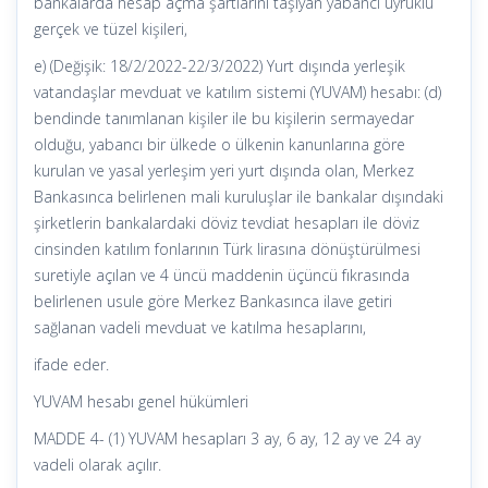
bankalarda hesap açma şartlarını taşıyan yabancı uyruklu
gerçek ve tüzel kişileri,
e) (Değişik: 18/2/2022-22/3/2022) Yurt dışında yerleşik
vatandaşlar mevduat ve katılım sistemi (YUVAM) hesabı: (d)
bendinde tanımlanan kişiler ile bu kişilerin sermayedar
olduğu, yabancı bir ülkede o ülkenin kanunlarına göre
kurulan ve yasal yerleşim yeri yurt dışında olan, Merkez
Bankasınca belirlenen mali kuruluşlar ile bankalar dışındaki
şirketlerin bankalardaki döviz tevdiat hesapları ile döviz
cinsinden katılım fonlarının Türk lirasına dönüştürülmesi
suretiyle açılan ve 4 üncü maddenin üçüncü fıkrasında
belirlenen usule göre Merkez Bankasınca ilave getiri
sağlanan vadeli mevduat ve katılma hesaplarını,
ifade eder.
YUVAM hesabı genel hükümleri
MADDE 4- (1) YUVAM hesapları 3 ay, 6 ay, 12 ay ve 24 ay
vadeli olarak açılır.