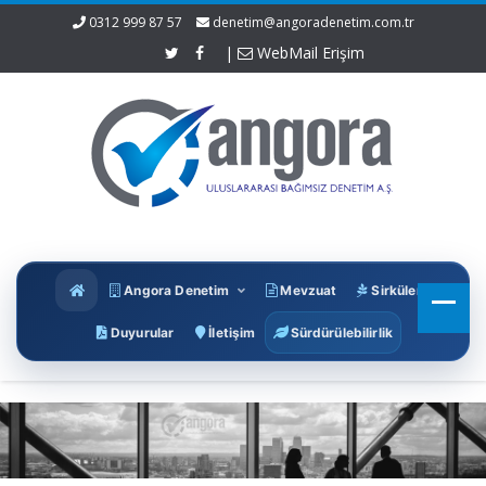
0312 999 87 57
denetim@angoradenetim.com.tr
|
WebMail Erişim
Angora Denetim
Mevzuat
Sirküler
Duyurular
İletişim
Sürdürülebilirlik