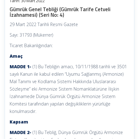
Tarih: 30 Mart 2022
Gümrük Genel Tebliği (Gümrük Tarife Cetveli
İzahnamesi) (Seri No: 4)
29 Mart 2022 Tarihli Resmi Gazete
Sayı: 31793 (Mükerrer)
Ticaret Bakanlığından:
Amaç
MADDE 1-
(1) Bu Tebliğin amacı, 10/11/1988 tarihli ve 3501
sayılı Kanun ile kabul edilen “Uyumu Sağlanmış (Armonize)
Mal Tanımı ve Kodlama Sistemi Hakkında Uluslararası
Sözleşme” eki Armonize Sistem Nomanklatürüne İlişkin
İzahnamede Dünya Gümrük Örgütü Armonize Sistem
Komitesi tarafından yapılan değişikliklerin yürürlüğe
konulmasıdır.
Kapsam
MADDE 2-
(1) Bu Tebliğ, Dünya Gümrük Örgütü Armonize