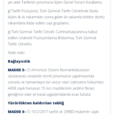
yer alan Tarifenin yorumuna ilişkin Genel Yorum Kurallarını,
g) Tarife Pozisyonu: Türk Gümrük Tarife Cetvelinde fasıla
ilişkin ilk iki rakamdan sonra gelen iki rakamla birlikte dörtlü
rakamlarla ifade edilen sayı gruplarını,
ğ) Türk Gümrük Tarife Cetveli: Cumhurbaşkanınca kabul
edilen İstatistik Pozisyonlarına Bölünmüş Türk Gümrük
Tarife Cetvelini,
ifade eder.
Bağlayıcılık
MADDE 5-
(1) Armonize Sistem Nomanklatürünün
uluslararası seviyede resmî yorumunun yapılmasında
zorunlu ve tamamlayıcı bir unsur olan İzahname hükümleri,
4458 sayılı Kanunun 15 inci maddesinin yedinci fıkrası
gereğince idari ve kazai uygulamalarda esas tutulur.
Yürürlükten kaldırılan tebliğ
MADDE 6-
(1) 15/2/2017 tarihli ve 29980 mükerrer sayılı