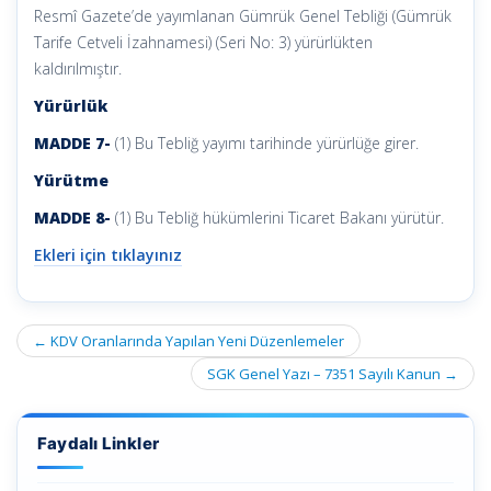
Resmî Gazete’de yayımlanan Gümrük Genel Tebliği (Gümrük
Tarife Cetveli İzahnamesi) (Seri No: 3) yürürlükten
kaldırılmıştır.
Yürürlük
MADDE 7-
(1) Bu Tebliğ yayımı tarihinde yürürlüğe girer.
Yürütme
MADDE 8-
(1) Bu Tebliğ hükümlerini Ticaret Bakanı yürütür.
Ekleri için tıklayınız
Post
←
KDV Oranlarında Yapılan Yeni Düzenlemeler
navigation
SGK Genel Yazı – 7351 Sayılı Kanun
→
Faydalı Linkler