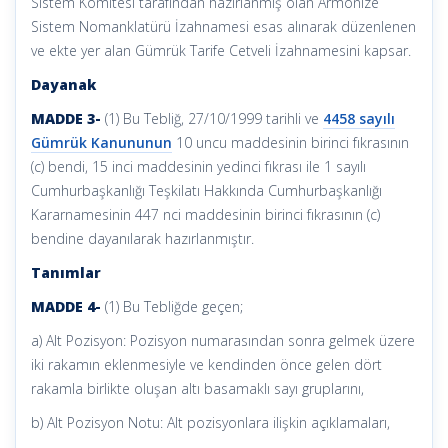
Sistem Komitesi tarafından hazırlanmış olan Armonize
Sistem Nomanklatürü İzahnamesi esas alınarak düzenlenen
ve ekte yer alan Gümrük Tarife Cetveli İzahnamesini kapsar.
Dayanak
MADDE 3-
(1) Bu Tebliğ, 27/10/1999 tarihli ve
4458 sayılı
Gümrük Kanununun
10 uncu maddesinin birinci fıkrasının
(c) bendi, 15 inci maddesinin yedinci fıkrası ile 1 sayılı
Cumhurbaşkanlığı Teşkilatı Hakkında Cumhurbaşkanlığı
Kararnamesinin 447 nci maddesinin birinci fıkrasının (c)
bendine dayanılarak hazırlanmıştır.
Tanımlar
MADDE 4-
(1) Bu Tebliğde geçen;
a) Alt Pozisyon: Pozisyon numarasından sonra gelmek üzere
iki rakamın eklenmesiyle ve kendinden önce gelen dört
rakamla birlikte oluşan altı basamaklı sayı gruplarını,
b) Alt Pozisyon Notu: Alt pozisyonlara ilişkin açıklamaları,