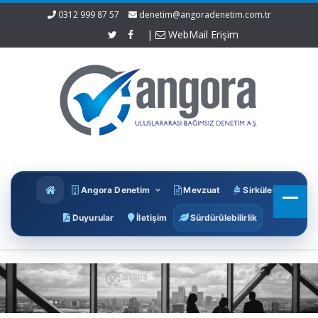
0312 999 87 57
denetim@angoradenetim.com.tr
|
WebMail Erişim
Angora Denetim
Mevzuat
Sirküler
Duyurular
İletişim
Sürdürülebilirlik