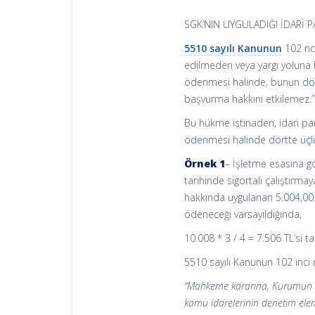
SGK’NIN UYGULADIĞI İDARİ 
5510 sayılı Kanunun
102 nci
edilmeden veya yargı yoluna 
ödenmesi halinde, bunun dörtt
başvurma hakkını etkilemez.
Bu hükme istinaden, idari para
ödenmesi halinde dörtte üçlük
Örnek 1
– İşletme esasına g
tarihinde sigortalı çalıştırma
hakkında uygulanan 5.004,00 *
ödeneceği varsayıldığında,
10.008 * 3 / 4 = 7.506 TL’si tah
5510 sayılı Kanunun 102 inci 
“Mahkeme kararına, Kurumun den
kamu idarelerinin denetim ele