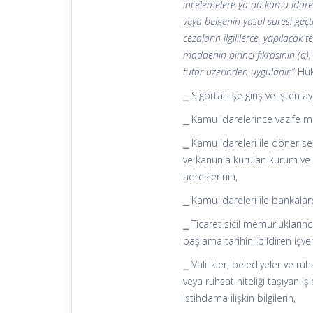
incelemelere ya da kamu idarel
veya belgenin yasal suresi geçt
cezaların ilgililerce, yapılaca
maddenin birinci fıkrasının (a), 
tutar üzerinden uygulanır
.” Hü
⎯ Sigortalı işe giriş ve işten ayr
⎯ Kamu idarelerince vazife m
⎯ Kamu idareleri ile döner se
ve kanunla kurulan kurum ve ku
adreslerinin,
⎯ Kamu idareleri ile bankalarc
⎯ Ticaret sicil memurluklarınc
başlama tarihini bildiren işvere
⎯ Valilikler, belediyeler ve r
veya ruhsat niteliği taşıyan iş
istihdama ilişkin bilgilerin,