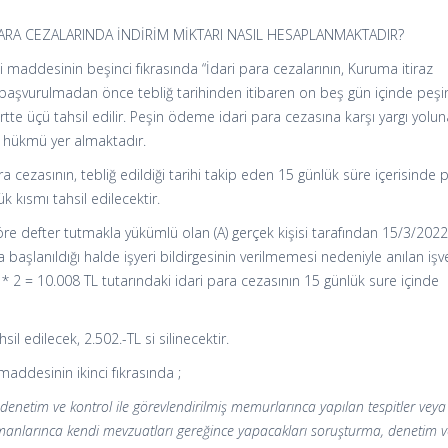
PARA CEZALARINDA İNDİRİM MİKTARI NASIL HESAPLANMAKTADIR?
 maddesinin beşinci fıkrasında “İdari para cezalarının, Kuruma itiraz
başvurulmadan önce tebliğ tarihinden itibaren on beş gün içinde peşi
e üçü tahsil edilir. Peşin ödeme idari para cezasına karşı yargı yolun
” hükmü yer almaktadır.
 cezasının, tebliğ edildiği tarihi takip eden 15 günlük süre içerisinde 
 kısmı tahsil edilecektir.
öre defter tutmakla yükümlü olan (A) gerçek kişisi tarafından 15/3/202
ya başlanıldığı halde işyeri bildirgesinin verilmemesi nedeniyle anılan iş
 2 = 10.008 TL tutarındaki idari para cezasının 15 günlük sure içinde
sil edilecek, 2.502.-TL si silinecektir.
maddesinin ikinci fıkrasında ;
etim ve kontrol ile görevlendirilmiş memurlarınca yapılan tespitler veya
manlarınca kendi mevzuatları gereğince yapacakları soruşturma, denetim v