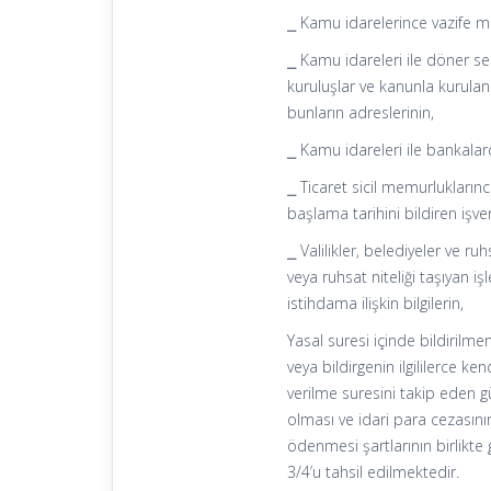
⎯ Kamu idarelerince vazife m
⎯ Kamu idareleri ile döner se
kuruluşlar ve kanunla kurulan 
bunların adreslerinin,
⎯ Kamu idareleri ile bankalarc
⎯ Ticaret sicil memurluklarınc
başlama tarihini bildiren işvere
⎯ Valilikler, belediyeler ve r
veya ruhsat niteliği taşıyan iş
istihdama ilişkin bilgilerin,
Yasal suresi içinde bildiril
veya bildirgenin ilgililerce 
verilme suresini takip eden 
olması ve idari para cezasını
ödenmesi şartlarının birlikte 
3/4’u tahsil edilmektedir.