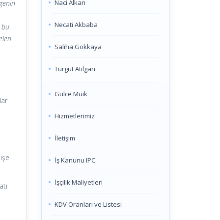
Naci Alkan
rgenin
Necati Akbaba
, bu
gelen
Saliha Gökkaya
Turgut Atılgan
Gülce Muik
lar
Hizmetlerimiz
İletişim
 işe
İş Kanunu IPC
İşçilik Maliyetleri
atı
KDV Oranları ve Listesi