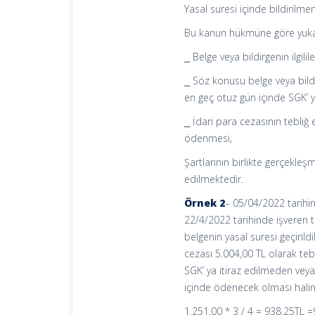
Yasal suresi içinde bildirilm
Bu kanun hükmüne göre yukarıda
⎯ Belge veya bildirgenin ilgil
⎯ Söz konusu belge veya bild
en geç otuz gün içinde SGK’ y
⎯ İdari para cezasının tebliğ
ödenmesi,
Şartlarının birlikte gerçekleş
edilmektedir.
Örnek 2
– 05/04/2022 tarihinde
22/4/2022 tarihinde işveren t
belgenin yasal suresi geçiril
cezası 5.004,00 TL olarak teb
SGK’ ya itiraz edilmeden veya
içinde ödenecek olması halin
1.251,00 * 3 / 4 = 938,25TL =9