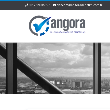
0312 999 87 57
denetim@angoradenetim.com.tr