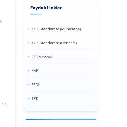
Faydalı Linkler
RA
KGK Standartlar (Muhasebe)
KGK Standartlar (Denetim)
GİB Mevzuat
KAP
EPDK
SPK
nir.