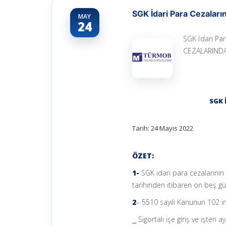
SGK İdari Para Cezaları
MAY
24
SGK İdari Pa
CEZALARINDA
SGK 
Tarih: 24 Mayıs 2022
ÖZET:
1-
SGK idari para cezalarının
tarihinden itibaren on beş gün
2
– 5510 sayılı Kanunun 102 inci
⎯ Sigortalı işe giriş ve işten ayr