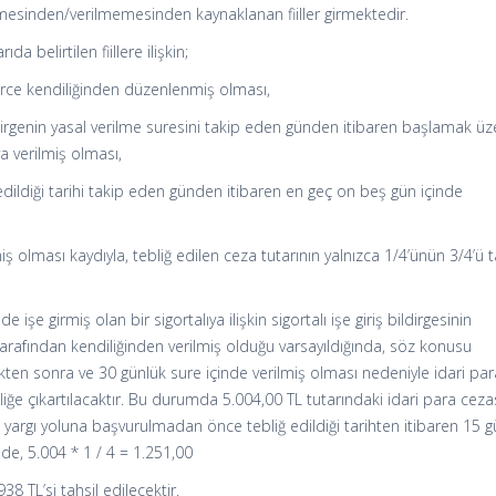
emesinden/verilmemesinden kaynaklanan fiiller girmektedir.
 belirtilen fiillere ilişkin;
ilerce kendiliğinden düzenlenmiş olması,
irgenin yasal verilme suresini takip eden günden itibaren başlamak üz
a verilmiş olması,
 edildiği tarihi takip eden günden itibaren en geç on beş gün içinde
miş olması kaydıyla, tebliğ edilen ceza tutarının yalnızca 1/4’ünün 3/4’ü t
 işe girmiş olan bir sigortalıya ilişkin sigortalı işe giriş bildirgesinin
arafından kendiliğinden verilmiş olduğu varsayıldığında, söz konusu
dikten sonra ve 30 günlük sure içinde verilmiş olması nedeniyle idari pa
liğe çıkartılacaktır. Bu durumda 5.004,00 TL tutarındaki idari para ceza
 yargı yoluna başvurulmadan önce tebliğ edildiği tarihten itibaren 15 
de, 5.004 * 1 / 4 = 1.251,00
38 TL’si tahsil edilecektir.