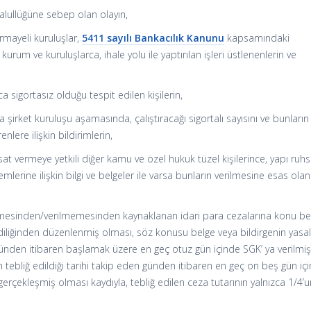
alullüğüne sebep olan olayın,
rmayeli kuruluşlar,
5411 sayılı Bankacılık Kanunu
kapsamındaki
kurum ve kuruluşlarca, ihale yolu ile yaptırılan işleri üstlenenlerin ve
a sigortasız olduğu tespit edilen kişilerin,
a şirket kuruluşu aşamasında, çalıştıracağı sigortalı sayısını ve bunların
nlere ilişkin bildirimlerin,
uhsat vermeye yetkili diğer kamu ve özel hukuk tüzel kişilerince, yapı ruhs
lemlerine ilişkin bilgi ve belgeler ile varsa bunların verilmesine esas olan
memesinden/verilmemesinden kaynaklanan idari para cezalarına konu be
kendiliğinden düzenlenmiş olması, söz konusu belge veya bildirgenin yasa
günden itibaren başlamak üzere en geç otuz gün içinde SGK’ ya verilmi
n tebliğ edildiği tarihi takip eden günden itibaren en geç on beş gün iç
gerçekleşmiş olması kaydıyla, tebliğ edilen ceza tutarının yalnızca 1/4’