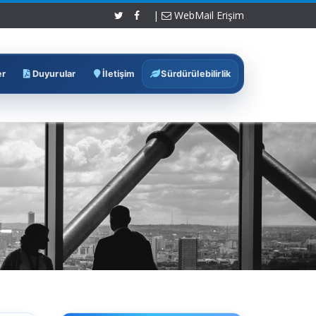
|
WebMail Erişim
er
Duyurular
İletişim
Sürdürülebilirlik