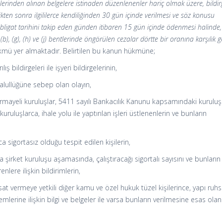
erinden alınan belgelere istinaden düzenlenenler hariç olmak üzere, bildi
ikten sonra ilgililerce kendiliğinden 30 gün içinde verilmesi ve söz konusu
k tebligat tarihini takip eden günden itibaren 15 gün içinde ödenmesi halinde
(b), (g), (h) ve (j) bentlerinde öngörülen cezalar dörtte bir oranına karşılık 
kmü yer almaktadır. Belirtilen bu kanun hükmüne;
ılış bildirgeleri ile işyeri bildirgelerinin,
alullüğüne sebep olan olayın,
rmayeli kuruluşlar, 5411 sayılı Bankacılık Kanunu kapsamındaki kuruluş
ruluşlarca, ihale yolu ile yaptırılan işleri üstlenenlerin ve bunların
a sigortasız olduğu tespit edilen kişilerin,
a şirket kuruluşu aşamasında, çalıştıracağı sigortalı sayısını ve bunların
nlere ilişkin bildirimlerin,
uhsat vermeye yetkili diğer kamu ve özel hukuk tüzel kişilerince, yapı ruhs
lemlerine ilişkin bilgi ve belgeler ile varsa bunların verilmesine esas olan