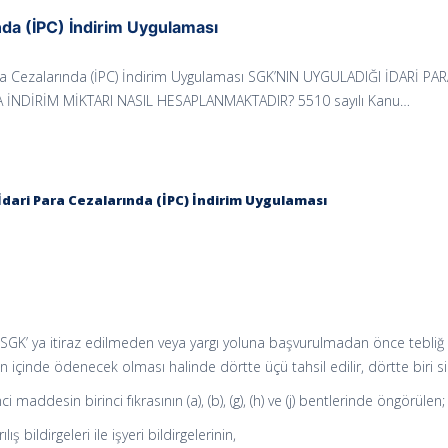
nda (İPC) İndirim Uygulaması
ra Cezalarında (İPC) İndirim Uygulaması SGK’NIN UYGULADIĞI İDARİ PA
 İNDİRİM MİKTARI NASIL HESAPLANMAKTADIR? 5510 sayılı Kanu…
İdari Para Cezalarında (İPC) İndirim Uygulaması
 SGK’ ya itiraz edilmeden veya yargı yoluna başvurulmadan önce tebliğ
 içinde ödenecek olması halinde dörtte üçü tahsil edilir, dörtte biri sili
 maddesin birinci fıkrasının (a), (b), (g), (h) ve (j) bentlerinde öngörülen;
ılış bildirgeleri ile işyeri bildirgelerinin,