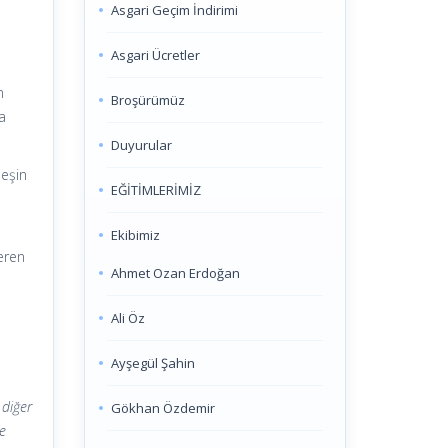
Asgari Geçim İndirimi
Asgari Ücretler
n
Broşürümüz
a
Duyurular
peşin
EĞİTİMLERİMİZ
2
Ekibimiz
veren
Ahmet Ozan Erdoğan
Ali Öz
Ayşegül Şahin
 diğer
Gökhan Özdemir
e