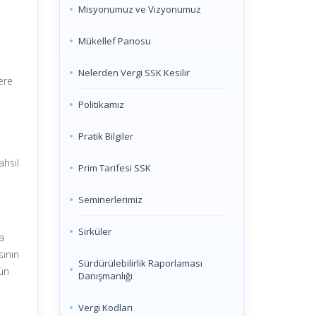
Misyonumuz ve Vizyonumuz
Mükellef Panosu
Nelerden Vergi SSK Kesilir
ere
Politikamız
Pratik Bilgiler
ahsil
Prim Tarifesi SSK
Seminerlerimiz
Sirküler
ra
sının
Sürdürülebilirlik Raporlaması
gün
Danışmanlığı
Vergi Kodları