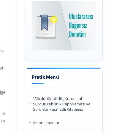
 işe
atı
Pratik Menü
lge
“Sürdürülebilirlik, Kurumsal
l
Sürdürülebilirlik Raporlaması ve
ş
Soru Bankası” adlı Kitabımız
inde
unun
Amortismanlar