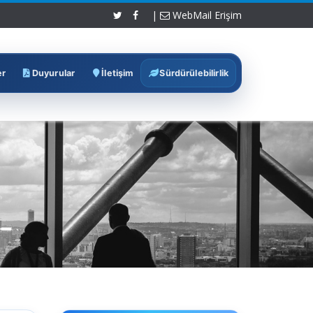
|
WebMail Erişim
er
Duyurular
İletişim
Sürdürülebilirlik