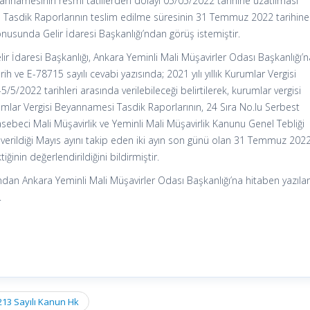
eyannamesinin resmi tatillerden dolayı 05/05/2022 tarihine uzatılması
am Tasdik Raporlarının teslim edilme süresinin 31 Temmuz 2022 tarihine
onusunda Gelir İdaresi Başkanlığı’ndan görüş istemiştir.
lir İdaresi Başkanlığı, Ankara Yeminli Mali Müşavirler Odası Başkanlığı’
ih ve E-78715 sayılı cevabi yazısında; 2021 yılı yıllık Kurumlar Vergisi
/2022 tarihleri arasında verilebileceği belirtilerek, kurumlar vergisi
urumlar Vergisi Beyannamesi Tasdik Raporlarının, 24 Sıra No.lu Serbest
ebeci Mali Müşavirlik ve Yeminli Mali Müşavirlik Kanunu Genel Tebliği
rildiği Mayıs ayını takip eden iki ayın son günü olan 31 Temmuz 202
iğinin değerlendirildiğini bildirmiştir.
fından Ankara Yeminli Mali Müşavirler Odası Başkanlığı’na hitaben yazıla
.
213 Sayılı Kanun Hk