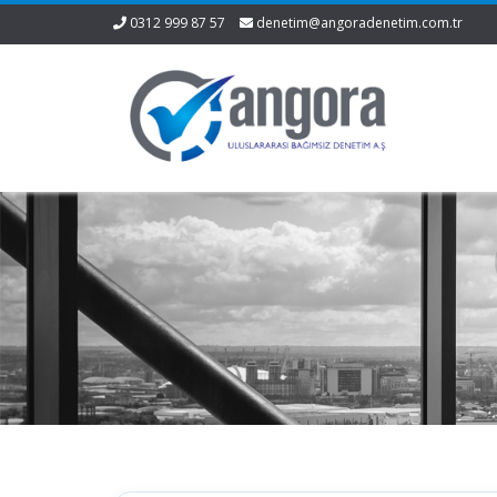
0312 999 87 57
denetim@angoradenetim.com.tr