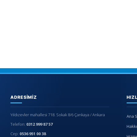
ADRESIMIZ
HIZ
Yıldızevler mahallesi 718. Sokak 8/6 Çankaya / Ankara
Ana 
Telefon:
0312 999 87 57
Hakk
Cep:
0536 951 00 38
Hizme