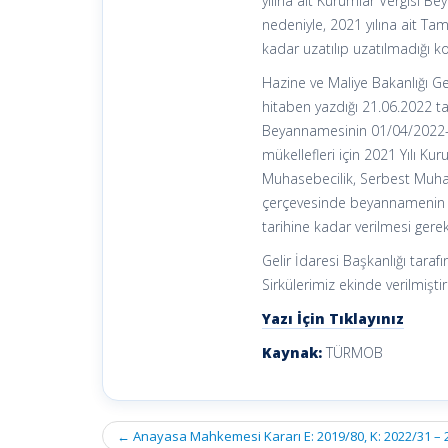
yılına ait Kurumlar Vergisi B
nedeniyle, 2021 yılına ait T
kadar uzatılıp uzatılmadığı k
Hazine ve Maliye Bakanlığı Ge
hitaben yazdığı 21.06.2022 tar
Beyannamesinin 01/04/2022-5/5
mükellefleri için 2021 Yılı K
Muhasebecilik, Serbest Muhas
çerçevesinde beyannamenin ve
tarihine kadar verilmesi gerekt
Gelir İdaresi Başkanlığı tara
Sirkülerimiz ekinde verilmiştir
Yazı İçin Tıklayınız
Kaynak:
TÜRMOB
Post
←
Anayasa Mahkemesi Kararı E: 2019/80, K: 2022/31 – 
navigation