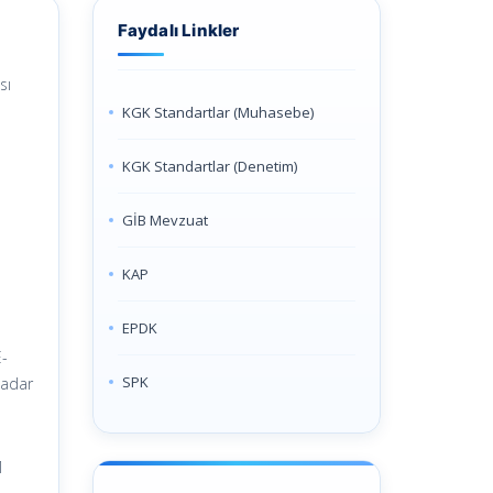
Faydalı Linkler
sı
KGK Standartlar (Muhasebe)
KGK Standartlar (Denetim)
GİB Mevzuat
KAP
EPDK
E-
SPK
kadar
1