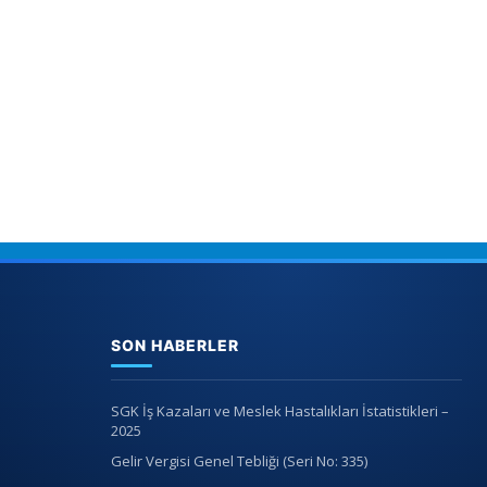
SON HABERLER
SGK İş Kazaları ve Meslek Hastalıkları İstatistikleri –
2025
Gelir Vergisi Genel Tebliği (Seri No: 335)