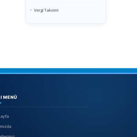
Vergi Takvimi
LI MENÜ
Sayfa
ımızda
tlerimiz