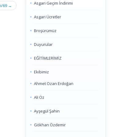
Asgari Geçim İndirimi
ri/69
→
Asgari Ücretler
Broşürümüz
Duyurular
EĞİTİMLERİMİZ
Ekibimiz
Ahmet Ozan Erdoğan
Ali Öz
Ayşegül Şahin
Gökhan Özdemir