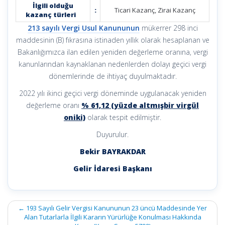
İlgili olduğu
:
Ticari Kazanç, Zirai Kazanç
kazanç türleri
213 sayılı Vergi Usul Kanununun
mükerrer 298 inci
maddesinin (B) fıkrasına istinaden yıllık olarak hesaplanan ve
Bakanlığımızca ilan edilen yeniden değerleme oranına, vergi
kanunlarından kaynaklanan nedenlerden dolayı geçici vergi
dönemlerinde de ihtiyaç duyulmaktadır.
2022 yılı ikinci geçici vergi döneminde uygulanacak yeniden
değerleme oranı
% 61,12 (yüzde altmışbir virgül
oniki)
olarak tespit edilmiştir.
Duyurulur.
Bekir BAYRAKDAR
Gelir İdaresi Başkanı
Post
←
193 Sayılı Gelir Vergisi Kanununun 23 üncü Maddesinde Yer
navigation
Alan Tutarlarla İlgili Kararın Yürürlüğe Konulması Hakkında