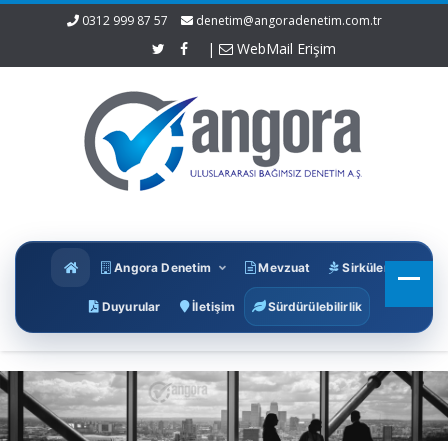
0312 999 87 57
denetim@angoradenetim.com.tr
|
WebMail Erişim
Angora Denetim
Mevzuat
Sirküler
Duyurular
İletişim
Sürdürülebilirlik