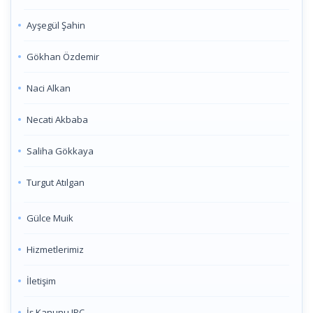
Ayşegül Şahin
Gökhan Özdemir
Naci Alkan
Necati Akbaba
Saliha Gökkaya
Turgut Atılgan
Gülce Muik
Hizmetlerimiz
İletişim
İş Kanunu IPC