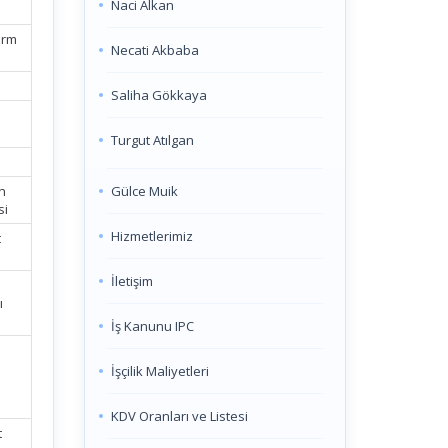
Naci Alkan
orm
Necati Akbaba
Saliha Gökkaya
Turgut Atılgan
Gülce Muik
n
si
Hizmetlerimiz
t
İletişim
ı
İş Kanunu IPC
İşçilik Maliyetleri
KDV Oranları ve Listesi
t