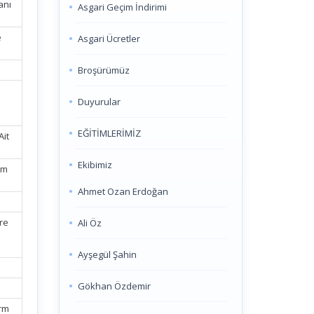
anı
Asgari Geçim İndirimi
e
Asgari Ücretler
Broşürümüz
Duyurular
EĞİTİMLERİMİZ
Ait
Ekibimiz
im
Ahmet Ozan Erdoğan
re
Ali Öz
Ayşegül Şahin
Gökhan Özdemir
orm