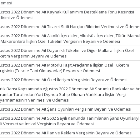
emesi
ustos 2022 Dönemine Ait Kaynak Kullanımını Destekleme Fonu Kesintisi
ldirimi ve Ödemesi
ustos 2022 Dönemine Ait Ticaret Sicili Harçları Bildirimi Verilmesi ve Ödeme
ustos 2022 Dönemine Ait Alkollü İçecekler, Alkolsüz İçecekler, Tütün Mamul
 Makaronlara İlişkin Özel Tüketim Vergisinin Beyanı ve Ödemesi
ustos 2022 Dönemine Ait Dayanıklı Tüketim ve Diğer Mallara İlişkin Özel
ketim Vergisinin Beyanı ve Ödemesi
ustos 2022 Dönemine Ait Motorlu Taşıt Araçlarına İlişkin Özel Tüketim
rgisinin (Tescile Tabi Olmayanlar) Beyanı ve Ödemesi
ustos 2022 Dönemine Ait Özel İletişim Vergisinin Beyanı ve Ödemesi
rlık Barışı Kapsamında Ağustos 2022 Dönemine Ait Sorumlu Bankalar ve Ar
rumlar Tarafından Yurt Dışında Sahip Olunan Varlıklara İlişkin Vergi
yannamesinin Verilmesi ve Ödemesi
ustos 2022 Dönemine Ait Şans Oyunları Vergisinin Beyanı ve Ödemesi
ustos 2022 Dönemine Ait 5602 Sayılı Kanunda Tanımlanan Şans Oyunlarıyl
gili Veraset ve İntikal Vergisinin Beyanı ve Ödemesi
ustos 2022 Dönemine Ait İlan ve Reklam Vergisinin Beyanı ve Ödemesi