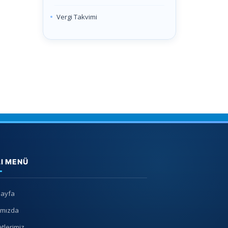
Vergi Takvimi
LI MENÜ
Sayfa
ımızda
tlerimiz