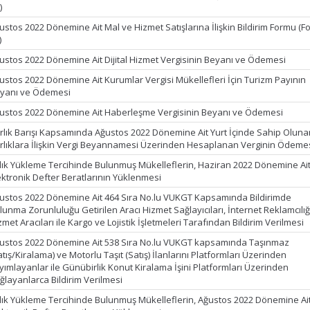
)
ustos 2022 Dönemine Ait Mal ve Hizmet Satışlarına İlişkin Bildirim Formu (F
)
ustos 2022 Dönemine Ait Dijital Hizmet Vergisinin Beyanı ve Ödemesi
ustos 2022 Dönemine Ait Kurumlar Vergisi Mükellefleri İçin Turizm Payının
yanı ve Ödemesi
ustos 2022 Dönemine Ait Haberleşme Vergisinin Beyanı ve Ödemesi
rlık Barışı Kapsamında Ağustos 2022 Dönemine Ait Yurt İçinde Sahip Oluna
rlıklara İlişkin Vergi Beyannamesi Üzerinden Hesaplanan Verginin Ödeme
lık Yükleme Tercihinde Bulunmuş Mükelleflerin, Haziran 2022 Dönemine Ai
ektronik Defter Beratlarının Yüklenmesi
ustos 2022 Dönemine Ait 464 Sıra No.lu VUKGT Kapsamında Bildirimde
lunma Zorunluluğu Getirilen Aracı Hizmet Sağlayıcıları, İnternet Reklamcılığ
zmet Aracıları ile Kargo ve Lojistik İşletmeleri Tarafından Bildirim Verilmesi
ustos 2022 Dönemine Ait 538 Sıra No.lu VUKGT kapsamında Taşınmaz
atış/Kiralama) ve Motorlu Taşıt (Satış) İlanlarını Platformları Üzerinden
yımlayanlar ile Günübirlik Konut Kiralama İşini Platformları Üzerinden
ğlayanlarca Bildirim Verilmesi
lık Yükleme Tercihinde Bulunmuş Mükelleflerin, Ağustos 2022 Dönemine Ai