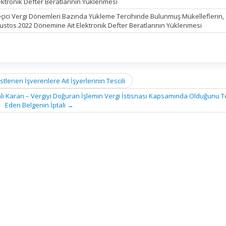
ektronik Defter Beratlarının Yüklenmesi
çici Vergi Dönemleri Bazında Yükleme Tercihinde Bulunmuş Mükelleflerin,
ustos 2022 Dönemine Ait Elektronik Defter Beratlarının Yüklenmesi
enen İşverenlere Ait İşyerlerinin Tescili
Kararı – Vergiyi Doğuran İşlemin Vergi İstisnası Kapsamında Olduğunu T
Eden Belgenin İptali
→