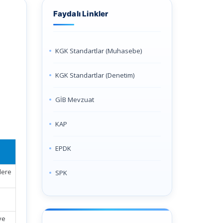
Faydalı Linkler
KGK Standartlar (Muhasebe)
KGK Standartlar (Denetim)
GİB Mevzuat
KAP
EPDK
lere
SPK
ve