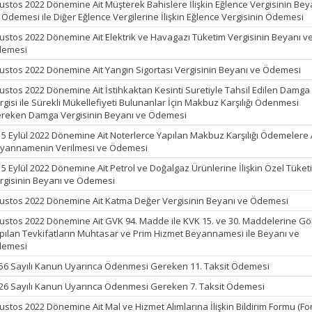
ustos 2022 Dönemine Ait Müşterek Bahislere İlişkin Eğlence Vergisinin Bey
 Ödemesi ile Diğer Eğlence Vergilerine İlişkin Eğlence Vergisinin Ödemesi
ustos 2022 Dönemine Ait Elektrik ve Havagazı Tüketim Vergisinin Beyanı v
emesi
ustos 2022 Dönemine Ait Yangın Sigortası Vergisinin Beyanı ve Ödemesi
ustos 2022 Dönemine Ait İstihkaktan Kesinti Suretiyle Tahsil Edilen Damga
rgisi ile Sürekli Mükellefiyeti Bulunanlar İçin Makbuz Karşılığı Ödenmesi
reken Damga Vergisinin Beyanı ve Ödemesi
15 Eylül 2022 Dönemine Ait Noterlerce Yapılan Makbuz Karşılığı Ödemelere 
yannamenin Verilmesi ve Ödemesi
15 Eylül 2022 Dönemine Ait Petrol ve Doğalgaz Ürünlerine İlişkin Özel Tüket
rgisinin Beyanı ve Ödemesi
ustos 2022 Dönemine Ait Katma Değer Vergisinin Beyanı ve Ödemesi
ustos 2022 Dönemine Ait GVK 94. Madde ile KVK 15. ve 30. Maddelerine Gö
pılan Tevkifatların Muhtasar ve Prim Hizmet Beyannamesi ile Beyanı ve
emesi
56 Sayılı Kanun Uyarınca Ödenmesi Gereken 11. Taksit Ödemesi
26 Sayılı Kanun Uyarınca Ödenmesi Gereken 7. Taksit Ödemesi
ustos 2022 Dönemine Ait Mal ve Hizmet Alımlarına İlişkin Bildirim Formu (F