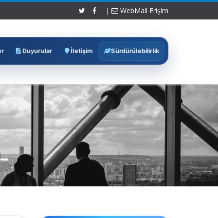
|
WebMail Erişim
er
Duyurular
İletişim
Sürdürülebilirlik