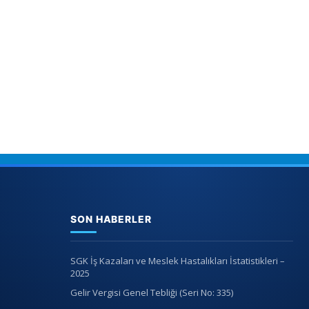
SON HABERLER
SGK İş Kazaları ve Meslek Hastalıkları İstatistikleri –
2025
Gelir Vergisi Genel Tebliği (Seri No: 335)