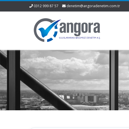
0312 999 87 57
denetim@angoradenetim.com.tr