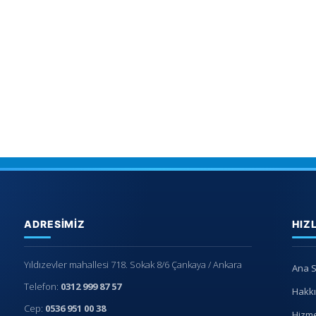
ADRESIMIZ
HIZ
Yıldızevler mahallesi 718. Sokak 8/6 Çankaya / Ankara
Ana 
Telefon:
0312 999 87 57
Hakk
Cep:
0536 951 00 38
Hizme