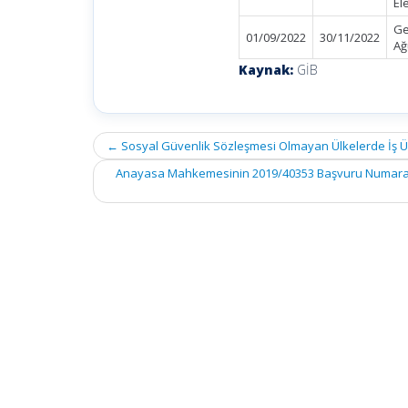
El
Ge
01/09/2022
30/11/2022
Ağ
Kaynak:
GİB
Post
←
Sosyal Güvenlik Sözleşmesi Olmayan Ülkelerde İş Üstl
navigation
Anayasa Mahkemesinin 2019/40353 Başvuru Numaralı 