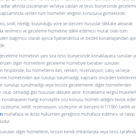
i adlar altında pazarlanan ve/veya satılan ve tesis bünyesinde gecelem
 kapsamında verilen tüm hizmetler verginin konusuna girmektedir.
rü, sınıfı, niteliği, bulunduğu yöre ve benzeri hususlar dikkate alınarak
 verilmesi ve geceleme hizmetine dâhil edilmesi mutat olan tüm
den bağımsız olarak ayrıca fiyatlandırılsa ve bedeli konaklayandan ayr
dir.
geceleme hizmetinin yanı sıra tesis bünyesinde konaklayana sunulan 
benzeri diğer hizmetlerin geceleme hizmetiyle beraber sunulan
 tespitinde, bu hizmetlerin ilan, reklam, rezervasyon, satış ve/veya
me hizmetinden ayrı tutulup tutulmadığı, kapsamı önceden belirlenmi
e sunulup sunulmadığı veya tesiste gecelemenin diğer hizmetlerden
olup olmadığı gibi hususlar dikkate alınır. Konaklama vergisi mükellef
 konaklayanın hangi konseptte söz konusu hizmeti aldığını tevsik eden
n sözleşme, teklif, rezervasyon, sözleşme ve benzeri) 4/1/1961 tarihli v
un
muhafaza ve ibraz hükümleri gereğince muhafaza edilmesi ve talep
ludur.
sunulan diğer hizmetlerin, tesisin kendi imkânlarıyla veya tesis tarafın