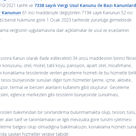
10/2021 tarihli ve
7338 sayılı Vergi Usul Kanunu ile Bazı Kanunlar
ir Kanunun
61 inci maddesiyle değiştirilen 7194 sayılı Kanunun 52 nci
n (b) bendi hükmüne göre 1 Ocak 2023 tarihinde yürürlüğe girmektedir.
ma vergisinin uygulamasına dair açıklamalar ile usul ve esaslarının
.
onra Kanun olarak ifade edilecektir) 34 üncü maddesinin birinci fıkras
 konusunu, otel, motel, tatil köyü, pansiyon, apart otel, misafirhane,
ibi konaklama tesislerinde verilen geceleme hizmeti ile bu hizmetle birli
tesisi bünyesinde sunulan diğer tüm hizmetler (yeme, içme, aktivite,
spor, termal ve benzeri alanların kullanımı gibi) oluşturur. Geceleme
isleri, eğlence merkezleri gibi tesislerin bünyesinde sunulması,
sisleri bakımından bir sınırlandırma bulunmamakta olup, tesisin; türü,
ta yer alan tarif ve tanımlamaları ve ilgili mevzuata göre turizm işletmesi
işletme belgesi olup olmadığına bakılmaksızın, konaklama hizmeti sun
ıda sayılan hizmetler vergiye tabidir.