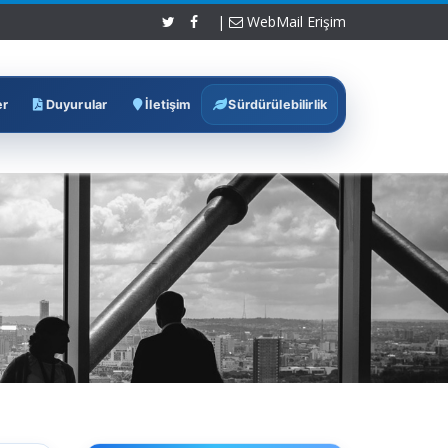
|
WebMail Erişim
er
Duyurular
İletişim
Sürdürülebilirlik