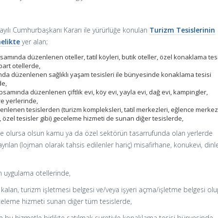
sayılı Cumhurbaşkanı Kararı ile yürürlüğe konulan
Turizm Tesislerinin
melikte
yer alan;
amında düzenlenen oteller, tatil köyleri, butik oteller, özel konaklama tesi
part otellerde,
ında düzenlenen sağlıklı yaşam tesisleri ile bünyesinde konaklama tesisi
de,
apsamında düzenlenen çiftlik evi, köy evi, yayla evi, dağ evi, kampingler,
e yerlerinde,
enlenen tesislerden (turizm kompleksleri, tatil merkezleri, eğlence merkezl
, özel tesisler gibi) geceleme hizmeti de sunan diğer tesislerde,
de olursa olsun kamu ya da özel sektörün tasarrufunda olan yerlerde
yrılan (lojman olarak tahsis edilenler hariç) misafirhane, konukevi, di
len uygulama otellerinde,
a kalan, turizm işletmesi belgesi ve/veya işyeri açma/işletme belgesi ol
eleme hizmeti sunan diğer tüm tesislerde,
e bu hizmetle birlikte satılmak suretiyle konaklama tesisi bünyesinde