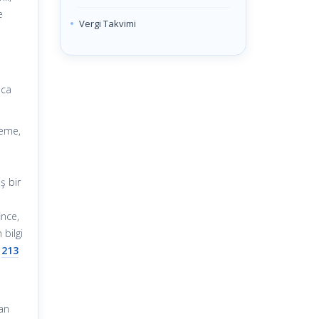
e
Vergi Takvimi
ıca
yeme,
ş bir
ince,
 bilgi
e
213
dan