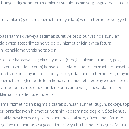
ünyesi dışından temin edilerek sunulmasının vergi uygulamasına etki
ayanlara (geceleme hizmeti almayanlara) verilen hizmetler vergiye ta
 pazarlanmak ve/veya satılmak suretiyle tesis bünyesinde sunulan
a ayrıca gösterilmesine ya da bu hizmetler için ayrıca fatura
, konaklama vergisine tabidir.
tleri de kapsayacak şekilde yapılan (örneğin; ulaşım, transfer, gezi,
enzeri hizmetleri içeren) konsept satışlarda, her bir hizmetin mahiyeti 
 suretiyle konaklayana tesis bünyesi dışında sunulan hizmetler için ayrı
hizmetlere ilişkin bedellerin konaklama hizmeti nedeniyle düzenlene
 halinde bu hizmetler üzerinden konaklama vergisi hesaplanmaz. Bu
lama hizmetleri üzerinden alınır.
eme hizmetinden bağımsız olarak sunulan sünnet, düğün, kokteyl, topl
i organizasyon hizmetleri verginin kapsamında değildir. Söz konusu
onaklamayı içerecek şekilde sunulması halinde, düzenlenen faturada
eti ve tutarının açıkça gösterilmesi veya bu hizmet için ayrıca fatura