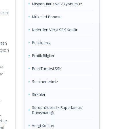
Misyonumuz ve Vizyonumuz
elini
Mükellef Panosu
Nelerden Vergi SSK Kesilir
Politikamız
sten
sızın
Pratik Bilgiler
ya
Prim Tarifesi SSK
ov
Seminerlerimiz
Sirküler
e
Sürdürülebilirlik Raporlaması
Danışmanlığı
,
etler
Vergi Kodları
il,