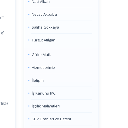
Naci Alkan
Necati Akbaba
iye
Saliha Gökkaya
(f)
Turgut Atılgan
Gülce Muik
Hizmetlerimiz
İletişim
İş Kanunu IPC
rlikte
İşçilik Maliyetleri
KDV Oranları ve Listesi