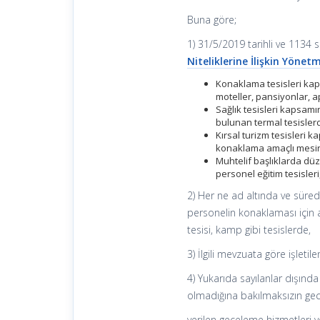
Buna göre;
1) 31/5/2019 tarihli ve 1134 
Niteliklerine İlişkin Yönet
Konaklama tesisleri kaps
moteller, pansiyonlar, a
Sağlık tesisleri kapsam
bulunan termal tesisler
Kırsal turizm tesisleri k
konaklama amaçlı mesir
Muhtelif başlıklarda düz
personel eğitim tesisleri
2) Her ne ad altında ve süre
personelin konaklaması için a
tesisi, kamp gibi tesislerde,
3) İlgili mevzuata göre işleti
4) Yukarıda sayılanlar dışınd
olmadığına bakılmaksızın gec
verilen geceleme hizmetleri v