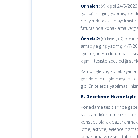
Örnek 1:
(A) kişisi 24/5/20
günlüğüne giriş yapmış, kend
ödeyerek tesisten ayrılmış
faturasında konaklama vergis
Örnek 2:
(C) kişisi, (D) ote
amacıyla giriş yapmış, 4/7/2
ayrılmıştır. Bu durumda, tesi
kişinin tesiste gecelediği günl
Kampinglerde, konaklayanların
gecelemenin, işletmeye ait o
gibi ünitelerde yapılması, hi
B. Geceleme Hizmetiyle 
Konaklama tesislerinde gecel
sunulan diğer tüm hizmetler 
konsept olarak pazarlanmak 
içme, aktivite, eğlence hizmet
konaklama vergisine tabidir.