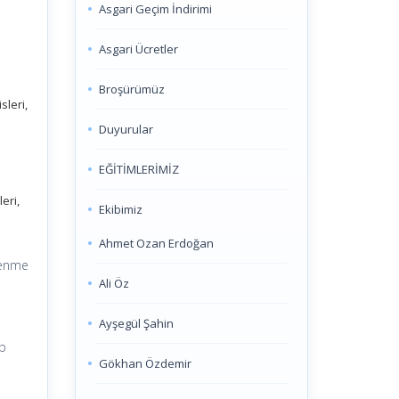
Asgari Geçim İndirimi
Asgari Ücretler
Broşürümüz
sleri,
Duyurular
EĞİTİMLERİMİZ
eri,
Ekibimiz
Ahmet Ozan Erdoğan
nlenme
Ali Öz
Ayşegül Şahin
up
Gökhan Özdemir