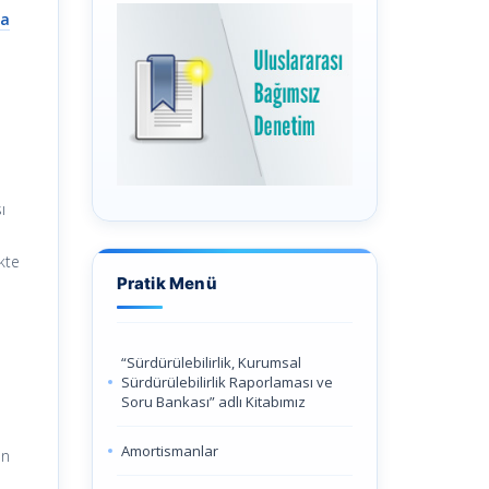
da
ı
kte
Pratik Menü
“Sürdürülebilirlik, Kurumsal
Sürdürülebilirlik Raporlaması ve
Soru Bankası” adlı Kitabımız
Amortismanlar
an