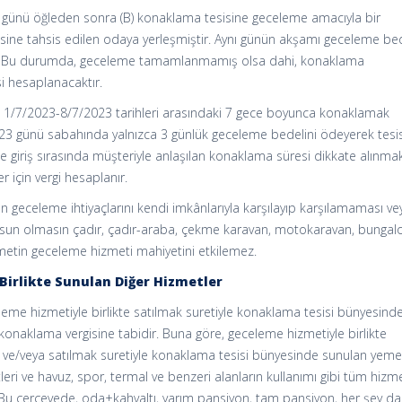
23 günü öğleden sonra (B) konaklama tesisine geceleme amacıyla bir
isine tahsis edilen odaya yerleşmiştir. Aynı günün akşamı geceleme bed
tır. Bu durumda, geceleme tamamlanmamış olsa dahi, konaklama
i hesaplanacaktır.
line 1/7/2023-8/7/2023 tarihleri arasındaki 7 gece boyunca konaklamak
023 günü sabahında yalnızca 3 günlük geceleme bedelini ödeyerek tesi
se giriş sırasında müşteriyle anlaşılan konaklama süresi dikkate alınmak
er için vergi hesaplanır.
 geceleme ihtiyaçlarını kendi imkânlarıyla karşılayıp karşılamaması ve
lsun olmasın çadır, çadır-araba, çekme karavan, motokaravan, bungal
zmetin geceleme hizmeti mahiyetini etkilemez.
Birlikte Sunulan Diğer Hizmetler
eme hizmetiyle birlikte satılmak suretiyle konaklama tesisi bünyesind
konaklama vergisine tabidir. Buna göre, geceleme hizmetiyle birlikte
ve/veya satılmak suretiyle konaklama tesisi bünyesinde sunulan yeme
leri ve havuz, spor, termal ve benzeri alanların kullanımı gibi tüm hizm
 Bu çerçevede, oda+kahvaltı, yarım pansiyon, tam pansiyon, her şey dah