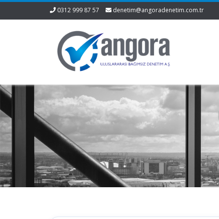
0312 999 87 57
denetim@angoradenetim.com.tr