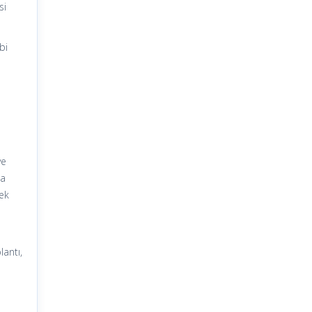
si
bi
ve
ca
cek
antı,