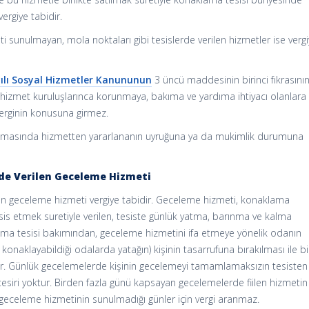
ergiye tabidir.
 sunulmayan, mola noktaları gibi tesislerde verilen hizmetler ise verg
ılı Sosyal Hizmetler Kanununun
3 üncü maddesinin birinci fıkrasının 
izmet kuruluşlarınca korunmaya, bakıma ve yardıma ihtiyacı olanlara
verginin konusuna girmez.
nmasında hizmetten yararlananın uyruğuna ya da mukimlik durumuna
nde Verilen Geceleme Hizmeti
en geceleme hizmeti vergiye tabidir. Geceleme hizmeti, konaklama
sis etmek suretiyle verilen, tesiste günlük yatma, barınma ve kalma
ama tesisi bakımından, geceleme hizmetini ifa etmeye yönelik odanın
 konaklayabildiği odalarda yatağın) kişinin tasarrufuna bırakılması ile bi
. Günlük gecelemelerde kişinin gecelemeyi tamamlamaksızın tesisten
tesiri yoktur. Birden fazla günü kapsayan gecelemelerde fiilen hizmetin
 geceleme hizmetinin sunulmadığı günler için vergi aranmaz.