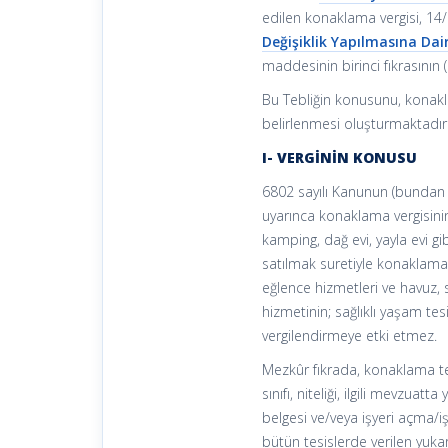
edilen konaklama vergisi, 14/
Değişiklik Yapılmasına Da
maddesinin birinci fıkrasını
Bu Tebliğin konusunu, konakla
belirlenmesi oluşturmaktadır
I- VERGİNİN KONUSU
6802 sayılı Kanunun (bundan s
uyarınca konaklama vergisinin
kamping, dağ evi, yayla evi g
satılmak suretiyle konaklama 
eğlence hizmetleri ve havuz, 
hizmetinin; sağlıklı yaşam tes
vergilendirmeye etki etmez.
Mezkûr fıkrada, konaklama te
sınıfı, niteliği, ilgili mevzuat
belgesi ve/veya işyeri açma/
bütün tesislerde verilen yukar