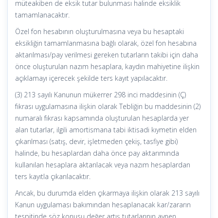
müteakiben de eksik tutar bulunması halinde eksiklik
tamamlanacaktır.
Özel fon hesabının oluşturulmasına veya bu hesaptaki
eksikliğin tamamlanmasına bağlı olarak, özel fon hesabına
aktarılması/pay verilmesi gereken tutarların takibi için daha
önce oluşturulan nazım hesaplara, kaydın mahiyetine ilişkin
açıklamayı içerecek şekilde ters kayıt yapılacaktır.
(3) 213 sayılı Kanunun mükerrer 298 inci maddesinin (Ç)
fıkrası uygulamasına ilişkin olarak Tebliğin bu maddesinin (2)
numaralı fıkrası kapsamında oluşturulan hesaplarda yer
alan tutarlar, ilgili amortismana tabi iktisadi kıymetin elden
çıkarılması (satış, devir, işletmeden çekiş, tasfiye gibi)
halinde, bu hesaplardan daha önce pay aktarımında
kullanılan hesaplara aktarılacak veya nazım hesaplardan
ters kayıtla çıkarılacaktır.
Ancak, bu durumda elden çıkarmaya ilişkin olarak 213 sayılı
Kanun uygulaması bakımından hesaplanacak kar/zararın
tespitinde söz konusu değer artış tutarlarının aynen