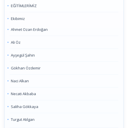
EĞİTİMLERİMİZ
Ekibimiz
Ahmet Ozan Erdoğan
Ali Öz
Ayşegül Şahin
Gökhan Özdemir
Naci Alkan
Necati Akbaba
Saliha Gökkaya
Turgut Atılgan