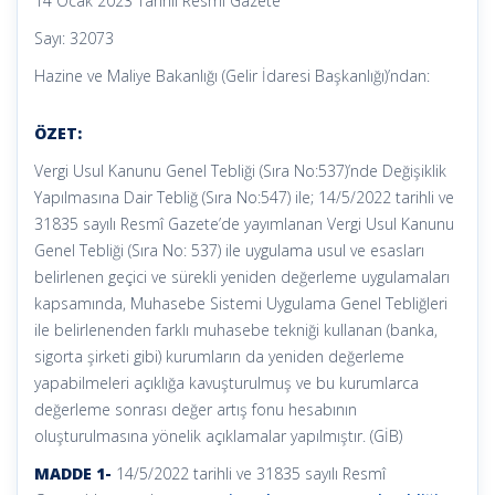
14 Ocak 2023 Tarihli Resmi Gazete
Sayı: 32073
Hazine ve Maliye Bakanlığı (Gelir İdaresi Başkanlığı)’ndan:
ÖZET:
Vergi Usul Kanunu Genel Tebliği (Sıra No:537)’nde Değişiklik
Yapılmasına Dair Tebliğ (Sıra No:547) ile; 14/5/2022 tarihli ve
31835 sayılı Resmî Gazete’de yayımlanan Vergi Usul Kanunu
Genel Tebliği (Sıra No: 537) ile uygulama usul ve esasları
belirlenen geçici ve sürekli yeniden değerleme uygulamaları
kapsamında, Muhasebe Sistemi Uygulama Genel Tebliğleri
ile belirlenenden farklı muhasebe tekniği kullanan (banka,
sigorta şirketi gibi) kurumların da yeniden değerleme
yapabilmeleri açıklığa kavuşturulmuş ve bu kurumlarca
değerleme sonrası değer artış fonu hesabının
oluşturulmasına yönelik açıklamalar yapılmıştır. (GİB)
MADDE 1-
14/5/2022 tarihli ve 31835 sayılı Resmî