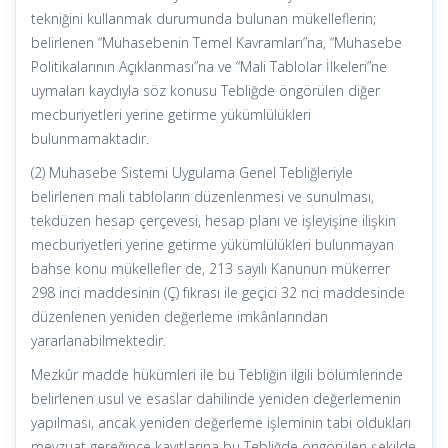
tekniğini kullanmak durumunda bulunan mükelleflerin;
belirlenen “Muhasebenin Temel Kavramları”na, “Muhasebe
Politikalarının Açıklanması”na ve “Mali Tablolar İlkeleri”ne
uymaları kaydıyla söz konusu Tebliğde öngörülen diğer
mecburiyetleri yerine getirme yükümlülükleri
bulunmamaktadır.
(2) Muhasebe Sistemi Uygulama Genel Tebliğleriyle
belirlenen mali tabloların düzenlenmesi ve sunulması,
tekdüzen hesap çerçevesi, hesap planı ve işleyişine ilişkin
mecburiyetleri yerine getirme yükümlülükleri bulunmayan
bahse konu mükellefler de, 213 sayılı Kanunun mükerrer
298 inci maddesinin (Ç) fıkrası ile geçici 32 nci maddesinde
düzenlenen yeniden değerleme imkânlarından
yararlanabilmektedir.
Mezkûr madde hükümleri ile bu Tebliğin ilgili bölümlerinde
belirlenen usul ve esaslar dahilinde yeniden değerlemenin
yapılması, ancak yeniden değerleme işleminin tabi oldukları
mevzuat gereğince kayıtlarına bu Tebliğde öngörülen şekilde