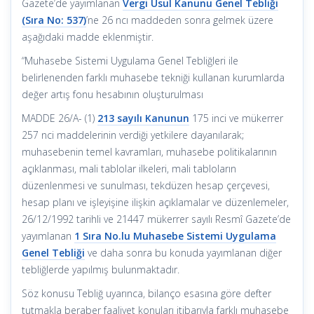
Gazete’de yayımlanan
Vergi Usul Kanunu Genel Tebliği
(Sıra No: 537)
’ne 26 ncı maddeden sonra gelmek üzere
aşağıdaki madde eklenmiştir.
“Muhasebe Sistemi Uygulama Genel Tebliğleri ile
belirlenenden farklı muhasebe tekniği kullanan kurumlarda
değer artış fonu hesabının oluşturulması
MADDE 26/A- (1)
213 sayılı Kanunun
175 inci ve mükerrer
257 nci maddelerinin verdiği yetkilere dayanılarak;
muhasebenin temel kavramları, muhasebe politikalarının
açıklanması, mali tablolar ilkeleri, mali tabloların
düzenlenmesi ve sunulması, tekdüzen hesap çerçevesi,
hesap planı ve işleyişine ilişkin açıklamalar ve düzenlemeler,
26/12/1992 tarihli ve 21447 mükerrer sayılı Resmî Gazete’de
yayımlanan
1 Sıra No.lu Muhasebe Sistemi Uygulama
Genel Tebliği
ve daha sonra bu konuda yayımlanan diğer
tebliğlerde yapılmış bulunmaktadır.
Söz konusu Tebliğ uyarınca, bilanço esasına göre defter
tutmakla beraber faaliyet konuları itibarıyla farklı muhasebe