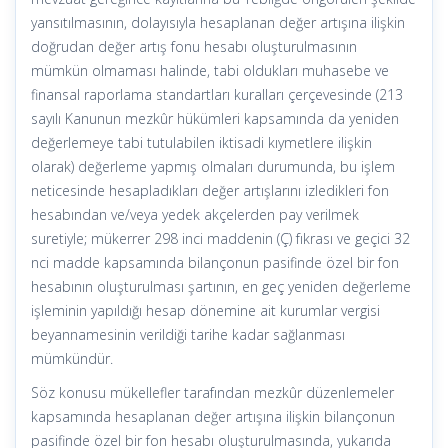
yansıtılmasının, dolayısıyla hesaplanan değer artışına ilişkin
doğrudan değer artış fonu hesabı oluşturulmasının
mümkün olmaması halinde, tabi oldukları muhasebe ve
finansal raporlama standartları kuralları çerçevesinde (213
sayılı Kanunun mezkûr hükümleri kapsamında da yeniden
değerlemeye tabi tutulabilen iktisadi kıymetlere ilişkin
olarak) değerleme yapmış olmaları durumunda, bu işlem
neticesinde hesapladıkları değer artışlarını izledikleri fon
hesabından ve/veya yedek akçelerden pay verilmek
suretiyle; mükerrer 298 inci maddenin (Ç) fıkrası ve geçici 32
nci madde kapsamında bilançonun pasifinde özel bir fon
hesabının oluşturulması şartının, en geç yeniden değerleme
işleminin yapıldığı hesap dönemine ait kurumlar vergisi
beyannamesinin verildiği tarihe kadar sağlanması
mümkündür.
Söz konusu mükellefler tarafından mezkûr düzenlemeler
kapsamında hesaplanan değer artışına ilişkin bilançonun
pasifinde özel bir fon hesabı oluşturulmasında, yukarıda