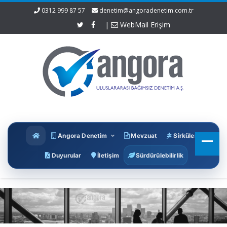
0312 999 87 57
denetim@angoradenetim.com.tr
|
WebMail Erişim
Angora Denetim
Mevzuat
Sirküler
Duyurular
İletişim
Sürdürülebilirlik