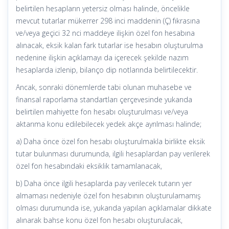
belirtilen hesapların yetersiz olması halinde, öncelikle
mevcut tutarlar mükerrer 298 inci maddenin (Ç) fıkrasına
ve/veya geçici 32 nci maddeye ilişkin özel fon hesabına
alınacak, eksik kalan fark tutarlar ise hesabın oluşturulma
nedenine ilişkin açıklamayı da içerecek şekilde nazım
hesaplarda izlenip, bilanço dip notlarında belirtilecektir.
Ancak, sonraki dönemlerde tabi olunan muhasebe ve
finansal raporlama standartları çerçevesinde yukarıda
belirtilen mahiyette fon hesabı oluşturulması ve/veya
aktarıma konu edilebilecek yedek akçe ayrılması halinde;
a) Daha önce özel fon hesabı oluşturulmakla birlikte eksik
tutar bulunması durumunda, ilgili hesaplardan pay verilerek
özel fon hesabındaki eksiklik tamamlanacak,
b) Daha önce ilgili hesaplarda pay verilecek tutarın yer
almaması nedeniyle özel fon hesabının oluşturulamamış
olması durumunda ise, yukarıda yapılan açıklamalar dikkate
alınarak bahse konu özel fon hesabı oluşturulacak,