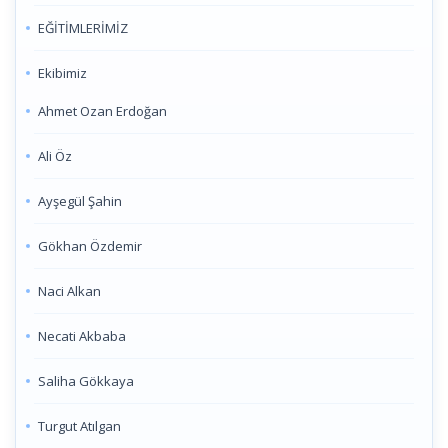
EĞİTİMLERİMİZ
Ekibimiz
Ahmet Ozan Erdoğan
Ali Öz
Ayşegül Şahin
Gökhan Özdemir
Naci Alkan
Necati Akbaba
Saliha Gökkaya
Turgut Atılgan