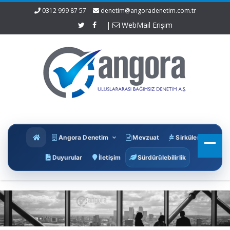
0312 999 87 57
denetim@angoradenetim.com.tr
|
WebMail Erişim
Angora Denetim
Mevzuat
Sirküler
Duyurular
İletişim
Sürdürülebilirlik