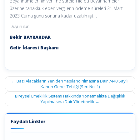
Beyannamelerinin verilme süreleri ile bu beyannameler
üzerine tahakkuk eden vergilerin ödeme süreleri 31 Mart
2023 Cuma günü sonuna kadar uzatılmıştır.
Duyurulur.
Bekir BAYRAKDAR
Gelir İdaresi Başkanı
Post
←
Bazı Alacakların Yeniden Yapılandırılmasına Dair 7440 Sayılı
navigation
Kanun Genel Tebliği (Seri No: 1)
Bireysel Emeklilik Sistemi Hakkında Yönetmelikte Değişiklik
Yapılmasına Dair Yönetmelik
→
Faydalı Linkler