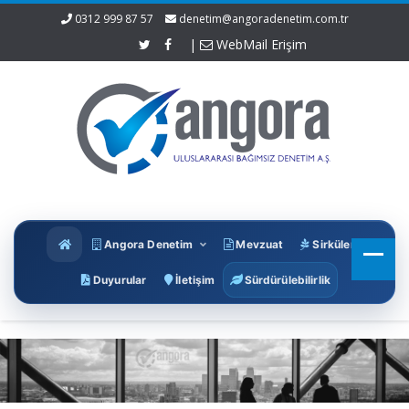
0312 999 87 57
denetim@angoradenetim.com.tr
|
WebMail Erişim
Angora Denetim
Mevzuat
Sirküler
Duyurular
İletişim
Sürdürülebilirlik