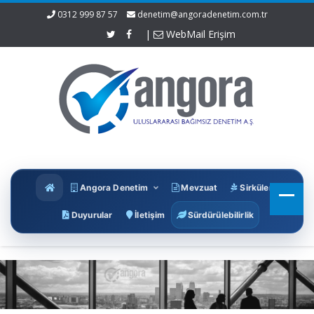
0312 999 87 57
denetim@angoradenetim.com.tr
|
WebMail Erişim
Angora Denetim
Mevzuat
Sirküler
Duyurular
İletişim
Sürdürülebilirlik