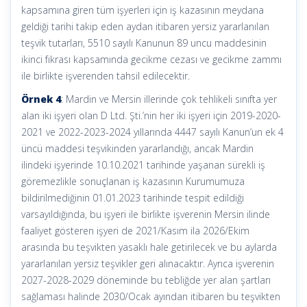
kapsamına giren tüm işyerleri için iş kazasının meydana
geldiği tarihi takip eden aydan itibaren yersiz yararlanılan
teşvik tutarları, 5510 sayılı Kanunun 89 uncu maddesinin
ikinci fıkrası kapsamında gecikme cezası ve gecikme zammı
ile birlikte işverenden tahsil edilecektir.
Örnek 4
: Mardin ve Mersin illerinde çok tehlikeli sınıfta yer
alan iki işyeri olan D Ltd. Şti.’nin her iki işyeri için 2019-2020-
2021 ve 2022-2023-2024 yıllarında 4447 sayılı Kanun’un ek 4
üncü maddesi teşvikinden yararlandığı, ancak Mardin
ilindeki işyerinde 10.10.2021 tarihinde yaşanan sürekli iş
göremezlikle sonuçlanan iş kazasının Kurumumuza
bildirilmediğinin 01.01.2023 tarihinde tespit edildiği
varsayıldığında, bu işyeri ile birlikte işverenin Mersin ilinde
faaliyet gösteren işyeri de 2021/Kasım ila 2026/Ekim
arasında bu teşvikten yasaklı hale getirilecek ve bu aylarda
yararlanılan yersiz teşvikler geri alınacaktır. Ayrıca işverenin
2027-2028-2029 döneminde bu tebliğde yer alan şartları
sağlaması halinde 2030/Ocak ayından itibaren bu teşvikten