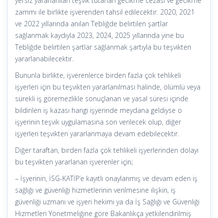
yersiz yararlanılan teşvik tutarları gecikme cezası ve gecikme
zammı ile birlikte işverenden tahsil edilecektir. 2020, 2021
ve 2022 yıllarında anılan Tebliğde belirtilen şartlar
sağlanmak kaydıyla 2023, 2024, 2025 yıllarında yine bu
Tebliğde belirtilen şartlar sağlanmak şartıyla bu teşvikten
yararlanabilecektir.
Bununla birlikte, işverenlerce birden fazla çok tehlikeli
işyerleri için bu teşvikten yararlanılması halinde, ölümlü veya
sürekli iş göremezlikle sonuçlanan ve yasal süresi içinde
bildirilen iş kazası hangi işyerinde meydana geldiyse o
işyerinin teşvik uygulamasına son verilecek olup, diğer
işyerleri teşvikten yararlanmaya devam edebilecektir.
Diğer taraftan, birden fazla çok tehlikeli işyerlerinden dolayı
bu teşvikten yararlanan işverenler için;
– İşyerinin, İSG-KATİP’e kayıtlı onaylanmış ve devam eden iş
sağlığı ve güvenliği hizmetlerinin verilmesine ilişkin, iş
güvenliği uzmanı ve işyeri hekimi ya da İş Sağlığı ve Güvenliği
Hizmetleri Yönetmeliğine göre Bakanlıkça yetkilendirilmiş