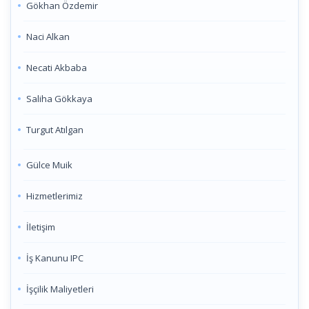
Gökhan Özdemir
Naci Alkan
Necati Akbaba
Saliha Gökkaya
Turgut Atılgan
Gülce Muik
Hizmetlerimiz
İletişim
İş Kanunu IPC
İşçilik Maliyetleri