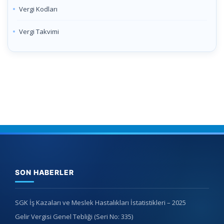
Vergi Kodları
Vergi Takvimi
SON HABERLER
SGK İş Kazaları ve Meslek Hastalıkları İstatistikleri – 2025
Gelir Vergisi Genel Tebliği (Seri No: 335)