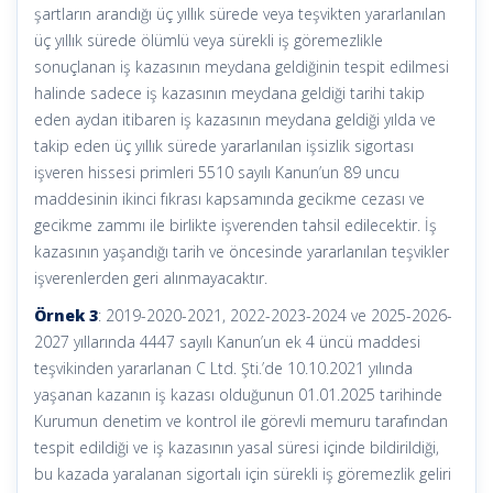
şartların arandığı üç yıllık sürede veya teşvikten yararlanılan
üç yıllık sürede ölümlü veya sürekli iş göremezlikle
sonuçlanan iş kazasının meydana geldiğinin tespit edilmesi
halinde sadece iş kazasının meydana geldiği tarihi takip
eden aydan itibaren iş kazasının meydana geldiği yılda ve
takip eden üç yıllık sürede yararlanılan işsizlik sigortası
işveren hissesi primleri 5510 sayılı Kanun’un 89 uncu
maddesinin ikinci fıkrası kapsamında gecikme cezası ve
gecikme zammı ile birlikte işverenden tahsil edilecektir. İş
kazasının yaşandığı tarih ve öncesinde yararlanılan teşvikler
işverenlerden geri alınmayacaktır.
Örnek 3
: 2019-2020-2021, 2022-2023-2024 ve 2025-2026-
2027 yıllarında 4447 sayılı Kanun’un ek 4 üncü maddesi
teşvikinden yararlanan C Ltd. Şti.’de 10.10.2021 yılında
yaşanan kazanın iş kazası olduğunun 01.01.2025 tarihinde
Kurumun denetim ve kontrol ile görevli memuru tarafından
tespit edildiği ve iş kazasının yasal süresi içinde bildirildiği,
bu kazada yaralanan sigortalı için sürekli iş göremezlik geliri