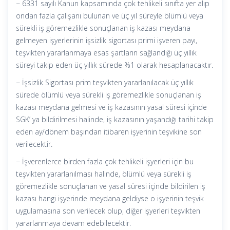
− 6331 sayılı Kanun kapsamında çok tehlikeli sınıfta yer alıp
ondan fazla çalışanı bulunan ve üç yıl süreyle ölümlü veya
sürekli iş göremezlikle sonuçlanan iş kazası meydana
gelmeyen işyerlerinin işsizlik sigortası primi işveren payı,
teşvikten yararlanmaya esas şartların sağlandığı üç yıllık
süreyi takip eden üç yıllık sürede %1 olarak hesaplanacaktır.
− İşsizlik Sigortası prim teşvikten yararlanılacak üç yıllık
sürede ölümlü veya sürekli iş göremezlikle sonuçlanan iş
kazası meydana gelmesi ve iş kazasının yasal süresi içinde
SGK’ ya bildirilmesi halinde, iş kazasının yaşandığı tarihi takip
eden ay/dönem başından itibaren işyerinin teşvikine son
verilecektir.
− İşverenlerce birden fazla çok tehlikeli işyerleri için bu
teşvikten yararlanılması halinde, ölümlü veya sürekli iş
göremezlikle sonuçlanan ve yasal süresi içinde bildirilen iş
kazası hangi işyerinde meydana geldiyse o işyerinin teşvik
uygulamasına son verilecek olup, diğer işyerleri teşvikten
yararlanmaya devam edebilecektir.