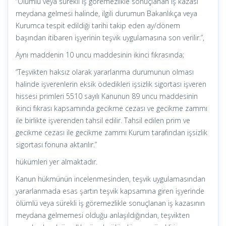
“Ölümlü veya sürekli iş göremezlikle sonuçlanan iş kazası
meydana gelmesi halinde, ilgili durumun Bakanlıkça veya
Kurumca tespit edildiği tarihi takip eden ay/dönem
başından itibaren işyerinin teşvik uygulamasına son verilir.”,
Aynı maddenin 10 uncu maddesinin ikinci fıkrasında;
“Teşvikten haksız olarak yararlanma durumunun olması
halinde işverenlerin eksik ödedikleri işsizlik sigortası işveren
hissesi primleri 5510 sayılı Kanunun 89 uncu maddesinin
ikinci fıkrası kapsamında gecikme cezası ve gecikme zammı
ile birlikte işverenden tahsil edilir. Tahsil edilen prim ve
gecikme cezası ile gecikme zammı Kurum tarafından işsizlik
sigortası fonuna aktarılır.”
hükümleri yer almaktadır.
Kanun hükmünün incelenmesinden, teşvik uygulamasından
yararlanmada esas şartın teşvik kapsamına giren işyerinde
ölümlü veya sürekli iş göremezlikle sonuçlanan iş kazasının
meydana gelmemesi olduğu anlaşıldığından, teşvikten