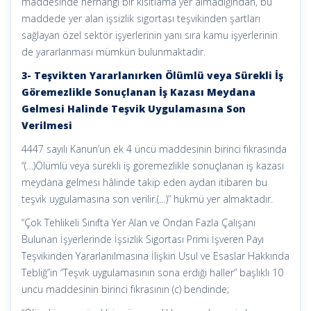
maddesinde herhangi bir kısıtlama yer almadığından, bu
maddede yer alan işsizlik sigortası teşvikinden şartları
sağlayan özel sektör işyerlerinin yanı sıra kamu işyerlerinin
de yararlanması mümkün bulunmaktadır.
3- Teşvikten Yararlanırken Ölümlü veya Sürekli İş
Göremezlikle Sonuçlanan İş Kazası Meydana
Gelmesi Halinde Teşvik Uygulamasına Son
Verilmesi
4447 sayılı Kanun’un ek 4 üncü maddesinin birinci fıkrasında
“(…)Ölümlü veya sürekli iş göremezlikle sonuçlanan iş kazası
meydana gelmesi hâlinde takip eden aydan itibaren bu
teşvik uygulamasına son verilir.(…)” hükmü yer almaktadır.
“Çok Tehlikeli Sınıfta Yer Alan ve Ondan Fazla Çalışanı
Bulunan İşyerlerinde İşsizlik Sigortası Primi İşveren Payı
Teşvikinden Yararlanılmasına İlişkin Usul ve Esaslar Hakkında
Tebliğ”in “Teşvik uygulamasının sona erdiği haller” başlıklı 10
uncu maddesinin birinci fıkrasının (c) bendinde;