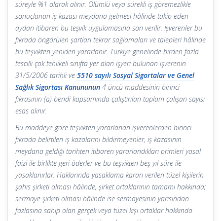
süreyle %1 olarak alınır. Ölümlü veya sürekli iş göremezlikle
sonuçlanan iş kazası meydana gelmesi hâlinde takip eden
aydan itibaren bu teşvik uygulamasına son verilir. İşverenler bu
fıkrada öngörülen şartları tekrar sağlamaları ve talepleri hâlinde
bu teşvikten yeniden yararlanır. Türkiye genelinde birden fazla
tescilli çok tehlikeli sınıfta yer alan işyeri bulunan işverenin
31/5/2006 tarihli ve
5510 sayılı Sosyal Sigortalar ve Genel
Sağlık Sigortası Kanununun
4 üncü maddesinin birinci
fıkrasının (a) bendi kapsamında çalıştırılan toplam çalışan sayısı
esas alınır.
Bu maddeye göre teşvikten yararlanan işverenlerden birinci
fıkrada belirtilen iş kazalarını bildirmeyenler, iş kazasının
meydana geldiği tarihten itibaren yararlandıkları primleri yasal
faizi ile birlikte geri öderler ve bu teşvikten beş yıl süre ile
yasaklanırlar. Haklarında yasaklama kararı verilen tüzel kişilerin
şahıs şirketi olması hâlinde, şirket ortaklarının tamamı hakkında;
sermaye şirketi olması hâlinde ise sermayesinin yarısından
fazlasına sahip olan gerçek veya tüzel kişi ortaklar hakkında