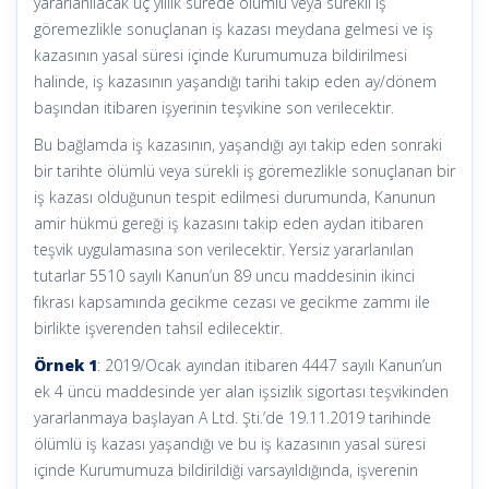
yararlanılacak üç yıllık sürede ölümlü veya sürekli iş
göremezlikle sonuçlanan iş kazası meydana gelmesi ve iş
kazasının yasal süresi içinde Kurumumuza bildirilmesi
halinde, iş kazasının yaşandığı tarihi takip eden ay/dönem
başından itibaren işyerinin teşvikine son verilecektir.
Bu bağlamda iş kazasının, yaşandığı ayı takip eden sonraki
bir tarihte ölümlü veya sürekli iş göremezlikle sonuçlanan bir
iş kazası olduğunun tespit edilmesi durumunda, Kanunun
amir hükmü gereği iş kazasını takip eden aydan itibaren
teşvik uygulamasına son verilecektir. Yersiz yararlanılan
tutarlar 5510 sayılı Kanun’un 89 uncu maddesinin ikinci
fıkrası kapsamında gecikme cezası ve gecikme zammı ile
birlikte işverenden tahsil edilecektir.
Örnek 1
: 2019/Ocak ayından itibaren 4447 sayılı Kanun’un
ek 4 üncü maddesinde yer alan işsizlik sigortası teşvikinden
yararlanmaya başlayan A Ltd. Şti.’de 19.11.2019 tarihinde
ölümlü iş kazası yaşandığı ve bu iş kazasının yasal süresi
içinde Kurumumuza bildirildiği varsayıldığında, işverenin