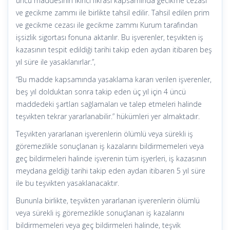
uncu maddesinin ikinci fıkrası kapsamında gecikme cezası
ve gecikme zammı ile birlikte tahsil edilir. Tahsil edilen prim
ve gecikme cezası ile gecikme zammı Kurum tarafından
işsizlik sigortası fonuna aktarılır. Bu işverenler, teşvikten iş
kazasının tespit edildiği tarihi takip eden aydan itibaren beş
yıl süre ile yasaklanırlar.”,
“Bu madde kapsamında yasaklama kararı verilen işverenler,
beş yıl dolduktan sonra takip eden üç yıl için 4 üncü
maddedeki şartları sağlamaları ve talep etmeleri halinde
teşvikten tekrar yararlanabilir.” hükümleri yer almaktadır.
Teşvikten yararlanan işverenlerin ölümlü veya sürekli iş
göremezlikle sonuçlanan iş kazalarını bildirmemeleri veya
geç bildirmeleri halinde işverenin tüm işyerleri, iş kazasının
meydana geldiği tarihi takip eden aydan itibaren 5 yıl süre
ile bu teşvikten yasaklanacaktır.
Bununla birlikte, teşvikten yararlanan işverenlerin ölümlü
veya sürekli iş göremezlikle sonuçlanan iş kazalarını
bildirmemeleri veya geç bildirmeleri halinde, teşvik