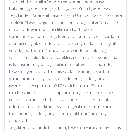
“Çok Tehlikeli Sınıfta Yer Alan ve Ondan Fazla Çalışanı
Bulunan İşyerlerinde İşsizlik Sigortası Primi İşveren Payı
Teşvikinden Yararlanılmasına İlişkin Usul ve Esaslar Hakkında
Tebliğ”in “Teşvik uygulamasının sona erdiği haller” başlıklı 10
uncu maddesinin beşinci fıkrasında; “Teşvikten
yararlandıktan sonra, teşvikten yararlanmaya esas şartların
arandığı üç yıllık sürede veya teşvikten yararlanılan üç yıllık
sürede, bu Tebliğin 4 üncü maddesinde belirtilen diğer
şartlar hariç ölümlü veya sürekli iş göremezlikle sonuçlanan
iş kazasının meydana geldiğinin tespit edilmesi halinde,
teşvikten yersiz yararlanılmış sayılacağından, teşvikten
yararlanılan tüm aylara ilişkin ödenen işsizlik sigortası
işveren hissesi primleri 5510 sayılı Kanunun 89 uncu
maddesinin ikinci fıkrası kapsamında gecikme cezası ve
gecikme zammı ile birlikte işverenden tahsil edilir. Tahsil
edilen prim ve gecikme cezası ile gecikme zammı Kurum
tarafından işsizlik sigortası fonuna aktarılır.” hükmü yer
almaktadır.
Teşvikten yararlandıktan sonra, teşvikten yararlanmaya esas