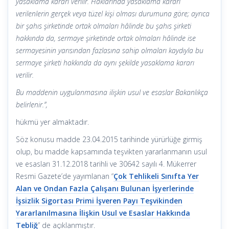
yasaklama kararı verilir. Haklarında yasaklama kararı
verilenlerin gerçek veya tüzel kişi olması durumuna göre; ayrıca
bir şahıs şirketinde ortak olmaları hâlinde bu şahıs şirketi
hakkında da, sermaye şirketinde ortak olmaları hâlinde ise
sermayesinin yarısından fazlasına sahip olmaları kaydıyla bu
sermaye şirketi hakkında da aynı şekilde yasaklama kararı
verilir.
Bu maddenin uygulanmasına ilişkin usul ve esaslar Bakanlıkça
belirlenir.”,
hükmü yer almaktadır.
Söz konusu madde 23.04.2015 tarihinde yürürlüğe girmiş
olup, bu madde kapsamında teşvikten yararlanmanın usul
ve esasları 31.12.2018 tarihli ve 30642 sayılı 4. Mükerrer
Resmi Gazete’de yayımlanan “
Çok Tehlikeli Sınıfta Yer
Alan ve Ondan Fazla Çalışanı Bulunan İşyerlerinde
İşsizlik Sigortası Primi İşveren Payı Teşvikinden
Yararlanılmasına İlişkin Usul ve Esaslar Hakkında
Tebliğ
” de açıklanmıştır.