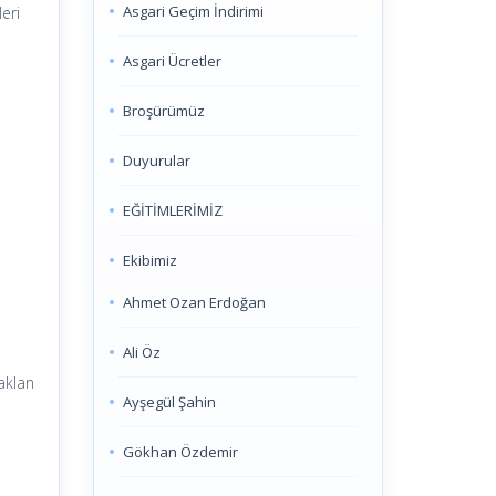
Asgari Geçim İndirimi
eri
Asgari Ücretler
Broşürümüz
Duyurular
EĞİTİMLERİMİZ
Ekibimiz
Ahmet Ozan Erdoğan
Ali Öz
naklan
Ayşegül Şahin
n
Gökhan Özdemir