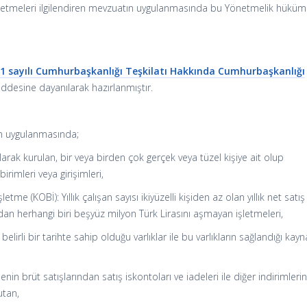
şletmeleri ilgilendiren mevzuatın uygulanmasında bu Yönetmelik hüküml
,
1 sayılı Cumhurbaşkanlığı Teşkilatı Hakkında Cumhurbaşkanlığı
desine dayanılarak hazırlanmıştır.
n uygulanmasında;
arak kurulan, bir veya birden çok gerçek veya tüzel kişiye ait olup
rimleri veya girişimleri,
tme (KOBİ): Yıllık çalışan sayısı ikiyüzelli kişiden az olan yıllık net satış
dan herhangi biri beşyüz milyon Türk Lirasını aşmayan işletmeleri,
 belirli bir tarihte sahip olduğu varlıklar ile bu varlıkların sağlandığı kay
tmenin brüt satışlarından satış iskontoları ve iadeleri ile diğer indirimleri
utan,