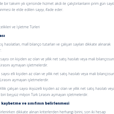
mede bir takvim yılı içerisinde hizmet akdi ile çalıştırılanların prim gün sayıl
mesi ile elde edilen sayıyı, ifade eder.
telikleri ve İşletme Türleri
ası
ş hasılatları, malî bilanço tutarları ve çalışan sayılan dikkate alınarak
:
n sayısı on kişiden az olan ve yıllık net satış hasılatı veya mali bilanços
Lirasını aşmayan işletmelerdir.
n sayısı elli kişiden az olan ve yıllık net satış hasılatı veya mali bilanços
 Lirasını aşmayan işletmelerdir.
llık çalışan sayısı ikiyüzelli kişiden az olan ve yıllık net satış hasılatı vey
biri beşyüz milyon Türk Lirasını aşmayan işletmelerdir.
, kaybetme ve sınıfının belirlenmesi
irlenirken dikkate alınan kriterlerden herhangi birini, son iki hesap