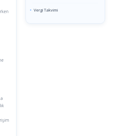
Vergi Takvimi
irken
ne
na
lık
irişim