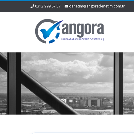
0312 999 87 57
denetim@angoradenetim.com.tr