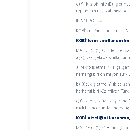
d) Yıllık iş birimi (YİB): İşlet
toplamının üçyüzaltmışa bölün
İKİNCİ BÖLÜM
KOBİ’lerin Sınıflandırılması, Ni
KOBİ’lerin sınıflandırılm
MADDE 5- (1) KOBİ’ler, net satı
aşağıdaki şekilde sınıflandırılır
a) Mikro işletme: Yıllık çalışa
herhangi biri on milyon Türk 
b) Küçük işletme: Yıllık çalışa
herhangi biri yüz milyon Türk
c) Orta büyüklükteki işletme: Yı
mali bilançosundan herhangi 
KOBİ niteliğini kazanma
MADDE 6- (1) KOBİ niteliği bel