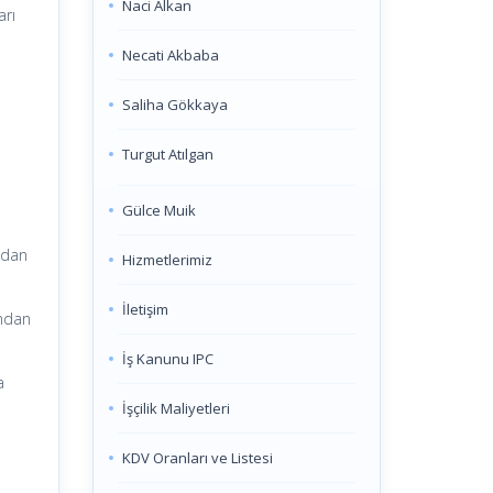
Naci Alkan
arı
Necati Akbaba
Saliha Gökkaya
Turgut Atılgan
Gülce Muik
undan
Hizmetlerimiz
İletişim
undan
İş Kanunu IPC
a
İşçilik Maliyetleri
KDV Oranları ve Listesi