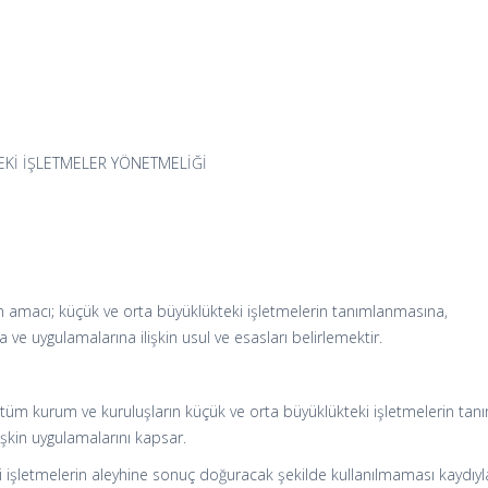
Kİ İŞLETMELER YÖNETMELİĞİ
 amacı; küçük ve orta büyüklükteki işletmelerin tanımlanmasına,
ına ve uygulamalarına ilişkin usul ve esasları belirlemektir.
tüm kurum ve kuruluşların küçük ve orta büyüklükteki işletmelerin tan
ilişkin uygulamalarını kapsar.
i işletmelerin aleyhine sonuç doğuracak şekilde kullanılmaması kaydıyl