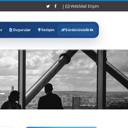
|
WebMail Erişim
er
Duyurular
İletişim
Sürdürülebilirlik