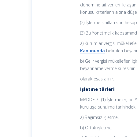
dönemine ait verileri ile aşan
konusu kriterlerin altına düşe
(2) İşletme sınıflan son hesap 
(3) Bu Yönetmelik kapsamında i
a) Kurumlar vergisi mükellefle
Kanununda
belirtilen beya
b) Gelir vergisi mükellefleri i
beyanname verme süresinin 
olarak esas alınır.
İşletme türleri
MADDE 7- (1) İşletmeler, bu Y
kuruluşa sunulma tarihindeki d
a) Bağımsız işletme,
b) Ortak işletme,