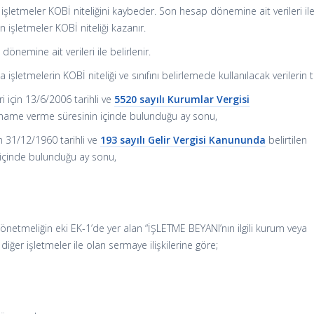
 işletmeler KOBİ niteliğini kaybeder. Son hesap dönemine ait verileri il
n işletmeler KOBİ niteliği kazanır.
dönemine ait verileri ile belirlenir.
şletmelerin KOBİ niteliği ve sınıfını belirlemede kullanılacak verilerin ta
ri için 13/6/2006 tarihli ve
5520 sayılı Kurumlar Vergisi
nname verme süresinin içinde bulunduğu ay sonu,
çin 31/12/1960 tarihli ve
193 sayılı Gelir Vergisi Kanununda
belirtilen
içinde bulunduğu ay sonu,
önetmeliğin eki EK-1’de yer alan “İŞLETME BEYANI’nın ilgili kurum veya
iğer işletmeler ile olan sermaye ilişkilerine göre;