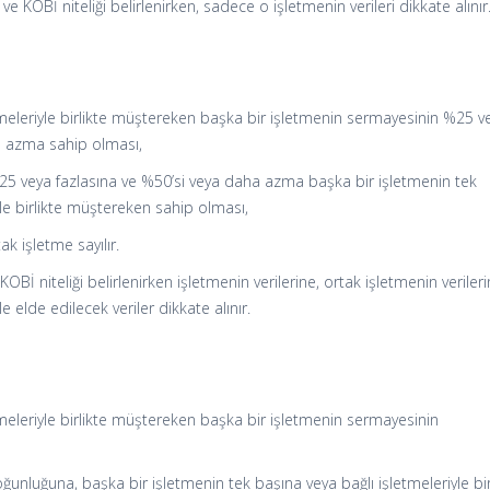
ı ve KOBİ niteliği belirlenirken, sadece o işletmenin verileri dikkate alınır
tmeleriyle birlikte müştereken başka bir işletmenin sermayesinin %25 v
a azma sahip olması,
25 veya fazlasına ve %50’si veya daha azma başka bir işletmenin tek
yle birlikte müştereken sahip olması,
k işletme sayılır.
 KOBİ niteliği belirlenirken işletmenin verilerine, ortak işletmenin verileri
e elde edilecek veriler dikkate alınır.
tmeleriyle birlikte müştereken başka bir işletmenin sermayesinin
ğunluğuna, başka bir işletmenin tek başına veya bağlı işletmeleriyle bir