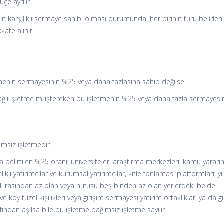
çe ayrılır.
in karşılıklı sermaye sahibi olması durumunda, her birinin türü belirlen
ate alınır.
tmenin sermayesinin %25 veya daha fazlasına sahip değilse,
bağlı işletme müştereken bu işletmenin %25 veya daha fazla sermayesi
ğımsız işletmedir.
ada belirtilen %25 oranı; üniversiteler, araştırma merkezleri, kamu yararı
likli yatırımcılar ve kurumsal yatırımcılar, kitle fonlaması platformları, yıl
 Lirasından az olan veya nüfusu beş binden az olan yerlerdeki belde
ve köy tüzel kişilikleri veya girişim sermayesi yatırım ortaklıkları ya da g
fından aşılsa bile bu işletme bağımsız işletme sayılır.