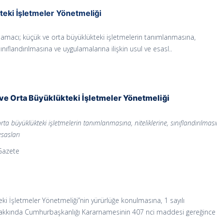
eki İşletmeler Yönetmeliği
amacı; küçük ve orta büyüklükteki işletmelerin tanımlanmasına,
 sınıflandırılmasına ve uygulamalarına ilişkin usul ve esasl..
ve Orta Büyüklükteki İşletmeler Yönetmeliği
ta büyüklükteki işletmelerin tanımlanmasına, niteliklerine, sınıflandırılmas
esasları
 Gazete
eki İşletmeler Yönetmeliği”nin yürürlüğe konulmasına, 1 sayılı
Hakkında Cumhurbaşkanlığı Kararnamesinin 407 nci maddesi gereğince