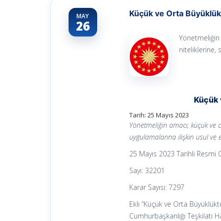
Küçük ve Orta Büyüklükt
MAY
26
Yönetmeliğin 
niteliklerine,
Küçük 
Tarih: 25 Mayıs 2023
Yönetmeliğin amacı; küçük ve or
uygulamalarına ilişkin usul ve 
25 Mayıs 2023 Tarihli Resmi
Sayı: 32201
Karar Sayısı: 7297
Ekli “Küçük ve Orta Büyüklükt
Cumhurbaşkanlığı Teşkilatı 