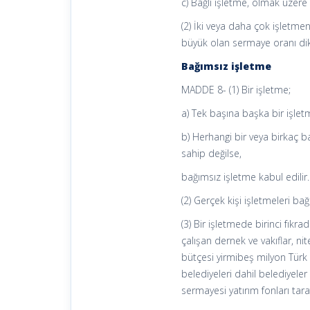
c) Bağlı işletme, olmak üzere ü
(2) İki veya daha çok işletmen
büyük olan sermaye oranı dikk
Bağımsız işletme
MADDE 8- (1) Bir işletme;
a) Tek başına başka bir işle
b) Herhangi bir veya birkaç 
sahip değilse,
bağımsız işletme kabul edilir.
(2) Gerçek kişi işletmeleri ba
(3) Bir işletmede birinci fıkr
çalışan dernek ve vakıflar, nite
bütçesi yirmibeş milyon Türk
belediyeleri dahil belediyeler 
sermayesi yatırım fonları tara