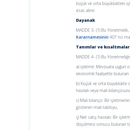
küçük ve orta büyüklükteki i
esas alınır.
Dayanak
MADDE 3- (1) Bu Yönetmelik
Kararnamesinin
407 nci mad
Tanımlar ve kısaltmalar
MADDE 4- (1) Bu Yönetmeliği
a) işletme: Mevzuata uygun ol
ekonomik faaliyette bulunan bi
b) Küçük ve orta büyüklükte işle
hasılatı veya mali bilançosun
c) Mali bilanço: Bir işletmenin
gösteren mali tabloyu,
ç) Net satış hasılatı: Bir işle
düşülmesi sonucu bulunan t