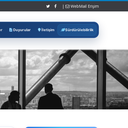
|
WebMail Erişim
er
Duyurular
İletişim
Sürdürülebilirlik