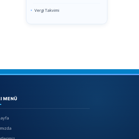
Vergi Takvimi
LI MENÜ
Sayfa
ımızda
tlerimiz