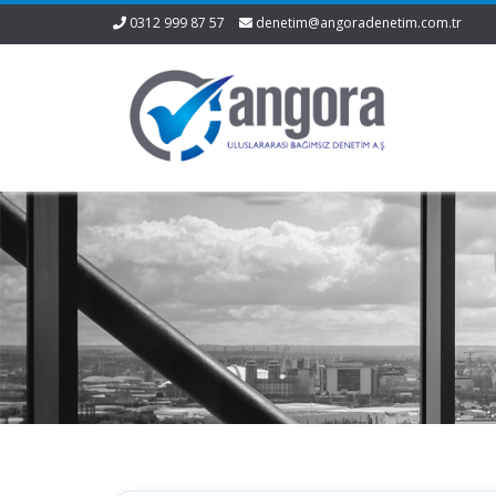
0312 999 87 57
denetim@angoradenetim.com.tr