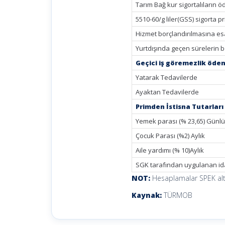
Tarım Bağ kur sigortalıların ö
5510-60/g liler(GSS) sigorta pr
Hizmet borçlandırılmasına es
Yurtdışında geçen sürelerin b
Geçici iş göremezlik öden
Yatarak Tedavilerde
Ayaktan Tedavilerde
Primden İstisna Tutarları
Yemek parası (% 23,65) Günl
Çocuk Parası (%2) Aylık
Aile yardımı (% 10)Aylık
SGK tarafından uygulanan ida
NOT:
Hesaplamalar SPEK alt s
Kaynak:
TÜRMOB