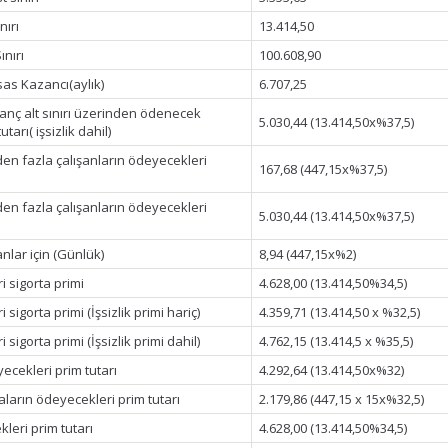
nırı
13.414,50
ınırı
100.608,90
sas Kazancı(aylık)
6.707,25
zanç alt sınırı üzerinden ödenecek
5.030,44 (13.414,50x%37,5)
tarı( işsizlik dahil)
en fazla çalışanların ödeyecekleri
167,68 (447,15x%37,5)
en fazla çalışanların ödeyecekleri
5.030,44 (13.414,50x%37,5)
nlar için (Günlük)
8,94 (447,15x%2)
i sigorta primi
4.628,00 (13.414,50%34,5)
 sigorta primi (İşsizlik primi hariç)
4.359,71 (13.414,50 x %32,5)
 sigorta primi (İşsizlik primi dahil)
4.762,15 (13.414,5 x %35,5)
yecekleri prim tutarı
4.292,64 (13.414,50x%32)
aların ödeyecekleri prim tutarı
2.179,86 (447,15 x 15x%32,5)
kleri prim tutarı
4.628,00 (13.414,50%34,5)