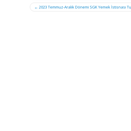
Post
←
2023 Temmuz-Aralık Dönemi SGK Yemek İstisnası Tu
navigation