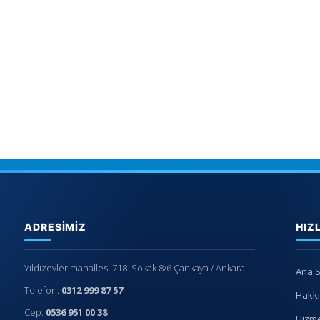
ADRESIMIZ
HIZ
Yıldızevler mahallesi 718. Sokak 8/6 Çankaya / Ankara
Ana 
Telefon:
0312 999 87 57
Hakk
Cep:
0536 951 00 38
Hizme