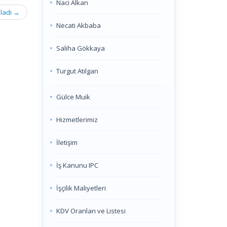
Naci Alkan
nladı
→
Necati Akbaba
Saliha Gökkaya
Turgut Atılgan
Gülce Muik
Hizmetlerimiz
İletişim
İş Kanunu IPC
İşçilik Maliyetleri
KDV Oranları ve Listesi