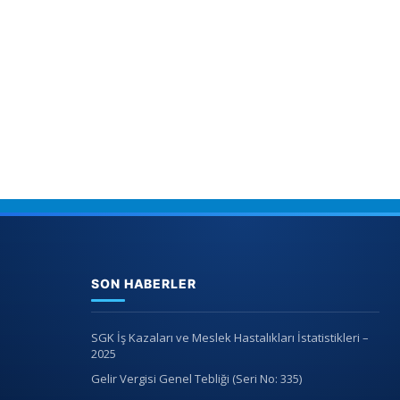
SON HABERLER
SGK İş Kazaları ve Meslek Hastalıkları İstatistikleri –
2025
Gelir Vergisi Genel Tebliği (Seri No: 335)