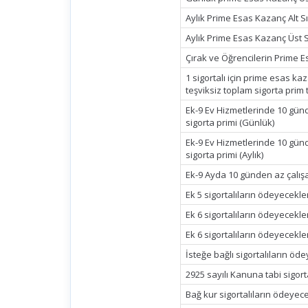
Aylık Prime Esas Kazanç Alt Sı
Aylık Prime Esas Kazanç Üst S
Çırak ve Öğrencilerin Prime E
1 sigortalı için prime esas ka
teşviksiz toplam sigorta prim tu
Ek-9 Ev Hizmetlerinde 10 günd
sigorta primi (Günlük)
Ek-9 Ev Hizmetlerinde 10 günd
sigorta primi (Aylık)
Ek-9 Ayda 10 günden az çalışa
Ek 5 sigortalıların ödeyecekler
Ek 6 sigortalıların ödeyecekleri
Ek 6 sigortalıların ödeyecekleri
İsteğe bağlı sigortalıların öde
2925 sayılı Kanuna tabi sigort
Bağ kur sigortalıların ödeyece