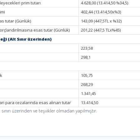
deyecekleri prim tutarı
4.628,00 (13.414,50 %34,5)
imi
402,44 (13.414,50x%3)
as tutar (Günlük)
143,09 (447,5TL x %32)
orçlandırılmasına esas tutar (Günlük)
201,22 (447,5 TLx%45)
eği (Alt Sınır üzerinden)
223,58
298,1
ük
105,75
268,29
1.341,45
ri para cezalarında esas alınan tutar
13.414,50
ınırı üzerinden ve teşvikler olmadan yapılmıştır.