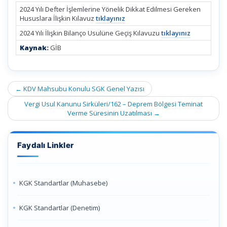
2024 Yılı Defter İşlemlerine Yönelik Dikkat Edilmesi Gereken
Hususlara İlişkin Kılavuz
tıklayınız
2024 Yılı İlişkin Bilanço Usulüne Geçiş Kılavuzu
tıklayınız
Kaynak:
GİB
Post
←
KDV Mahsubu Konulu SGK Genel Yazısı
navigation
Vergi Usul Kanunu Sirküleri/162 – Deprem Bölgesi Teminat
Verme Süresinin Uzatılması
→
Faydalı Linkler
KGK Standartlar (Muhasebe)
KGK Standartlar (Denetim)