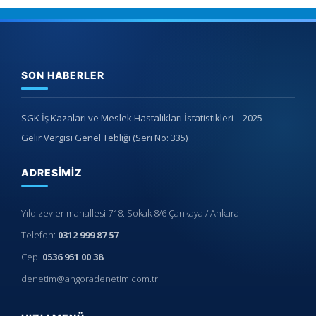
SON HABERLER
SGK İş Kazaları ve Meslek Hastalıkları İstatistikleri – 2025
Gelir Vergisi Genel Tebliği (Seri No: 335)
ADRESIMIZ
Yıldızevler mahallesi 718. Sokak 8/6 Çankaya / Ankara
Telefon:
0312 999 87 57
Cep:
0536 951 00 38
denetim@angoradenetim.com.tr