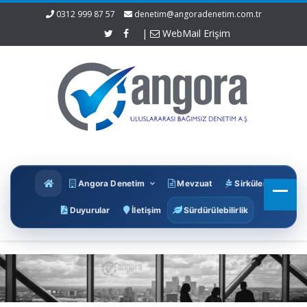
0312 999 87 57
denetim@angoradenetim.com.tr
|
WebMail Erişim
Angora Denetim
Mevzuat
Sirküler
Duyurular
İletişim
Sürdürülebilirlik