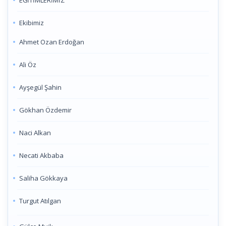
EĞİTİMLERİMİZ
Ekibimiz
Ahmet Ozan Erdoğan
Ali Öz
Ayşegül Şahin
Gökhan Özdemir
Naci Alkan
Necati Akbaba
Saliha Gökkaya
Turgut Atılgan