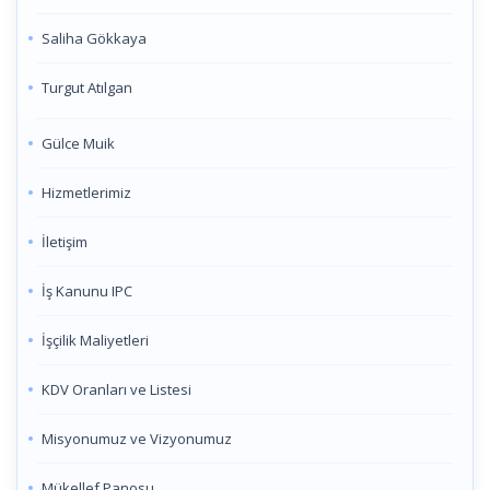
Saliha Gökkaya
Turgut Atılgan
Gülce Muik
Hizmetlerimiz
İletişim
İş Kanunu IPC
İşçilik Maliyetleri
KDV Oranları ve Listesi
Misyonumuz ve Vizyonumuz
Mükellef Panosu