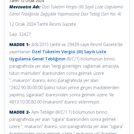
Tarih: 12 Ocak 2024
Mevzuatın Adı:
Özel Tüketim Vergisi (III) Sayılı Liste Uygulama
Genel Tebliğinde Değişiklik Yapılmasına Dair Tebliğ (Seri No: 4)
12 Ocak 2024 Tarihli Resmi Gazete
Sayı: 32427
MADDE 1-
8/8/2015 tarihli ve 29439 sayılı Resmî Gazete’de
yayımlanan
Özel Tüketim Vergisi (III) Sayılı Liste
Uygulama Genel Tebliğinin
(III/C/1) bölümünün birinci
paragrafında yer alan “vergi güvenliğini sağlamak amacıyla
tütün mamulleri” ibaresinden sonra gelmek üzere
“, makaron” ibaresi, ikinci paragrafında yer alan
“2402.90.00.00.00 (yalnız tütün yerine geçen maddelerden
yapılmış sigaralar)” ibaresinden sonra gelmek üzere “ile
4813.10.00.80.00 (makaron)” ibaresi eklenmiştir.
MADDE 2-
Aynı Tebliğin (III/C/1.1) bölümünün birinci
paragrafında yer alan “sigara” ibaresinden sonra gelmek
üzere “, makaron” ibaresi, son paragrafında yer alan “sigara”
ibarelerinden önce gelmek üzere “ makaron ve” ibareleri