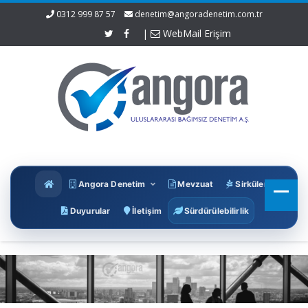
0312 999 87 57
denetim@angoradenetim.com.tr
|
WebMail Erişim
Angora Denetim
Mevzuat
Sirküler
Duyurular
İletişim
Sürdürülebilirlik