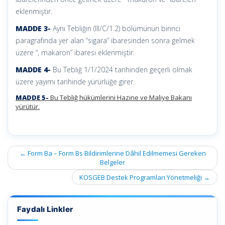
eklenmiştir.
MADDE 3-
Aynı Tebliğin (III/C/1.2) bölümünün birinci
paragrafında yer alan “sigara” ibaresinden sonra gelmek
üzere “, makaron” ibaresi eklenmiştir.
MADDE 4-
Bu Tebliğ 1/1/2024 tarihinden geçerli olmak
üzere yayımı tarihinde yürürlüğe girer.
MADDE 5-
Bu Tebliğ hükümlerini Hazine ve Maliye Bakanı
yürütür.
Post
←
Form Ba – Form Bs Bildirimlerine Dâhil Edilmemesi Gereken
navigation
Belgeler
KOSGEB Destek Programları Yönetmeliği
→
Faydalı Linkler