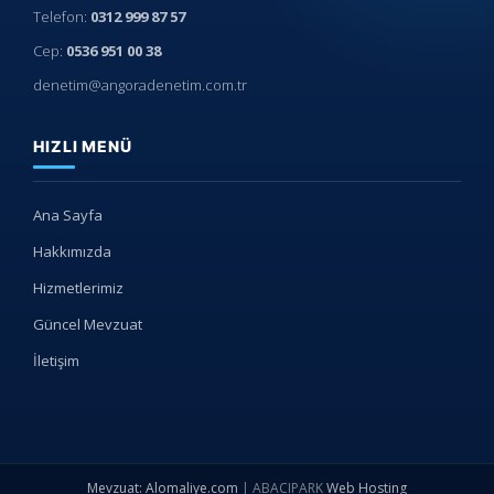
Telefon:
0312 999 87 57
Cep:
0536 951 00 38
denetim@angoradenetim.com.tr
HIZLI MENÜ
Ana Sayfa
Hakkımızda
Hizmetlerimiz
Güncel Mevzuat
İletişim
Mevzuat: Alomaliye.com
|
ABACIPARK
Web Hosting