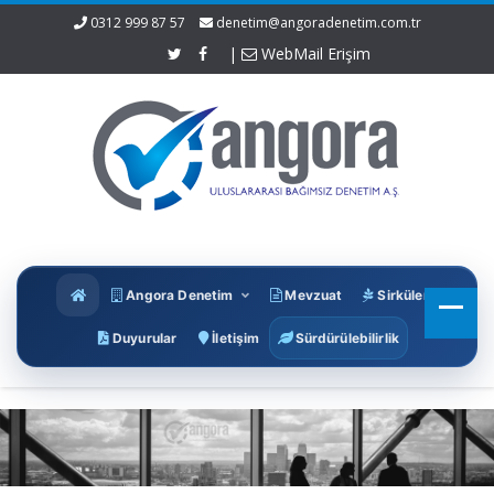
0312 999 87 57
denetim@angoradenetim.com.tr
|
WebMail Erişim
Angora Denetim
Mevzuat
Sirküler
Duyurular
İletişim
Sürdürülebilirlik