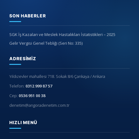
SON HABERLER
SGK İş Kazaları ve Meslek Hastalıkları İstatistikleri – 2025
Gelir Vergisi Genel Tebliği (Seri No: 335)
ADRESIMIZ
Yıldızevler mahallesi 718. Sokak 8/6 Çankaya / Ankara
Telefon:
0312 999 87 57
Cep:
0536 951 00 38
denetim@angoradenetim.com.tr
HIZLI MENÜ