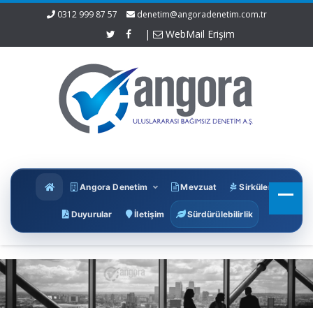
0312 999 87 57
denetim@angoradenetim.com.tr
|
WebMail Erişim
Angora Denetim
Mevzuat
Sirküler
Duyurular
İletişim
Sürdürülebilirlik