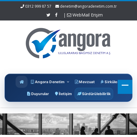
0312 999 87 57
denetim@angoradenetim.com.tr
|
WebMail Erişim
Angora Denetim
Mevzuat
Sirküler
Duyurular
İletişim
Sürdürülebilirlik