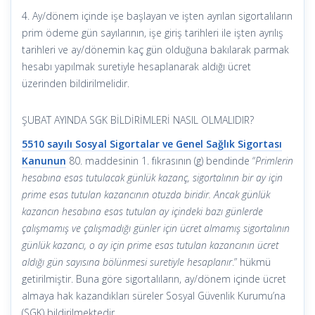
4. Ay/dönem içinde işe başlayan ve işten ayrılan sigortalıların
prim ödeme gün sayılarının, işe giriş tarihleri ile işten ayrılış
tarihleri ve ay/dönemin kaç gün olduğuna bakılarak parmak
hesabı yapılmak suretiyle hesaplanarak aldığı ücret
üzerinden bildirilmelidir.
ŞUBAT AYINDA SGK BİLDİRİMLERİ NASIL OLMALIDIR?
5510 sayılı Sosyal Sigortalar ve Genel Sağlık Sigortası
Kanunun
80. maddesinin 1. fıkrasının (g) bendinde “
Primlerin
hesabına esas tutulacak günlük kazanç, sigortalının bir ay için
prime esas tutulan kazancının otuzda biridir. Ancak günlük
kazancın hesabına esas tutulan ay içindeki bazı günlerde
çalışmamış ve çalışmadığı günler için ücret almamış sigortalının
günlük kazancı, o ay için prime esas tutulan kazancının ücret
aldığı gün sayısına bölünmesi suretiyle hesaplanır
.” hükmü
getirilmiştir. Buna göre sigortalıların, ay/dönem içinde ücret
almaya hak kazandıkları süreler Sosyal Güvenlik Kurumu’na
(SGK) bildirilmektedir.