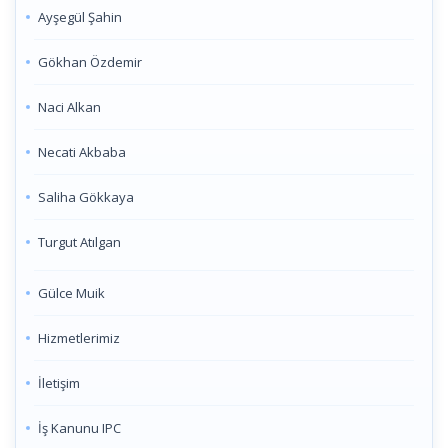
Ayşegül Şahin
Gökhan Özdemir
Naci Alkan
Necati Akbaba
Saliha Gökkaya
Turgut Atılgan
Gülce Muik
Hizmetlerimiz
İletişim
İş Kanunu IPC