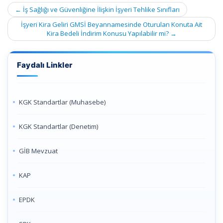
Post
←
İş Sağlığı ve Güvenliğine İlişkin İşyeri Tehlike Sınıfları
navigation
İşyeri Kira Geliri GMSİ Beyannamesinde Oturulan Konuta Ait
Kira Bedeli İndirim Konusu Yapılabilir mi?
→
Faydalı Linkler
KGK Standartlar (Muhasebe)
KGK Standartlar (Denetim)
GİB Mevzuat
KAP
EPDK