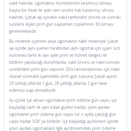
nakli halinde, sigortalının hizmetlerinin kesintisiz olması,
başka bir ifade ile aylık tam ücrete hak kazanmış olması
halinde, Şubat ayı içindeki nakil tarihinden önceki ve sonraki
sürelere ilişkin prim gün sayılarının toplamının 30 olması
gerekmektedir.
Bu nedenle işyerinin veya sigortalının nakli nedeniyle Şubat
ayı içinde aynı işveren tarafından aynı sigortalı için işyeri sicil
numarası farklı iki ayrı aylık prim ve hizmet belgesi ile
bildirim yapılacağı durumlarda, nakil öncesi ve nakil sonrası
sürelerdeki prim gün sayısının 30’a tamamlanması için nakil
olunan (sonraki) işyerindeki prim gün sayısına Şubat ayının
29 çektiği yıllarda 1 gün, 28 çektiği yıllarda 2 gün ilave
edilmesi icap etmektedir.
Ay içinde işe alınan sigortalının prim ödeme gün sayısı, işe
başladığı tarih ile ayın kalan günleri kadar, işten ayrılan
sigortalının prim ödeme gün sayısı ise o ayda çalıştığı gün
sayısı kadar SGK’ ya bildirilir. İşe başladığı ay/dönem içinde
işten ayrılan sigortalıların ilgili ay/dönemdeki prim ödeme