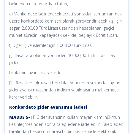
belirlenen ücretin üç katı tutarı,
e) Mahkemece belirlenecek ücreti sonradan tamamlanmak
üzere konkordato komiseri olarak görevlendirilecek kişi için
asgari 2.000,00 Türk Lirası üzerinden hesaplanan, geçici
mühlet süresini kapsayacak şekilde, beş aylık ücret tutarı,
f) Diğer iş ve işlemler için 1.000,00 Türk Lirası,
g) İflasa tabi olanlar yönünden 40.000,00 Türk Lirası iflas
gideri,
toplamını avans olarak öder.
(2) İflasa tabi olmayan borçlular yönünden yukarıda sayılan
gider avansı miktarından indirim yapılmasına mahkemece
karar verilebilir.
Konkordato gider avansının iadesi
MADDE 5-
(1) Gider avansının kullanılmayan kısmı hükmün
kesinleşmesinden sonra talep edene iade edilir. Talep eden
tarafından hesap numarası bildirilmiş ise iade elektronik