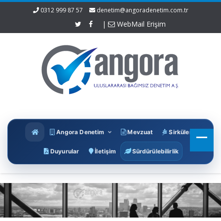
0312 999 87 57
denetim@angoradenetim.com.tr
|
WebMail Erişim
Angora Denetim
Mevzuat
Sirküler
Duyurular
İletişim
Sürdürülebilirlik