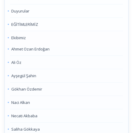
Duyurular
EĞİTİMLERİMİZ
Ekibimiz
Ahmet Ozan Erdoğan
Ali Öz
Ayşegül Şahin
Gökhan Özdemir
Naci Alkan
Necati Akbaba
Saliha Gökkaya