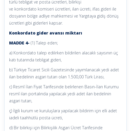
türlü tebligat ve posta ücretleri, bilirkişi
ve konkordato komiseri ücretleri, ilan ücreti, iflas gideri ile
dosyanın bölge adliye mahkemesi ve Yargıtaya gidiş dönüş
ücretleri gibi giderleri kapsar.
Konkordato gider avansı miktarı
MADDE 4-
(1) Talep eden;
a) Konkordato talep edilirken bildirilen alacaklı sayısının üç
katı tutarında tebligat gideri,
b) Türkiye Ticaret Sicili Gazetesinde yayımlanacak yedi adet
ilan bedelinin asgari tutarı olan 1.500,00 Türk Lirası,
c) Resmî İlan Fiyat Tarifesinde belirlenen Basın-İlan Kurumu
resmî ilan portalında yapılacak yedi adet ilan bedelinin
asgari tutarı,
ç) İlgili kurum ve kuruluşlara yapılacak bildirim için elli adet
iadeli taahhütlü posta ücreti,
d) Bir bilirkişi için Bilirkişilik Asgari Ücret Tarifesinde