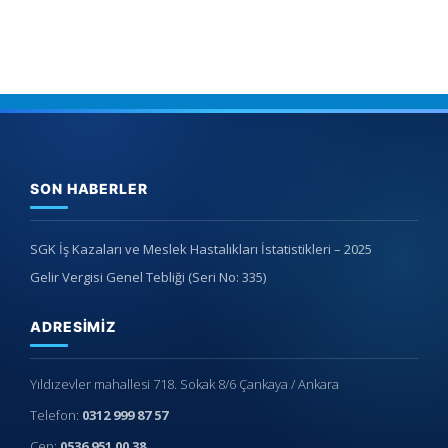
SON HABERLER
SGK İş Kazaları ve Meslek Hastalıkları İstatistikleri – 2025
Gelir Vergisi Genel Tebliği (Seri No: 335)
ADRESIMIZ
Yıldızevler mahallesi 718. Sokak 8/6 Çankaya / Ankara
Telefon:
0312 999 87 57
Cep:
0536 951 00 38