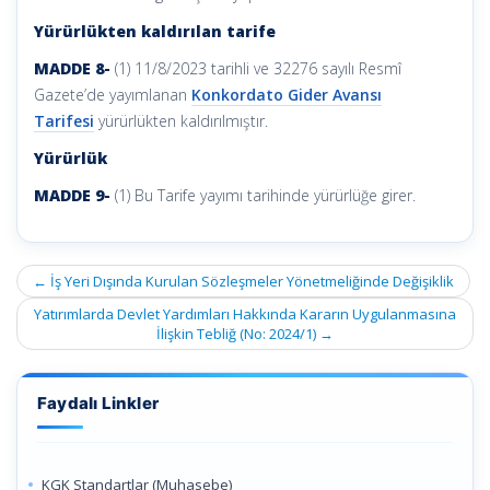
Yürürlükten kaldırılan tarife
MADDE 8-
(1) 11/8/2023 tarihli ve 32276 sayılı Resmî
Gazete’de yayımlanan
Konkordato Gider Avansı
Tarifesi
yürürlükten kaldırılmıştır.
Yürürlük
MADDE 9-
(1) Bu Tarife yayımı tarihinde yürürlüğe girer.
Post
←
İş Yeri Dışında Kurulan Sözleşmeler Yönetmeliğinde Değişiklik
navigation
Yatırımlarda Devlet Yardımları Hakkında Kararın Uygulanmasına
İlişkin Tebliğ (No: 2024/1)
→
Faydalı Linkler
KGK Standartlar (Muhasebe)