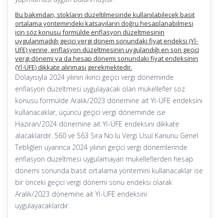
Bu bakımdan, stokların düzeltilmesinde kullanılabilecek basit
ortalama yöntemindeki katsayıların doğru hesaplanabilmesi
için söz konusu formülde enflasyon düzeltmesinin
uygulanmadığı geçici vergi dönem sonundaki fiyat endeksi (Yİ-
ÜFE) yerine, enflasyon düzeltmesinin uygulandığı en son geçici
vergi dönemi ya da hesap dönemi sonundaki fiyat endeksinin
(Yİ-ÜFE) dikkate alınması gerekmektedir.
Dolayısıyla 2024 yılının ikinci geçici vergi döneminde
enflasyon düzeltmesi uygulayacak olan mükellefler söz
konusu formülde Aralık/2023 dönemine ait Yİ-ÜFE endeksini
kullanacaklar, üçüncü geçici vergi döneminde ise
Haziran/2024 dönemine ait Yİ-ÜFE endeksini dikkate
alacaklardır. 560 ve 563 Sıra No.lu Vergi Usul Kanunu Genel
Tebliğleri uyarınca 2024 yılının geçici vergi dönemlerinde
enflasyon düzeltmesi uygulamayan mükelleflerden hesap
dönemi sonunda basit ortalama yöntemini kullanacaklar ise
bir önceki geçici vergi dönemi sonu endeksi olarak
Aralık/2023 dönemine ait Yİ-ÜFE endeksini
uygulayacaklardır.