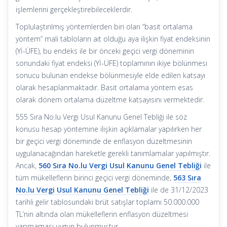
işlemlerini gerçekleştirebileceklerdir.
Toplulaştırılmış yöntemlerden biri olan “basit ortalama
yöntem” mali tabloların ait olduğu aya ilişkin fiyat endeksinin
(Yİ-ÜFE), bu endeks ile bir önceki geçici vergi döneminin
sonundaki fiyat endeksi (Yİ-ÜFE) toplamının ikiye bölünmesi
sonucu bulunan endekse bölünmesiyle elde edilen katsayı
olarak hesaplanmaktadır. Basit ortalama yöntem esas
olarak dönem ortalama düzeltme katsayısını vermektedir.
555 Sıra No.lu Vergi Usul Kanunu Genel Tebliği ile söz
konusu hesap yöntemine ilişkin açıklamalar yapılırken her
bir geçici vergi döneminde de enflasyon düzeltmesinin
uygulanacağından hareketle gerekli tanımlamalar yapılmıştır.
Ancak,
560 Sıra No.lu Vergi Usul Kanunu Genel Tebliği
ile
tüm mükelleflerin birinci geçici vergi döneminde,
563 Sıra
No.lu Vergi Usul Kanunu Genel Tebliği
ile de 31/12/2023
tarihli gelir tablosundaki brüt satışlar toplamı 50.000.000
TL’nin altında olan mükelleflerin enflasyon düzeltmesi
yapmaması uygun bulunmuştur.