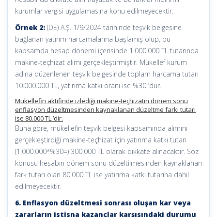
kurumlar vergisi uygulamasına konu edilmeyecektir.
Örnek 2:
(DE) A.Ş. 1/9/2024 tarihinde teşvik belgesine
bağlanan yatırım harcamalarına başlamış olup, bu
kapsamda hesap dönemi içerisinde 1.000.000 TL tutarında
makine-teçhizat alımı gerçekleştirmiştir. Mükellef kurum
adına düzenlenen teşvik belgesinde toplam harcama tutarı
10.000.000 TL, yatırıma katkı oranı ise %30 ’dur.
Mükellefin aktifinde izlediği makine-teçhizatın dönem sonu
enflasyon düzeltmesinden kaynaklanan düzeltme farkı tutarı
ise 80.000 TL ’dir.
Buna göre, mükellefin teşvik belgesi kapsamında alımını
gerçekleştirdiği makine-teçhizat için yatırıma katkı tutarı
(1.000.000*%30=) 300.000 TL olarak dikkate alınacaktır. Söz
konusu hesabın dönem sonu düzeltilmesinden kaynaklanan
fark tutarı olan 80.000 TL ise yatırıma katkı tutarına dahil
edilmeyecektir.
6. Enflasyon düzeltmesi sonrası oluşan kar veya
zararların istisna kazançlar karşısındaki durumu