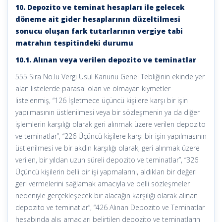
10. Depozito ve teminat hesapları ile gelecek
döneme ait gider hesaplarının düzeltilmesi
sonucu oluşan fark tutarlarının vergiye tabi
matrahın tespitindeki durumu
10.1. Alınan veya verilen depozito ve teminatlar
555 Sıra No.lu Vergi Usul Kanunu Genel Tebliğinin ekinde yer
alan listelerde parasal olan ve olmayan kıymetler
listelenmiş, “126 İşletmece üçüncü kişilere karşı bir işin
yapılmasının üstlenilmesi veya bir sözleşmenin ya da diğer
işlemlerin karşılığı olarak geri alınmak üzere verilen depozito
ve teminatlar”, “226 Üçüncü kişilere karşı bir işin yapılmasının
üstlenilmesi ve bir akdin karşılığı olarak, geri alınmak üzere
verilen, bir yıldan uzun süreli depozito ve teminatlar”, “326
Üçüncü kişilerin belli bir işi yapmalarını, aldıkları bir değeri
geri vermelerini sağlamak amacıyla ve belli sözleşmeler
nedeniyle gerçekleşecek bir alacağın karşılığı olarak alınan
depozito ve teminatlar”, “426 Alınan Depozito ve Teminatlar
hesabında alış amaçları belirtilen depozito ve teminatların