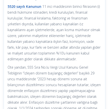
5520 sayılı Kanunun
11 inci maddesinin birinci fıkrasının (i)
bendi hükmüne istinaden; kredi kuruluşları, finansal
kuruluşlar, finansal kiralama, faktoring ve finansman
şirketleri dışında, kullanılan yabancı kaynakları öz
kaynaklarını aşan işletmelerde, aşan kısma münhasır olmak
üzere, yatırımın maliyetine eklenenler hariç, işletmede
kullanılan yabancı kaynaklara ilişkin faiz, komisyon, vade
farkı, kâr payı, kur farkı ve benzeri adlar altında yapılan gider
ve maliyet unsurları toplamının %10’u kanunen kabul
edilmeyen gider olarak dikkate alınmaktadır.
Öte yandan, 555 Sıra No.lu Vergi Usul Kanunu Genel
Tebliğinin “İzleyen dönem başlangıç değerleri” başlıklı 29
uncu maddesinde “2023 hesap dönemi sonuna ait
bilançonun düzeltilmesi sonucu hesaplanan tutarlar, izleyen
dönemde enflasyon düzeltmesi yapılıp yapılmayacağına
bakılmaksızın, izleyen dönemin başlangıç değerleri olarak
dikkate alınır. Enflasyon düzeltme şartlarının varlığına bağlı
olarak, 1/1/2024 tarihinden sonraki döneme ait düzeltme