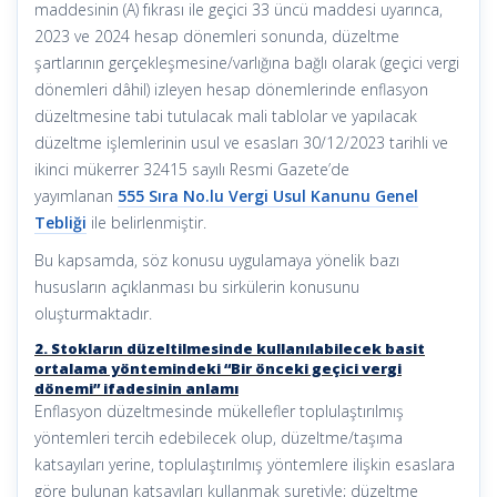
maddesinin (A) fıkrası ile geçici 33 üncü maddesi uyarınca,
2023 ve 2024 hesap dönemleri sonunda, düzeltme
şartlarının gerçekleşmesine/varlığına bağlı olarak (geçici vergi
dönemleri dâhil) izleyen hesap dönemlerinde enflasyon
düzeltmesine tabi tutulacak mali tablolar ve yapılacak
düzeltme işlemlerinin usul ve esasları 30/12/2023 tarihli ve
ikinci mükerrer 32415 sayılı Resmi Gazete’de
yayımlanan
555 Sıra No.lu Vergi Usul Kanunu Genel
Tebliği
ile belirlenmiştir.
Bu kapsamda, söz konusu uygulamaya yönelik bazı
hususların açıklanması bu sirkülerin konusunu
oluşturmaktadır.
2. Stokların düzeltilmesinde kullanılabilecek basit
ortalama yöntemindeki “Bir önceki geçici vergi
dönemi” ifadesinin anlamı
Enflasyon düzeltmesinde mükellefler toplulaştırılmış
yöntemleri tercih edebilecek olup, düzeltme/taşıma
katsayıları yerine, toplulaştırılmış yöntemlere ilişkin esaslara
göre bulunan katsayıları kullanmak suretiyle; düzeltme