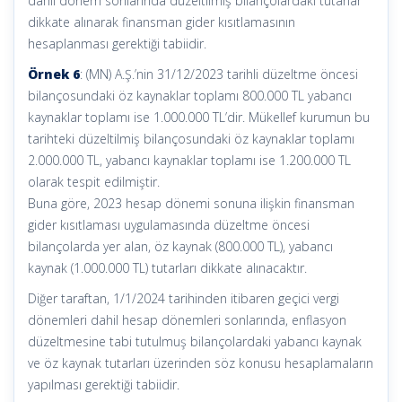
dahil dönem sonlarında düzeltilmiş bilançolardaki tutarlar
dikkate alınarak finansman gider kısıtlamasının
hesaplanması gerektiği tabiidir.
Örnek 6
: (MN) A.Ş.’nin 31/12/2023 tarihli düzeltme öncesi
bilançosundaki öz kaynaklar toplamı 800.000 TL yabancı
kaynaklar toplamı ise 1.000.000 TL’dir. Mükellef kurumun bu
tarihteki düzeltilmiş bilançosundaki öz kaynaklar toplamı
2.000.000 TL, yabancı kaynaklar toplamı ise 1.200.000 TL
olarak tespit edilmiştir.
Buna göre, 2023 hesap dönemi sonuna ilişkin finansman
gider kısıtlaması uygulamasında düzeltme öncesi
bilançolarda yer alan, öz kaynak (800.000 TL), yabancı
kaynak (1.000.000 TL) tutarları dikkate alınacaktır.
Diğer taraftan, 1/1/2024 tarihinden itibaren geçici vergi
dönemleri dahil hesap dönemleri sonlarında, enflasyon
düzeltmesine tabi tutulmuş bilançolardaki yabancı kaynak
ve öz kaynak tutarları üzerinden söz konusu hesaplamaların
yapılması gerektiği tabiidir.