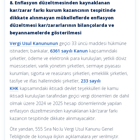
8. Enflasyon düzeltmesinden kaynaklanan
kar/zarar farkı kurum kazancının tespitinde
dikkate alınmayan mükelleflerde enflasyon
düzeltmesi kar/zararlarının bilançolarda ve
beyannamelerde gösterilmesi
Vergi Usul Kanununun
geçici 33 üncü maddesi hükmüne
istinaden; bankalar,
6361 sayılı Kanun
kapsamındaki
şirketler, ödeme ve elektronik para kuruluşları, yetkili döviz
müesseseleri, varlık yönetim şirketleri, sermaye piyasası
kurumları, sigorta ve reasürans şirketleri, emeklilik şirketleri,
tasfiye ve iflas hallerindeki şirketler,
233 sayılı
KHK
kapsamındaki iktisadi devlet teşekkülleri ile kamu
iktisadi kuruluşları tarafından geçici vergi dönemleri de dahil
olmak üzere 2024 ve 2025 hesap dönemlerinde yapılan
enflasyon düzeltmesinden kaynaklanan kâr/zarar farkı
kazancın tespitinde dikkate alınmayacaktır.
Öte yandan, 555 Sıra No.lu Vergi Usul Kanunu Genel
Tebliğinde de konuya ilişkin açıklamalara yer verilmiştir.