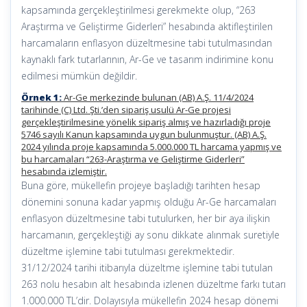
kapsamında gerçekleştirilmesi gerekmekte olup, “263
Araştırma ve Geliştirme Giderleri” hesabında aktifleştirilen
harcamaların enflasyon düzeltmesine tabi tutulmasından
kaynaklı fark tutarlarının, Ar-Ge ve tasarım indirimine konu
edilmesi mümkün değildir.
Örnek 1:
Ar-Ge merkezinde bulunan (AB) A.Ş. 11/4/2024
tarihinde (C) Ltd. Şti.’den sipariş usulü Ar-Ge projesi
gerçekleştirilmesine yönelik sipariş almış ve hazırladığı proje
5746 sayılı Kanun kapsamında uygun bulunmuştur. (AB) A.Ş.
2024 yılında proje kapsamında 5.000.000 TL harcama yapmış ve
bu harcamaları “263-Araştırma ve Geliştirme Giderleri”
hesabında izlemiştir.
Buna göre, mükellefin projeye başladığı tarihten hesap
dönemini sonuna kadar yapmış olduğu Ar-Ge harcamaları
enflasyon düzeltmesine tabi tutulurken, her bir aya ilişkin
harcamanın, gerçekleştiği ay sonu dikkate alınmak suretiyle
düzeltme işlemine tabi tutulması gerekmektedir.
31/12/2024 tarihi itibarıyla düzeltme işlemine tabi tutulan
263 nolu hesabın alt hesabında izlenen düzeltme farkı tutarı
1.000.000 TL’dir. Dolayısıyla mükellefin 2024 hesap dönemi