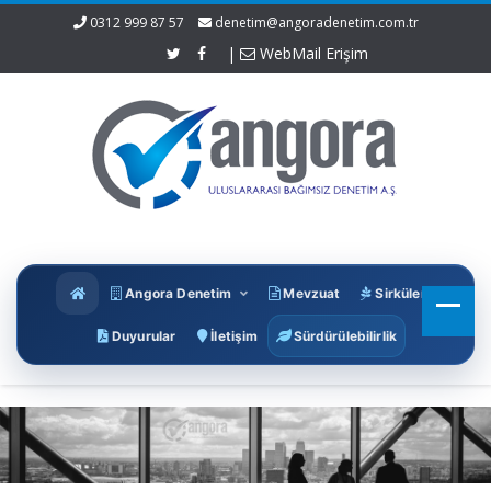
0312 999 87 57
denetim@angoradenetim.com.tr
|
WebMail Erişim
Angora Denetim
Mevzuat
Sirküler
Duyurular
İletişim
Sürdürülebilirlik