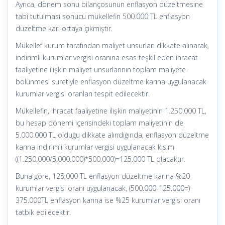
Ayrıca, dönem sonu bilançosunun enflasyon düzeltmesine
tabi tutulması sonucu mükellefin 500.000 TL enflasyon
düzeltme karı ortaya çıkmıştır.
Mükellef kurum tarafından maliyet unsurları dikkate alınarak,
indirimli kurumlar vergisi oranına esas teşkil eden ihracat
faaliyetine ilişkin maliyet unsurlarının toplam maliyete
bölünmesi suretiyle enflasyon düzeltme karına uygulanacak
kurumlar vergisi oranları tespit edilecektir.
Mükellefin, ihracat faaliyetine ilişkin maliyetinin 1.250.000 TL,
bu hesap dönemi içerisindeki toplam maliyetinin de
5.000.000 TL olduğu dikkate alındığında, enflasyon düzeltme
karına indirimli kurumlar vergisi uygulanacak kısım
((1.250.000/5.000.000)*500.000)=125.000 TL olacaktır.
Buna göre, 125.000 TL enflasyon düzeltme karına %20
kurumlar vergisi oranı uygulanacak, (500.000-125.000=)
375.000TL enflasyon karına ise %25 kurumlar vergisi oranı
tatbik edilecektir.