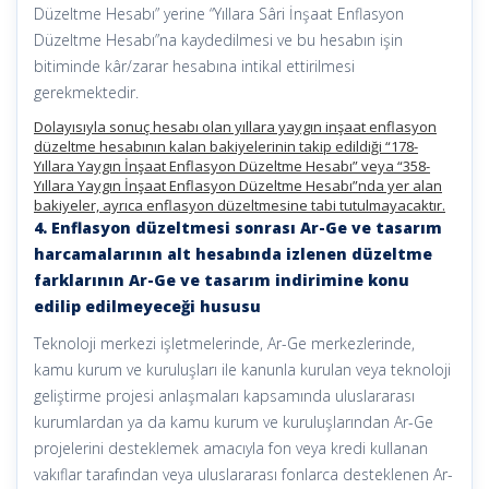
Düzeltme Hesabı” yerine “Yıllara Sâri İnşaat Enflasyon
Düzeltme Hesabı”na kaydedilmesi ve bu hesabın işin
bitiminde kâr/zarar hesabına intikal ettirilmesi
gerekmektedir.
Dolayısıyla sonuç hesabı olan yıllara yaygın inşaat enflasyon
düzeltme hesabının kalan bakiyelerinin takip edildiği “178-
Yıllara Yaygın İnşaat Enflasyon Düzeltme Hesabı” veya “358-
Yıllara Yaygın İnşaat Enflasyon Düzeltme Hesabı”nda yer alan
bakiyeler, ayrıca enflasyon düzeltmesine tabi tutulmayacaktır.
4. Enflasyon düzeltmesi sonrası Ar-Ge ve tasarım
harcamalarının alt hesabında izlenen düzeltme
farklarının Ar-Ge ve tasarım indirimine konu
edilip edilmeyeceği hususu
Teknoloji merkezi işletmelerinde, Ar-Ge merkezlerinde,
kamu kurum ve kuruluşları ile kanunla kurulan veya teknoloji
geliştirme projesi anlaşmaları kapsamında uluslararası
kurumlardan ya da kamu kurum ve kuruluşlarından Ar-Ge
projelerini desteklemek amacıyla fon veya kredi kullanan
vakıflar tarafından veya uluslararası fonlarca desteklenen Ar-