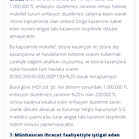
1.000.000 TL enflasyon düzeltmesi zararının olması halinde,
mükellef kurum enflasyon düzeltmesi zararına ilişkin olarak
istisna kapsamında olan serbest bölge kazancına isabet
eden kısmını vergiye tabi kazancının tespitinde dikkate
almayacaktır.
Bu kapsamda mükellef, istisna kazançları ile istisna dışı
kazançlarına ait hasılatlarının birbirine oranını kullanmak
suretiyle dağıtım anahtarı oluşturmuş ve istisna kazançlara
ilişkin hasılatın tüm hasılata oranını
(8.000.000/40.000.000)*100=%20 olarak hesaplamıştır.
Buna göre, (HD) Ltd. Şti. ’nin dönem sonundaki 1.000.000 TL
enflasyon düzeltmesi zararının %20’si olan 200.000 TL
istisna kazanca tekabül eden enflasyon düzeltme zararı
olarak dikkate alınacak ve Kurumlar Vergisi Kanununun 5/3
maddesi uyarınca bu tutar vergiye tabi kazancın tespitinde
indirim konusu yapılamayacaktır.
7. Münhasıran ihracat faaliyetiyle iştigal eden