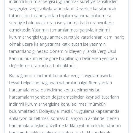
indirimli kurumlar vergisi uygulanmak suretiyle tahsilinden
vazgeçilen vergi yoluyla yatırımların Devletçe karşılanacak
tutarını, bu tutarın yapılan toplam yatırıma bölünmesi
suretiyle bulunacak oran ise yatırıma katkı oranını ifade
etmektedir. Yatırımın tamamlanması şartıyla, indirimli
kurumlar vergisi uygulanmak suretiyle yararlanılan kısmı hariç
olmak üzere kalan yatırıma katkı tutarı ise yatırımın
tamamlandığı hesap dönemini izleyen yıllarda Vergi Usul
Kanunu hükümlerine göre bu yıllar için belirlenen yeniden
değerleme oranında artırılmaktadır.
Bu bağlamda, indirimli kurumlar vergisi uygulamasında
teşvik belgesine bağlanan yatırımlarla ilgili fiilen yapılan
harcamaların ya da indirime konu edilmemiş bu
harcamaların yeniden değerlemesinden kaynaklı tutarların
indirimli kurumlar vergisine konu edilmesi mümkün
bulunmaktadır. Dolayısıyla, mezkûr uygulama kapsamında
enflasyon düzeltmesi sonrası bilançonun aktifinde izlenen
harcamalara ilişkin düzeltme farkları yatırıma katkı tutarının
hesabında dikkate alınmayacak ve bu farklar indirimli