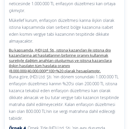
neticesinde 1.000.000 TL enflasyon düzeltmesi karı ortaya
çıkmıştır.
Mükellef kurum, enflasyon düzeltmesi karına ilişkin olarak
istisna kapsamında olan serbest bölge kazancına isabet
eden kısmını vergiye tabi kazancının tespitinde dikkate
almayacaktır.
Bu kapsamda, (HD) Ltd. Şti., istisna kazançları ile istisna dışı
kazançlarına ait hasılatlarının birbirine oranını kullanmak
suretiyle dağıtım anahtarı oluşturmuş ve istisna kazançlara
ilişkin hasılatın tüm hasılata oranını
(8.000.000/40.000.000)*100=%20 olarak hesaplamıştır.
Buna göre, (HD) Ltd. Şti. ’nin dönem sonundaki 1.000.000 TL
enflasyon düzeltmesi karının %20’si olan 200.000 TL istisna
kazanca tekabül eden enflasyon düzeltmesi karı olarak
dikkate alınacak ve bu tutar vergiye tabi kazancın tespitinde
matraha dahil edilmeyecektir. Kalan enflasyon düzeltmesi
karı olan 800.000 TL’nin ise vergi matrahına dahil edileceği
tabiidir.
Örnek 4
: Örnek 3’de (HD) Ltd. Şti. ’nin aynı durumda