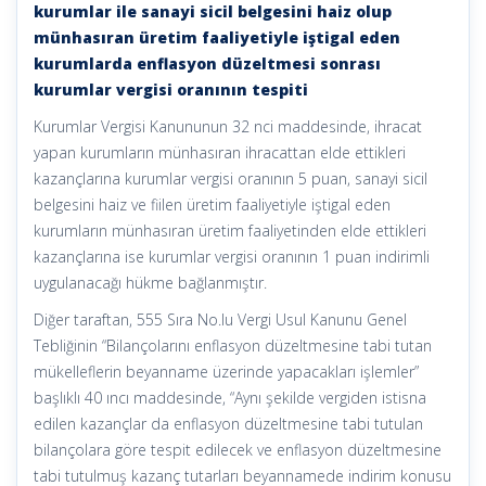
kurumlar ile sanayi sicil belgesini haiz olup
münhasıran üretim faaliyetiyle iştigal eden
kurumlarda enflasyon düzeltmesi sonrası
kurumlar vergisi oranının tespiti
Kurumlar Vergisi Kanununun 32 nci maddesinde, ihracat
yapan kurumların münhasıran ihracattan elde ettikleri
kazançlarına kurumlar vergisi oranının 5 puan, sanayi sicil
belgesini haiz ve fiilen üretim faaliyetiyle iştigal eden
kurumların münhasıran üretim faaliyetinden elde ettikleri
kazançlarına ise kurumlar vergisi oranının 1 puan indirimli
uygulanacağı hükme bağlanmıştır.
Diğer taraftan, 555 Sıra No.lu Vergi Usul Kanunu Genel
Tebliğinin “Bilançolarını enflasyon düzeltmesine tabi tutan
mükelleflerin beyanname üzerinde yapacakları işlemler”
başlıklı 40 ıncı maddesinde, “Aynı şekilde vergiden istisna
edilen kazançlar da enflasyon düzeltmesine tabi tutulan
bilançolara göre tespit edilecek ve enflasyon düzeltmesine
tabi tutulmuş kazanç tutarları beyannamede indirim konusu