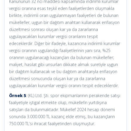
Kanununun 32 nci maddesi kapsamında indirimli kurumlar
vergisi oranına esas teşkil eden faaliyetlerden oluşmakla
birlikte, indirimli oran uygulanmayan faaliyetleri de bulunan
mükellefler, uygun bir dağıtım anahtarı kullanarak enflasyon
düzeltmesi sonrası oluşan kar ya da zararlarına
uygulayacakları kurumlar vergisi oranlarını tespit
edeceklerdir. Diğer bir ifadeyle, kazancına indirimli kurumlar
vergisi oranının uygulandığı faaliyetlerinin yanı sıra, %25
oranının uygulanacağı kazançları da bulunan mükellefler;
maliyet, hasılat gibi unsurları dikkate almak suretiyle uygun
bir dağıtım kullanacak ve bu dağıtım anahtarıyla enflasyon
düzeltmesi sonucunda oluşan kar ya da zararlarına
uygulayacakları kurumlar vergisi oranını tespit edeceklerdir.
Örnek 5
: (KL) Ltd. Şti. spor ekipmanlarının perakende satışı
faaliyetiyle iştigal etmekte olup, mükellefin yurtdışına
satışları da bulunmaktadır. Mükellef 2024 hesap dönemi
sonunda 3.000.000 TL kazanç elde etmiş, bu kazançların
750.000 TL’si ihracat faaliyetinden oluşmuştur.