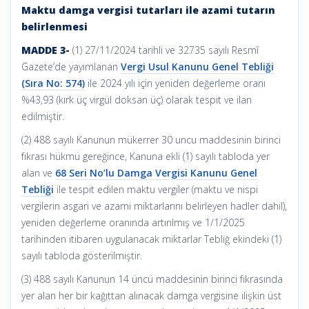
Maktu damga vergisi tutarları ile azami tutarın
belirlenmesi
MADDE 3-
(1) 27/11/2024 tarihli ve 32735 sayılı Resmî
Gazete’de yayımlanan
Vergi Usul Kanunu Genel Tebliği
(Sıra No: 574)
ile 2024 yılı için yeniden değerleme oranı
%43,93 (kırk üç virgül doksan üç) olarak tespit ve ilan
edilmiştir.
(2) 488 sayılı Kanunun mükerrer 30 uncu maddesinin birinci
fıkrası hükmü gereğince, Kanuna ekli (1) sayılı tabloda yer
alan ve
68 Seri No’lu Damga Vergisi Kanunu Genel
Tebliği
ile tespit edilen maktu vergiler (maktu ve nispi
vergilerin asgari ve azami miktarlarını belirleyen hadler dahil),
yeniden değerleme oranında artırılmış ve 1/1/2025
tarihinden itibaren uygulanacak miktarlar Tebliğ ekindeki (1)
sayılı tabloda gösterilmiştir.
(3) 488 sayılı Kanunun 14 üncü maddesinin birinci fıkrasında
yer alan her bir kağıttan alınacak damga vergisine ilişkin üst