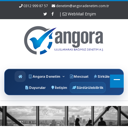
0312 999 87 57
denetim@angoradenetim.com.tr
|
WebMail Erişim
Angora Denetim
Mevzuat
Sirküler
Duyurular
İletişim
Sürdürülebilirlik