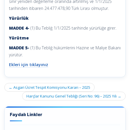
sınır yeniden değerleme oranında artırılmış ve 1/1/2025
tarihinden itibaren 24.477.478,90 Türk Lirası olmuştur.
Yürürlük
MADDE 4-
(1) Bu Tebliğ 1/1/2025 tarihinde yürürlüğe girer.
Yürütme
MADDE 5-
(1) Bu Tebliğ hükümlerini Hazine ve Maliye Bakanı
yürütür.
Ekleri için tıklayınız
Post
←
Asgari Ücret Tespit Komisyonu Kararı – 2025
navigation
Harçlar Kanunu Genel Tebliği (Seri No: 96) – 2025 Yılı
→
Faydalı Linkler