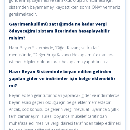
gönderilmiş sayılması ve tahakkuk oluşturulabilmesi için,
sistemden beyannameyi kaydettikten sonra ONAY vermeniz
gerekmektedir.
Gayrimenkulümü sattığımda ne kadar vergi
ödeyeceğimi sistem üzerinden hesaplayabilir
miyim?
Hazır Beyan Sisteminde, “Diğer Kazanç ve İratlar”
menüsünde, “Değer Artışı Kazancı Hesaplama” ekranında
istenen bilgiler doldurularak hesaplama yapabilirsiniz.
Hazır Beyan Sisteminde beyan edilen gelirden
yapılan gider ve indirimler için belge eklenebilir
mi?
Beyan edilen gelir tutarından yapılacak gider ve indirimlerde
beyan esası geçerli olduğu için belge eklenmemektedir.
Ancak, söz konusu belgelerin vergi mevzuatı uyarınca 5 yıllık
tarh zamanaşımı süresi boyunca mükellef tarafından
muhafaza edilmesi ve vergi dairesi tarafından talep edilmesi