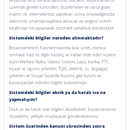
Beyannameniz ekrana yansımış olacaktır. Beyannamenizi
üzerinde gerekli kontrolleri, düzeltmeleri ve varsa gider,
indirim vb. eklemelerinizi yaptıktan sonra onayladığınızda
elektronik ortamda kayıtlara alınacak ve verginiz sistem
tarafından hesaplanarak otomatik tahakkuk ettirilecektir.
Sistemdeki bilgiler nereden alınmaktadır?
Beyannamelerin hazırlanmasında kira, ücret, menkul
sermaye iradı ile diğer kazanç ve iratları elde eden kişilere
ilişkin Merkezi Nüfus İdaresi Sistemi, tapu, banka, PTT,
inşaat ve sigorta şirketleri, TOKİ, elektrik, su, doğalgaz
şirketleri ve Sosyal Güvenlik Kurumu gibi kurum ve
kuruluşlardan edinilen bilgiler kullanılmıştır.
Sistemdeki bilgiler eksik ya da hatalı ise ne
yapmalıyım?
Eksik ya da hatalı olan bilgileri düzeltebilir, beyannamenizi
düzeltilmiş şekliyle onaylayarak gönderebilirsiniz.
Sistem üzerinden kanuni süresinden sonra