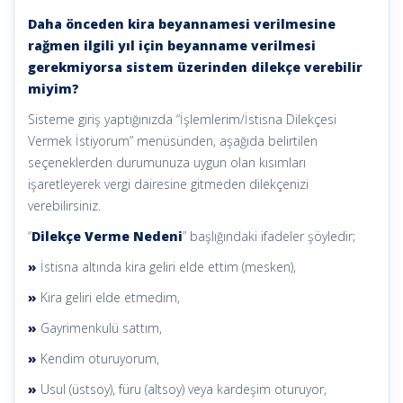
Daha önceden kira beyannamesi verilmesine
rağmen ilgili yıl için beyanname verilmesi
gerekmiyorsa sistem üzerinden dilekçe verebilir
miyim?
Sisteme giriş yaptığınızda “İşlemlerim/İstisna Dilekçesi
Vermek İstiyorum” menüsünden, aşağıda belirtilen
seçeneklerden durumunuza uygun olan kısımları
işaretleyerek vergi dairesine gitmeden dilekçenizi
verebilirsiniz.
“
Dilekçe Verme Nedeni
” başlığındaki ifadeler şöyledir;
»
İstisna altında kira geliri elde ettim (mesken),
»
Kira geliri elde etmedim,
»
Gayrimenkulü sattım,
»
Kendim oturuyorum,
»
Usul (üstsoy), füru (altsoy) veya kardeşim oturuyor,