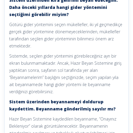
Sistem üzerinden kira gelirimi beyan edeceğim.
Daha önceki yıllarda hangi gider yöntemini
seçtiğimi görebilir miyim?
Götürü gider yöntemini seçen mükellefler, iki yıl geçmedikçe
gerçek gider yöntemine dönemeyeceklerinden, mükellefler
tarafından seçilen gider yönteminin bilinmesi önem arz
etmektedir.
Sistemde, seçilen gider yöntemini görebileceğiniz ayrı bir
ekran bulunmamaktadır. Ancak, Hazır Beyan Sistemine giriş
yaptıktan sonra, sayfanın sol tarafında yer alan
“Beyannamelerim” başlığını seçtiğinizde, seçim yapılan yıla
ait beyannamede hangi gider yöntemi ile beyanname
verdiğinizi görebilirsiniz.
Sistem üzerinden beyannameyi doldurup
kaydettim. Beyanname gönderilmiş sayılır mı?
Hazır Beyan Sistemine kaydedilen beyanname, “Onayınız
Bekleniyor” olarak görüntülenecektir. Beyannamenin