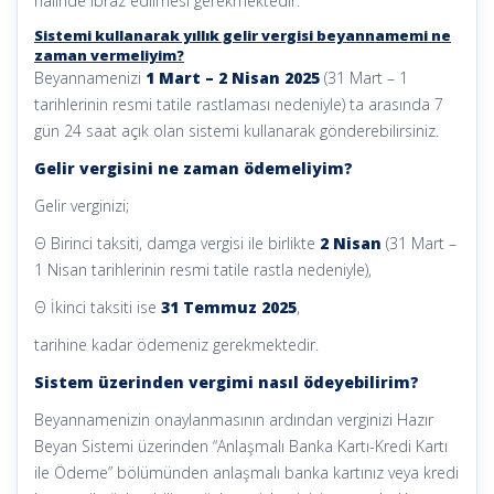
halinde ibraz edilmesi gerekmektedir.
Sistemi kullanarak yıllık gelir vergisi beyannamemi ne
zaman vermeliyim?
Beyannamenizi
1 Mart – 2 Nisan 2025
(31 Mart – 1
tarihlerinin resmi tatile rastlaması nedeniyle) ta arasında 7
gün 24 saat açık olan sistemi kullanarak gönderebilirsiniz.
Gelir vergisini ne zaman ödemeliyim?
Gelir verginizi;
Θ Birinci taksiti, damga vergisi ile birlikte
2 Nisan
(31 Mart –
1 Nisan tarihlerinin resmi tatile rastla nedeniyle),
Θ İkinci taksiti ise
31 Temmuz 2025
,
tarihine kadar ödemeniz gerekmektedir.
Sistem üzerinden vergimi nasıl ödeyebilirim?
Beyannamenizin onaylanmasının ardından verginizi Hazır
Beyan Sistemi üzerinden “Anlaşmalı Banka Kartı-Kredi Kartı
ile Ödeme” bölümünden anlaşmalı banka kartınız veya kredi