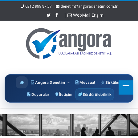
0312 999 87 57
denetim@angoradenetim.com.tr
|
WebMail Erişim
Angora Denetim
Mevzuat
Sirküler
Duyurular
İletişim
Sürdürülebilirlik