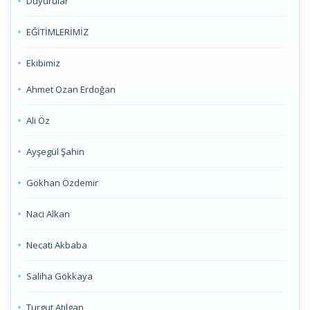
Duyurular
EĞİTİMLERİMİZ
Ekibimiz
Ahmet Ozan Erdoğan
Ali Öz
Ayşegül Şahin
Gökhan Özdemir
Naci Alkan
Necati Akbaba
Saliha Gökkaya
Turgut Atılgan