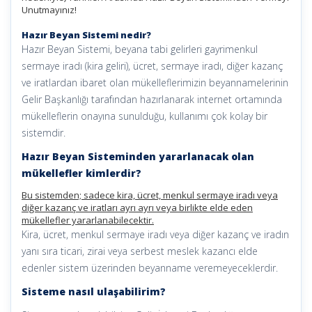
Unutmayınız!
Hazır Beyan Sistemi nedir?
Hazır Beyan Sistemi, beyana tabi gelirleri gayrimenkul
sermaye iradı (kira geliri), ücret, sermaye iradı, diğer kazanç
ve iratlardan ibaret olan mükelleflerimizin beyannamelerinin
Gelir Başkanlığı tarafından hazırlanarak internet ortamında
mükelleflerin onayına sunulduğu, kullanımı çok kolay bir
sistemdir.
Hazır Beyan Sisteminden yararlanacak olan
mükellefler kimlerdir?
Bu sistemden; sadece kira, ücret, menkul sermaye iradı veya
diğer kazanç ve iratları ayrı ayrı veya birlikte elde eden
mükellefler yararlanabilecektir.
Kira, ücret, menkul sermaye iradı veya diğer kazanç ve iradın
yanı sıra ticari, zirai veya serbest meslek kazancı elde
edenler sistem üzerinden beyanname veremeyeceklerdir.
Sisteme nasıl ulaşabilirim?