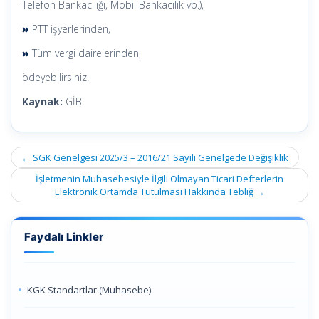
Telefon Bankacılığı, Mobil Bankacılık vb.),
»
PTT işyerlerinden,
»
Tüm vergi dairelerinden,
ödeyebilirsiniz.
Kaynak:
GİB
Post
←
SGK Genelgesi 2025/3 – 2016/21 Sayılı Genelgede Değişiklik
navigation
İşletmenin Muhasebesiyle İlgili Olmayan Ticari Defterlerin
Elektronik Ortamda Tutulması Hakkında Tebliğ
→
Faydalı Linkler
KGK Standartlar (Muhasebe)