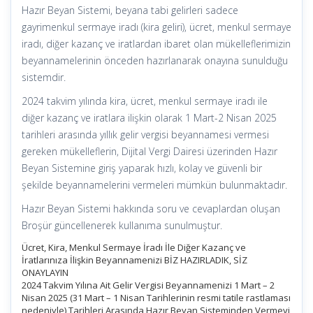
Hazır Beyan Sistemi, beyana tabi gelirleri sadece
gayrimenkul sermaye iradı (kira geliri), ücret, menkul sermaye
iradı, diğer kazanç ve iratlardan ibaret olan mükelleflerimizin
beyannamelerinin önceden hazırlanarak onayına sunulduğu
sistemdir.
2024 takvim yılında kira, ücret, menkul sermaye iradı ile
diğer kazanç ve iratlara ilişkin olarak 1 Mart-2 Nisan 2025
tarihleri arasında yıllık gelir vergisi beyannamesi vermesi
gereken mükelleflerin, Dijital Vergi Dairesi üzerinden Hazır
Beyan Sistemine giriş yaparak hızlı, kolay ve güvenli bir
şekilde beyannamelerini vermeleri mümkün bulunmaktadır.
Hazır Beyan Sistemi hakkında soru ve cevaplardan oluşan
Broşür güncellenerek kullanıma sunulmuştur.
Ücret, Kira, Menkul Sermaye İradı İle Diğer Kazanç ve
İratlarınıza İlişkin Beyannamenizi BİZ HAZIRLADIK, SİZ
ONAYLAYIN
2024 Takvim Yılına Ait Gelir Vergisi Beyannamenizi 1 Mart – 2
Nisan 2025 (31 Mart – 1 Nisan Tarihlerinin resmi tatile rastlaması
nedeniyle) Tarihleri Arasında Hazır Beyan Sisteminden Vermeyi