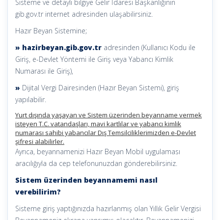
Sisteme ve detaylı bilgiye Gelir İdaresi Başkanlığının
gib.gov.tr internet adresinden ulaşabilirsiniz.
Hazır Beyan Sistemine;
» hazirbeyan.gib.gov.tr
adresinden (Kullanıcı Kodu ile
Giriş, e-Devlet Yöntemi ile Giriş veya Yabancı Kimlik
Numarası ile Giriş),
»
Dijital Vergi Dairesinden (Hazır Beyan Sistemi), giriş
yapılabilir.
Yurt dışında yaşayan ve Sistem üzerinden beyanname vermek
isteyen T.C. vatandaşları, mavi kartlılar ve yabancı kimlik
numarası sahibi yabancılar Dış Temsilciliklerimizden e-Devlet
şifresi alabilirler.
Ayrıca, beyannamenizi Hazır Beyan Mobil uygulaması
aracılığıyla da cep telefonunuzdan gönderebilirsiniz.
Sistem üzerinden beyannamemi nasıl
verebilirim?
Sisteme giriş yaptığınızda hazırlanmış olan Yıllık Gelir Vergisi