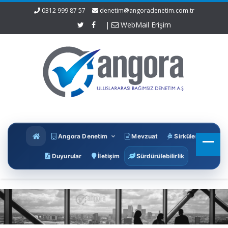
0312 999 87 57
denetim@angoradenetim.com.tr
|
WebMail Erişim
Angora Denetim
Mevzuat
Sirküler
Duyurular
İletişim
Sürdürülebilirlik