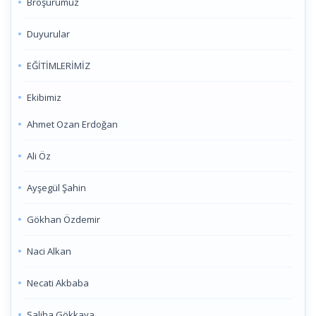
Broşürümüz
Duyurular
EĞİTİMLERİMİZ
Ekibimiz
Ahmet Ozan Erdoğan
Ali Öz
Ayşegül Şahin
Gökhan Özdemir
Naci Alkan
Necati Akbaba
Saliha Gökkaya