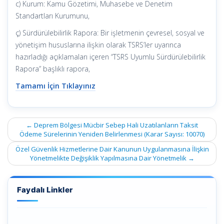
c) Kurum: Kamu Gözetimi, Muhasebe ve Denetim
Standartları Kurumunu,
ç) Sürdürülebilirlik Rapora: Bir işletmenin çevresel, sosyal ve
yönetişim hususlarına ilişkin olarak TSRS’ler uyarınca
hazırladığı açıklamaları içeren “TSRS Uyumlu Sürdürülebilirlik
Rapora” başlıklı rapora,
Tamamı İçin Tıklayınız
Post
←
Deprem Bölgesi Mücbir Sebep Hali Uzatılanların Taksit
navigation
Ödeme Sürelerinin Yeniden Belirlenmesi (Karar Sayısı: 10070)
Özel Güvenlik Hizmetlerine Dair Kanunun Uygulanmasına İlişkin
Yönetmelikte Değişiklik Yapılmasına Dair Yönetmelik
→
Faydalı Linkler