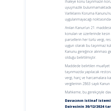
İhaleye konu taşınmazın korun
uyuşmazlık bulunmamaktadır. U
Varlıklarını Koruma Kanunu’n
uygulanmayacağı noktasındad
Anılan Kanun’un 21. maddesin
konulan ve üzerlerinde kesin 
parsellerin her türlü vergi, 
uygun olarak bu taşınmaz kültü
Kanunu gereğince alınması ge
olduğu belirtilmiştir.
Maddede belirtilen muafiyet pa
taşınmazda yapılacak restoras
vergi, harç ve harcamalara k
vergilerinin 2863 sayılı Kanu
Mahkeme, bu gerekçeyle dava
Davacının istinaf istem
Dairesinin 30/12/2024 tar