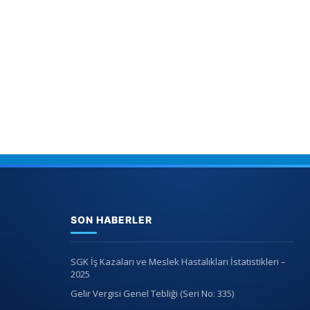
SON HABERLER
SGK İş Kazaları ve Meslek Hastalıkları İstatistikleri –
2025
Gelir Vergisi Genel Tebliği (Seri No: 335)