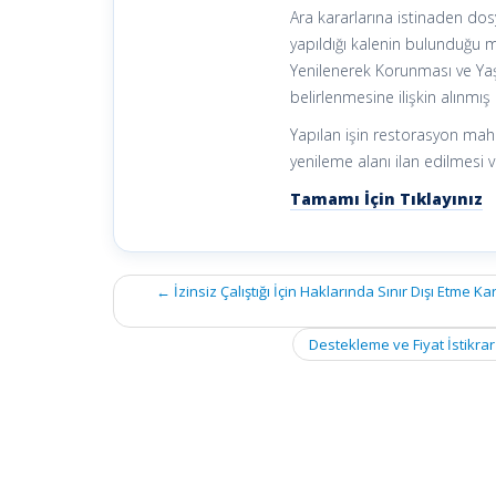
Ara kararlarına istinaden dos
yapıldığı kalenin bulunduğu me
Yenilenerek Korunması ve Yaş
belirlenmesine ilişkin alınmış
Yapılan işin restorasyon mah
yenileme alanı ilan edilmesi 
Tamamı İçin Tıklayınız
Post
←
İzinsiz Çalıştığı İçin Haklarında Sınır Dışı Etme 
navigation
Destekleme ve Fiyat İstikra