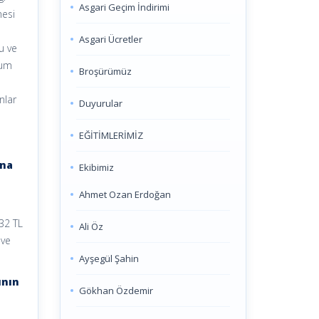
Asgari Geçim İndirimi
mesi
Asgari Ücretler
u ve
rum
Broşürümüz
nlar
Duyurular
EĞİTİMLERİMİZ
ına
Ekibimiz
Ahmet Ozan Erdoğan
,32 TL
Ali Öz
 ve
Ayşegül Şahin
ının
Gökhan Özdemir