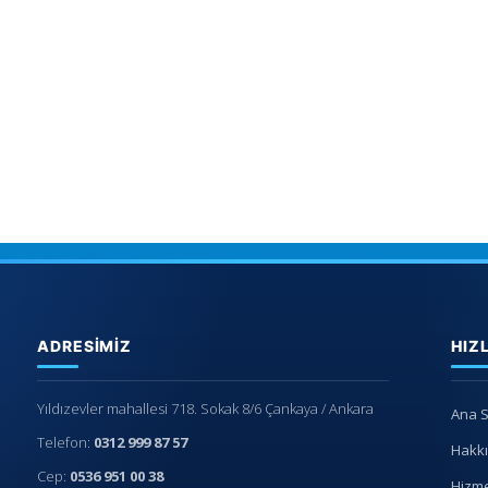
ADRESIMIZ
HIZ
Yıldızevler mahallesi 718. Sokak 8/6 Çankaya / Ankara
Ana 
Telefon:
0312 999 87 57
Hakk
Cep:
0536 951 00 38
Hizme