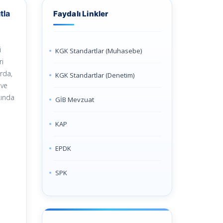
tla
Faydalı Linkler
i
KGK Standartlar (Muhasebe)
ri
rda,
KGK Standartlar (Denetim)
 ve
kında
GİB Mevzuat
KAP
EPDK
SPK