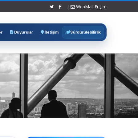
|
WebMail Erişim
er
Duyurular
İletişim
Sürdürülebilirlik