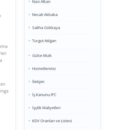
Naci Alkan
Necati Akbaba
p
Saliha Gökkaya
Turgut Atılgan
arına
leri
Gülce Muik
da
Hizmetlerimiz
İletişim
ken
damga
İş Kanunu IPC
İşçilik Maliyetleri
KDV Oranları ve Listesi