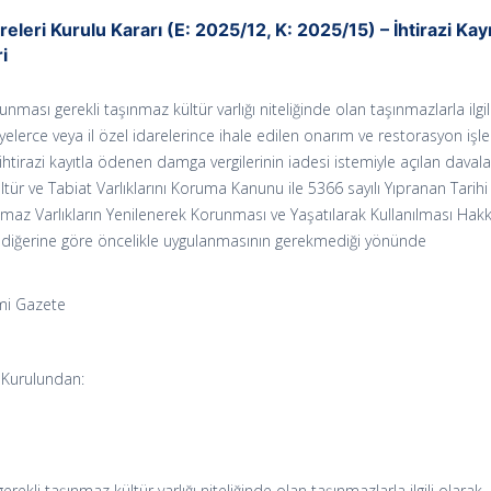
eleri Kurulu Kararı (E: 2025/12, K: 2025/15) – İhtirazi Kayı
i
orunması gerekli taşınmaz kültür varlığı niteliğinde olan taşınmazlarla ilgil
yelerce veya il özel idarelerince ihale edilen onarım ve restorasyon işle
tirazi kayıtla ödenen damga vergilerinin iadesi istemiyle açılan davala
ültür ve Tabiat Varlıklarını Koruma Kanunu ile 5366 sayılı Yıpranan Tarihi
nmaz Varlıkların Yenilenerek Korunması ve Yaşatılarak Kullanılması Hak
 diğerine göre öncelikle uygulanmasının gerekmediği yönünde
mi Gazete
i Kurulundan:
erekli taşınmaz kültür varlığı niteliğinde olan taşınmazlarla ilgili olarak