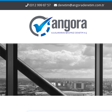
0312 999 87 57
denetim@angoradenetim.com.tr