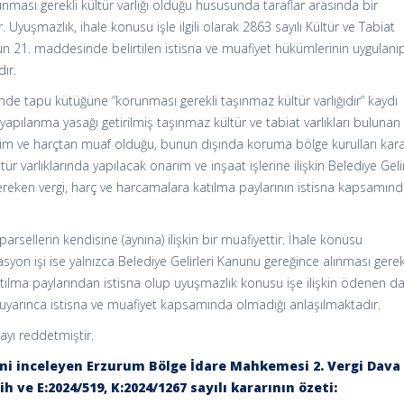
ması gerekli kültür varlığı olduğu hususunda taraflar arasında bir
yuşmazlık, ihale konusu işle ilgili olarak 2863 sayılı Kültür ve Tabiat
un 21. maddesinde belirtilen istisna ve muafiyet hükümlerinin uygulanı
ır.
de tapu kütüğüne “korunması gerekli taşınmaz kültür varlığıdır” kaydı
yapılanma yasağı getirilmiş taşınmaz kültür ve tabiat varlıkları bulunan
resim ve harçtan muaf olduğu, bunun dışında koruma bölge kurulları kar
r varlıklarında yapılacak onarım ve inşaat işlerine ilişkin Belediye Gelir
reken vergi, harç ve harcamalara katılma paylarının istisna kapsamın
rsellerin kendisine (aynına) ilişkin bir muafiyettir. İhale konusu
yon işi ise yalnızca Belediye Gelirleri Kanunu gereğince alınması gere
atılma paylarından istisna olup uyuşmazlık konusu işe ilişkin ödenen 
n uyarınca istisna ve muafiyet kapsamında olmadığı anlaşılmaktadır.
yı reddetmiştir.
ini inceleyen Erzurum Bölge İdare Mahkemesi 2. Vergi Dava
ih ve E:2024/519, K:2024/1267 sayılı kararının özeti: