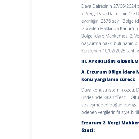
Dava Dairesinin 27/06/2024 t
7. Vergi Dava Dairesinin 15/1
aykırılığın, 2576 sayılı Bölg
Görevleri Hakkında Kanun’un 3
Bölge İdare Mahkemesi 2. Ver
başvurma hakkı bulunanın bu
Kurulunun 10/02/2025 tarih ve 
III. AYKIRILIĞIN GİDER
A. Erzurum Bölge İdare M
konu yargılama süreci:
Dava konusu istemin özeti: Da
uhdesinde kalan “Tescilli Oltu
sözleşmeden doğan damga verg
ödenen vergilerin faiziyle birl
Erzurum 2. Vergi Mahkeme
özeti: