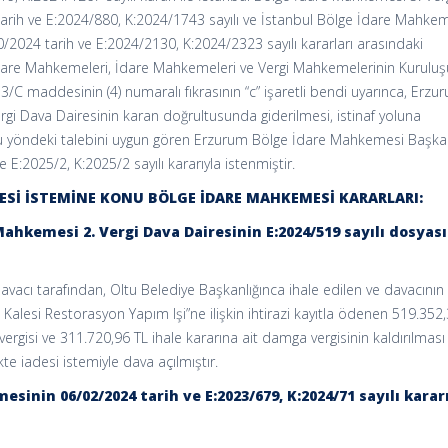
arih ve E:2024/880, K:2024/1743 sayılı ve İstanbul Bölge İdare Mahke
0/2024 tarih ve E:2024/2130, K:2024/2323 sayılı kararları arasındaki
e İdare Mahkemeleri, İdare Mahkemeleri ve Vergi Mahkemelerinin Kuruluş
/C maddesinin (4) numaralı fıkrasının “c” işaretli bendi uyarınca, Erzu
gi Dava Dairesinin karan doğrultusunda giderilmesi, istinaf yoluna
 yöndeki talebini uygun gören Erzurum Bölge İdare Mahkemesi Başka
E:2025/2, K:2025/2 sayılı kararıyla istenmiştir.
İLMESİ İSTEMİNE KONU BÖLGE İDARE MAHKEMESİ KARARLARI:
ahkemesi 2. Vergi Dava Dairesinin E:2024/519 sayılı dosyas
vacı tarafından, Oltu Belediye Başkanlığınca ihale edilen ve davacının
 Kalesi Restorasyon Yapım lşi”ne ilişkin ihtirazi kayıtla ödenen 519.352
isi ve 311.720,96 TL ihale kararına ait damga vergisinin kaldırılması
ikte iadesi istemiyle dava açılmıştır.
sinin 06/02/2024 tarih ve E:2023/679, K:2024/71 sayılı karar