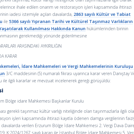
arelerince ihale edilen onarım ve restorasyon işleri kapsamında ihtirazi
inin iadesi istemiyle açılan davalarda,
2863 sayılı Kültür ve Tabiat
nu
ile
5366 sayılı Yıpranan Tarihi ve Kültürel Taşınmaz Varlıkların
Yaşatılarak Kullanılması Hakkında Kanun
hükümlerinden birinin
lanmasının gerekmediği yönünde giderilmesine
ARLARI ARASINDAKİ AYKIRILIĞIN
DA KARAR
ahkemeleri, İdare Mahkemeleri ve Vergi Mahkemelerinin Kuruluşu
’un
3/C maddesinin (5) numaralı fıkrası uyarınca karar veren Danıştay V
ile ilgili kararlar ve mevzuat incelenerek gereği görüşüldü:
Sİ
m Bölge idare Mahkemesi Başkanlar Kurulu
ı gerekli taşınmaz kültür varlığı niteliğinde olan taşınmazlarla ilgili ol
asyon işleri kapsamında ihtirazi kayıtla ödenen damga vergilerinin faizi
lan davalarda verilen Erzurum Bölge İdare Mahkemesi 2. Vergi Dava Dair
9, K:2024/1267 sayılı kararı ile İstanbul Bölge İdare Mahkemesi 5. Ver