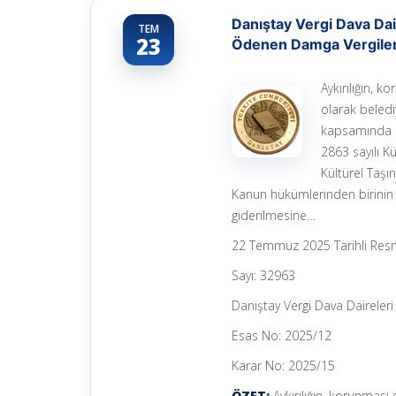
Danıştay Vergi Dava Dair
TEM
23
Ödenen Damga Vergiler
Aykırılığın, k
olarak beledi
kapsamında ih
2863 sayılı K
Kültürel Taşı
Kanun hükümlerinden birinin
giderilmesine…
22 Temmuz 2025 Tarihli Res
Sayı: 32963
Danıştay Vergi Dava Daireler
Esas No: 2025/12
Karar No: 2025/15
ÖZET:
Aykırılığın, korunması g