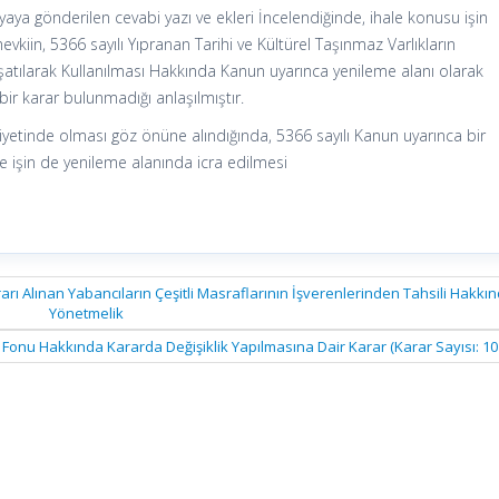
yaya gönderilen cevabi yazı ve ekleri İncelendiğinde, ihale konusu işin
vkiin, 5366 sayılı Yıpranan Tarihi ve Kültürel Taşınmaz Varlıkların
atılarak Kullanılması Hakkında Kanun uyarınca yenileme alanı olarak
 bir karar bulunmadığı anlaşılmıştır.
iyetinde olması göz önüne alındığında, 5366 sayılı Kanun uyarınca bir
ve işin de yenileme alanında icra edilmesi
Kararı Alınan Yabancıların Çeşitli Masraflarının İşverenlerinden Tahsili Hakkı
Yönetmelik
r Fonu Hakkında Kararda Değişiklik Yapılmasına Dair Karar (Karar Sayısı: 1