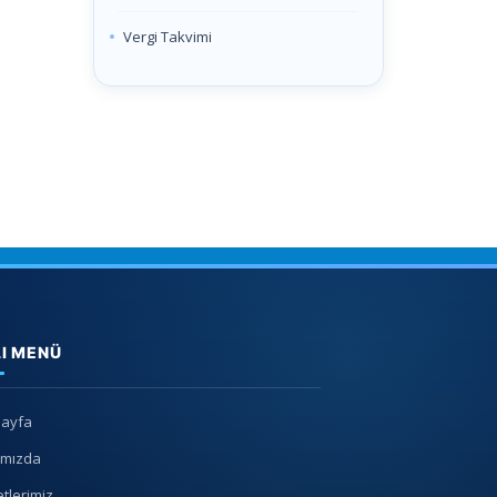
Vergi Takvimi
LI MENÜ
Sayfa
ımızda
tlerimiz