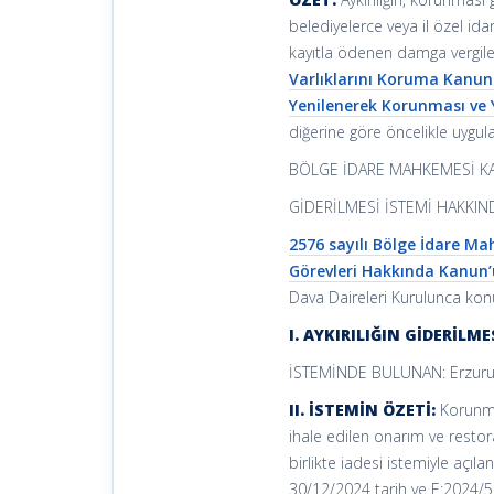
belediyelerce veya il özel id
kayıtla ödenen damga vergiler
Varlıklarını Koruma Kanu
Yenilenerek Korunması ve 
diğerine göre öncelikle uygu
BÖLGE İDARE MAHKEMESİ KAR
GİDERİLMESİ İSTEMİ HAKKIN
2576 sayılı Bölge İdare M
Görevleri Hakkında Kanun
Dava Daireleri Kurulunca konu 
I. AYKIRILIĞIN GİDERİLME
İSTEMİNDE BULUNAN: Erzuru
II. İSTEMİN ÖZETİ:
Korunmas
ihale edilen onarım ve restor
birlikte iadesi istemiyle açı
30/12/2024 tarih ve E:2024/51