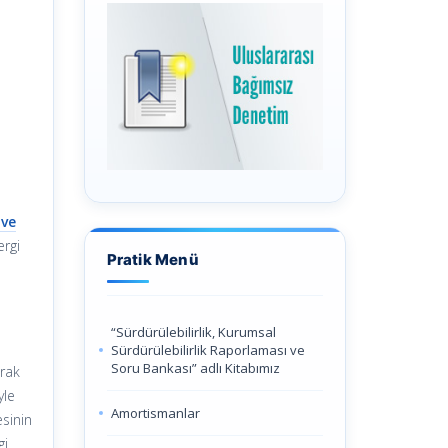
 ve
ergi
Pratik Menü
“Sürdürülebilirlik, Kurumsal
Sürdürülebilirlik Raporlaması ve
Soru Bankası” adlı Kitabımız
arak
yle
Amortismanlar
esinin
gi