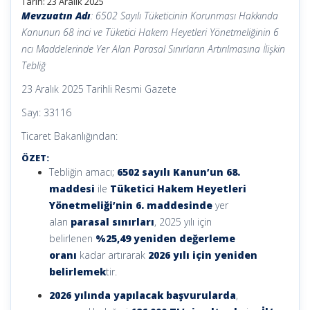
Tarih:
23 Aralık 2025
Mevzuatın Adı
: 6502 Sayılı Tüketicinin Korunması Hakkında
Kanunun 68 inci ve Tüketici Hakem Heyetleri Yönetmeliğinin 6
ncı Maddelerinde Yer Alan Parasal Sınırların Artırılmasına İlişkin
Tebliğ
23 Aralık 2025 Tarihli Resmi Gazete
Sayı: 33116
Ticaret Bakanlığından:
ÖZET:
Tebliğin amacı;
6502 sayılı Kanun’un 68.
maddesi
ile
Tüketici Hakem Heyetleri
Yönetmeliği’nin 6. maddesinde
yer
alan
parasal sınırları
, 2025 yılı için
belirlenen
%25,49 yeniden değerleme
oranı
kadar artırarak
2026 yılı için yeniden
belirlemek
tir.
2026 yılında yapılacak başvurularda
,