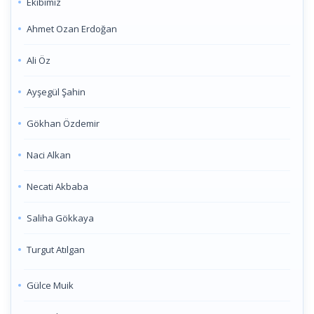
Ekibimiz
Ahmet Ozan Erdoğan
Ali Öz
Ayşegül Şahin
Gökhan Özdemir
Naci Alkan
Necati Akbaba
Saliha Gökkaya
Turgut Atılgan
Gülce Muik