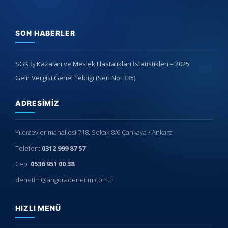
SON HABERLER
SGK İş Kazaları ve Meslek Hastalıkları İstatistikleri – 2025
Gelir Vergisi Genel Tebliği (Seri No: 335)
ADRESIMIZ
Yıldızevler mahallesi 718. Sokak 8/6 Çankaya / Ankara
Telefon:
0312 999 87 57
Cep:
0536 951 00 38
denetim@angoradenetim.com.tr
HIZLI MENÜ