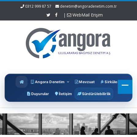
0312 999 87 57
denetim@angoradenetim.com.tr
|
WebMail Erişim
Angora Denetim
Mevzuat
Sirküler
Duyurular
İletişim
Sürdürülebilirlik