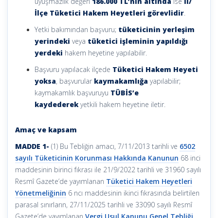
uyuşmazlık değeri
186.000 TL’nin altında
ise
İl/
İlçe Tüketici Hakem Heyetleri görevlidir
.
Yetki bakımından başvuru;
tüketicinin yerleşim
yerindeki
veya
tüketici işleminin yapıldığı
yerdeki
hakem heyetine yapılabilir.
Başvuru yapılacak ilçede
Tüketici Hakem Heyeti
yoksa
, başvurular
kaymakamlığa
yapılabilir;
kaymakamlık başvuruyu
TÜBİS’e
kaydederek
yetkili hakem heyetine iletir.
Amaç ve kapsam
MADDE 1-
(1) Bu Tebliğin amacı, 7/11/2013 tarihli ve
6502
sayılı Tüketicinin Korunması Hakkında Kanunun
68 inci
maddesinin birinci fıkrası ile 21/9/2022 tarihli ve 31960 sayılı
Resmî Gazete’de yayımlanan
Tüketici Hakem Heyetleri
Yönetmeliğinin
6 ncı maddesinin ikinci fıkrasında belirtilen
parasal sınırların, 27/11/2025 tarihli ve 33090 sayılı Resmî
Gazete’de yayımlanan
Vergi Usul Kanunu Genel Tebliği