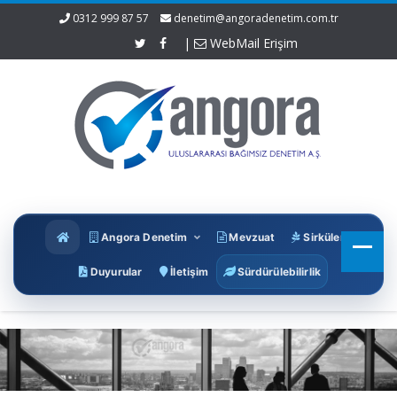
0312 999 87 57
denetim@angoradenetim.com.tr
|
WebMail Erişim
Angora Denetim
Mevzuat
Sirküler
Duyurular
İletişim
Sürdürülebilirlik