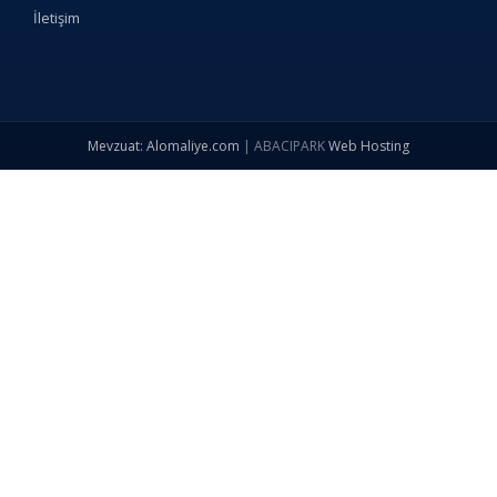
İletişim
Mevzuat: Alomaliye.com
|
ABACIPARK
Web Hosting