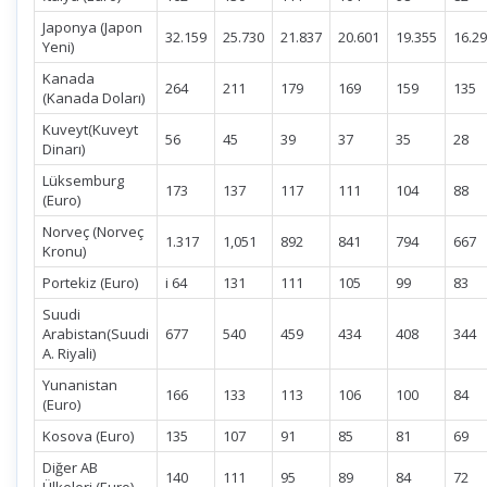
Japonya (Japon
32.159
25.730
21.837
20.601
19.355
16.2
Yeni)
Kanada
264
211
179
169
159
135
(Kanada Doları)
Kuveyt(Kuveyt
56
45
39
37
35
28
Dinarı)
Lüksemburg
173
137
117
111
104
88
(Euro)
Norveç (Norveç
1.317
1,051
892
841
794
667
Kronu)
Portekiz (Euro)
i 64
131
111
105
99
83
Suudi
Arabistan(Suudi
677
540
459
434
408
344
A. Riyali)
Yunanistan
166
133
113
106
100
84
(Euro)
Kosova (Euro)
135
107
91
85
81
69
Diğer AB
140
111
95
89
84
72