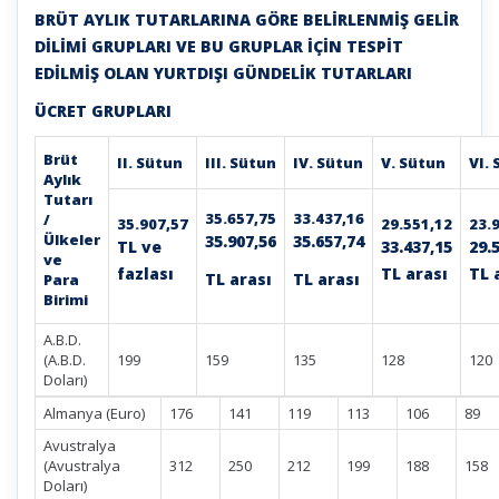
BRÜT AYLIK TUTARLARINA GÖRE BELİRLENMİŞ GELİR
DİLİMİ GRUPLARI VE BU GRUPLAR İÇİN TESPİT
EDİLMİŞ OLAN YURTDIŞI GÜNDELİK TUTARLARI
ÜCRET GRUPLARI
Brüt
II. Sütun
III. Sütun
IV. Sütun
V. Sütun
VI.
Aylık
Tutarı
35.657,75
33.437,16
/
35.907,57
29.551,12
23.
Ülkeler
35.907,56
35.657,74
TL ve
33.437,15
29.
ve
fazlası
TL arası
TL 
TL arası
TL arası
Para
Birimi
A.B.D.
(A.B.D.
199
159
135
128
120
Doları)
Almanya (Euro)
176
141
119
113
106
89
Avustralya
(Avustralya
312
250
212
199
188
158
Doları)