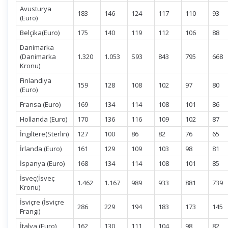
Avusturya
183
146
124
117
110
93
(Euro)
Belçika(Euro)
175
140
119
112
106
88
Danimarka
(Danimarka
1.320
1.053
S93
843
795
668
Kronu)
Finlandiya
159
128
108
102
97
80
(Euro)
Fransa (Euro)
169
134
114
108
101
86
Hollanda (Euro)
170
136
116
109
102
87
İngiltere(Sterlin)
127
100
86
82
76
65
İrlanda (Euro)
161
129
109
103
98
81
İspanya (Euro)
168
134
114
108
101
85
İsveç(İsveç
1.462
1.167
989
933
881
739
Kronu)
İsviçre (İsviçre
286
229
194
183
173
145
Frangı)
İtalya (Euro)
162
130
111
104
98
82