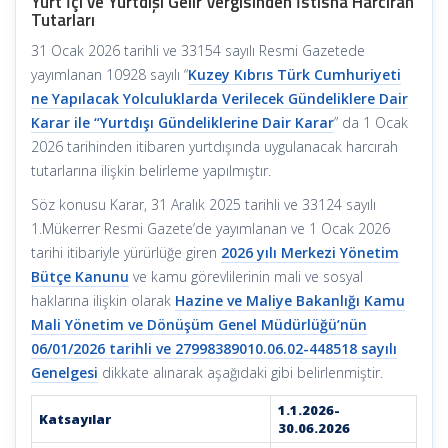
Yurt İçi ve Yurtdışı Gelir Vergisinden İstisna Harcırah
Tutarları
31 Ocak 2026 tarihli ve 33154 sayılı Resmi Gazetede
yayımlanan 10928 sayılı “
Kuzey Kıbrıs Türk Cumhuriyeti
ne Yapılacak Yolculuklarda Verilecek Gündeliklere Dair
Karar ile “Yurtdışı Gündeliklerine Dair Karar
” da 1 Ocak
2026 tarihinden itibaren yurtdışında uygulanacak harcırah
tutarlarına ilişkin belirleme yapılmıştır.
Söz konusu Karar, 31 Aralık 2025 tarihli ve 33124 sayılı
1.Mükerrer Resmi Gazete’de yayımlanan ve 1 Ocak 2026
tarihi itibariyle yürürlüğe giren
2026 yılı Merkezi Yönetim
Bütçe Kanunu
ve kamu görevlilerinin mali ve sosyal
haklarına ilişkin olarak
Hazine ve Maliye Bakanlığı Kamu
Mali Yönetim ve Dönüşüm Genel Müdürlüğü’nün
06/01/2026 tarihli ve 27998389010.06.02-448518 sayılı
Genelgesi
dikkate alınarak aşağıdaki gibi belirlenmiştir.
1.1.2026-
Katsayılar
30.06.2026