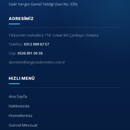
Gelir Vergisi Genel Tebliği (Seri No: 335)
ADRESIMIZ
Yıldızevler mahallesi 718. Sokak 8/6 Çankaya / Ankara
Telefon:
0312 999 87 57
Cep:
0536 951 00 38
denetim@angoradenetim.com.tr
HIZLI MENÜ
Ana Sayfa
Hakkımızda
Hizmetlerimiz
Güncel Mevzuat