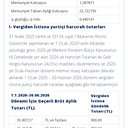
Memuriyet Katsayısı
1,387871
Memuriyet Taban Aylığı Katsayısı
22,722793
iş güçlüğü, iş riski
0,440141
I- Vergiden İstisna yurtiçi harcırah tutarları
31 Aralık 2025 tarihli ve 33124 sayılı 1.Mükerrer Resmi
Gazete’de yayımlanan ve 1 Ocak 2026 tarihi itibariyle
yürürlüğe giren 2026 yılı Merkezi Yönetim Bütçe Kanununun
H) Cetvelinde yer alan 2026 yılı Harcırah Tutarları ile Gelir
Vergisi Kanunu’nun 24/2’nci maddesi düzenlemesi ve 2026
yılı Ocak-Haziran dönemi memur maaş katsayıları dikkate
alınarak 1 Ocak 2026 – 30 Haziran 2026 dönemi vergiden
istisna yurtiçi harcırah tutarları aşağıdaki gibi hesaplanmıştır.
1.1.2026-30.06.2026
Vergiden
Dönemi İçin Geçerli Brüt Aylık
İstisna
Gündelik
Tutarı (TL)
Tutarı (TL)
35.907,57
TL ve fazlası
900.00