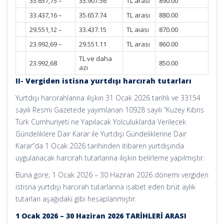
35.657,75 –
35.907.56
TL arası
890.00
33.437,16 –
35.657.74
TL arası
880.00
29.551,12 –
33.437.15
TL aıası
870.00
23.992,69 –
29.551.11
TL arası
860.00
TL ve daha
23.992,68
850.00
azı
II- Vergiden istisna yurtdışı harcırah tutarları
Yurtdışı harcırahlarına ilişkin 31 Ocak 2026 tarihli ve 33154
sayılı Resmi Gazetede yayımlanan 10928 sayılı “Kuzey Kıbrıs
Türk Cumhuriyeti ne Yapılacak Yolculuklarda Verilecek
Gündeliklere Dair Karar ile Yurtdışı Gündeliklerine Dair
Karar”da 1 Ocak 2026 tarihinden itibaren yurtdışında
uygulanacak harcırah tutarlarına ilişkin belirleme yapılmıştır.
Buna göre; 1 Ocak 2026 – 30 Haziran 2026 dönemi vergiden
istisna yurtdışı harcırah tutarlarına isabet eden brüt aylık
tutarları aşağıdaki gibi hesaplanmıştır.
1 Ocak 2026 – 30 Haziran 2026 TARİHLERİ ARASI