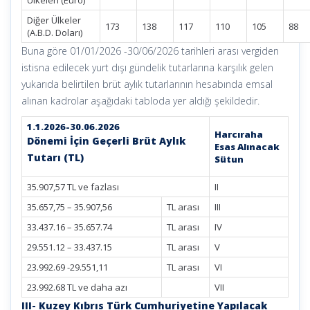
Ülkeleri (Euro)
Diğer Ülkeler
173
138
117
110
105
88
(A.B.D. Doları)
Buna göre 01/01/2026 -30/06/2026 tarihleri arası vergiden
istisna edilecek yurt dışı gündelik tutarlarına karşılık gelen
yukarıda belirtilen brüt aylık tutarlarının hesabında emsal
alınan kadrolar aşağıdaki tabloda yer aldığı şekildedir.
1.1.2026-30.06.2026
Harcıraha
Dönemi İçin Geçerli Brüt Aylık
Esas Alınacak
Tutarı (TL)
Sütun
35.907,57 TL ve fazlası
II
35.657,75 – 35.907,56
TL arası
III
33.437.16 – 35.657.74
TL arası
IV
29.551.12 – 33.437.15
TL arası
V
23.992.69 -29.551,11
TL arası
VI
23.992.68 TL ve daha azı
VII
III- Kuzey Kıbrıs Türk Cumhuriyetine Yapılacak