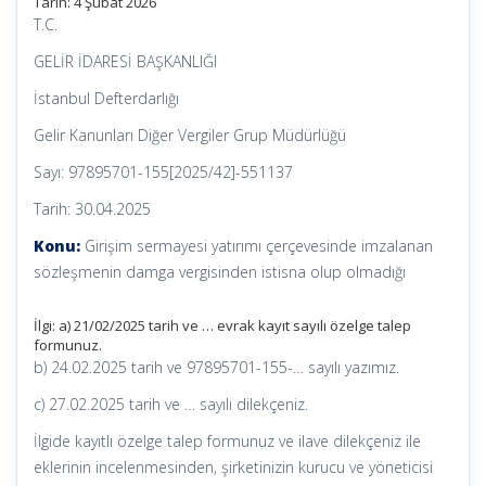
Tarih:
4 Şubat 2026
T.C.
GELİR İDARESİ BAŞKANLIĞI
İstanbul Defterdarlığı
Gelir Kanunları Diğer Vergiler Grup Müdürlüğü
Sayı: 97895701-155[2025/42]-551137
Tarih: 30.04.2025
Konu:
Girişim sermayesi yatırımı çerçevesinde imzalanan
sözleşmenin damga vergisinden istisna olup olmadığı
İlgi: a) 21/02/2025 tarih ve … evrak kayıt sayılı özelge talep
formunuz.
b) 24.02.2025 tarih ve 97895701-155-… sayılı yazımız.
c) 27.02.2025 tarih ve … sayılı dilekçeniz.
İlgide kayıtlı özelge talep formunuz ve ilave dilekçeniz ile
eklerinin incelenmesinden, şirketinizin kurucu ve yöneticisi