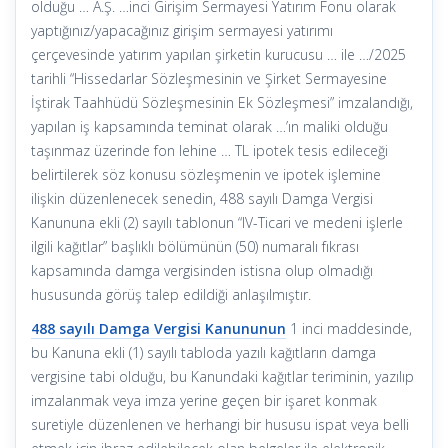
olduğu … A.Ş. …inci Girişim Sermayesi Yatırım Fonu olarak
yaptığınız/yapacağınız girişim sermayesi yatırımı
çerçevesinde yatırım yapılan şirketin kurucusu … ile …/2025
tarihli “Hissedarlar Sözleşmesinin ve Şirket Sermayesine
İştirak Taahhüdü Sözleşmesinin Ek Sözleşmesi” imzalandığı,
yapılan iş kapsamında teminat olarak …’ın maliki olduğu
taşınmaz üzerinde fon lehine … TL ipotek tesis edileceği
belirtilerek söz konusu sözleşmenin ve ipotek işlemine
ilişkin düzenlenecek senedin, 488 sayılı Damga Vergisi
Kanununa ekli (2) sayılı tablonun “IV-Ticari ve medeni işlerle
ilgili kağıtlar” başlıklı bölümünün (50) numaralı fıkrası
kapsamında damga vergisinden istisna olup olmadığı
hususunda görüş talep edildiği anlaşılmıştır.
488 sayılı Damga Vergisi Kanununun
1 inci maddesinde,
bu Kanuna ekli (1) sayılı tabloda yazılı kağıtların damga
vergisine tabi olduğu, bu Kanundaki kağıtlar teriminin, yazılıp
imzalanmak veya imza yerine geçen bir işaret konmak
suretiyle düzenlenen ve herhangi bir hususu ispat veya belli