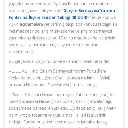
yayımlanan ve Sermaye Piyasası Kurulunun resmi internet
sitesinde güncel hali yer alan “
Girişim Sermayesi Yatırım
Fonlarına İlişkin Esaslar Tebliği (III-52.4)
“nde de konuya
ilişkin açıklamalara yer verilmiş olup, söz konusu tebliğin 18
inci maddesinde, girişim şirketlerine ve girişim sermayesi
yatırımlarına ilişkin esaslar, 19 uncu maddesinde ise girişim
sermayesi yatırımlarına ilişkin yatırım sınırlamaları
düzenlenmiştir.
Bu çerçevede, başvurunuz ve eklerinin incelenmesinden;
– … , … A.Ş. …inci Girişim Sermayesi Yatırım Fonu (Fon),
Hollanda mukimi … (Şirket) ve Hollanda mukimi … (Vakıf)
arasında Hissedarlar Sözleşmesi (…) imzalandığı,
– Yine … A.Ş. …inci Girişim Sermayesi Yatırım Fonu (Fon) ile …
(Şirket) arasında Hisse İştirak Sözleşmesi (…) imzalandığı,
sözleşmede bahsedilen şirketin, …’yi ifade ettiği, bu şirketin
de mikroçip tasarımı ve uygulaması ile ilgili faaliyetinin
olduğu, Fon’un bu şirketin sermayesine iştirak edeceği,