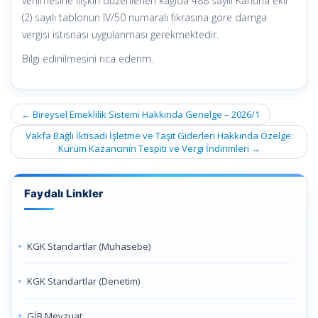
verilmesine ilişkin düzenlenen kağıda 488 sayılı Kanuna ekli
(2) sayılı tablonun IV/50 numaralı fıkrasına göre damga
vergisi istisnası uygulanması gerekmektedir.
Bilgi edinilmesini rica ederim.
Post
←
Bireysel Emeklilik Sistemi Hakkında Genelge – 2026/1
navigation
Vakfa Bağlı İktisadi İşletme ve Taşıt Giderleri Hakkında Özelge:
Kurum Kazancının Tespiti ve Vergi İndirimleri
→
Faydalı Linkler
KGK Standartlar (Muhasebe)
KGK Standartlar (Denetim)
GİB Mevzuat