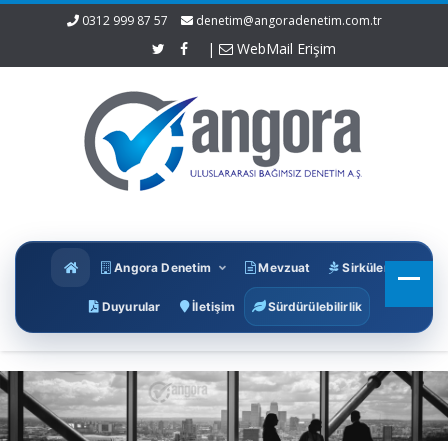
0312 999 87 57
denetim@angoradenetim.com.tr
|
WebMail Erişim
Angora Denetim
Mevzuat
Sirküler
Duyurular
İletişim
Sürdürülebilirlik