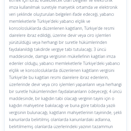
etmek için ibraz edilebilecek olan belgeler ile elektronik
imza kullanılmak suretiyle manyetik ortamda ve elektronik
veri şeklinde oluşturulan belgeleri ifade edeceği, yabancı
memleketlerle Türkiye’deki yabancı elçilik ve
konsolosluklarda düzenlenen kağıtların, Türkiye’de resmi
dairelere ibraz edildiği, üzerine devir veya ciro işlemleri
yürütüldüğü veya herhangi bir suretle hükümlerinden
faydalanıldığı takdirde vergiye tabi tutulacağı; 3 üncü
maddesinde, damga vergisinin mükellefinin kağıtları imza
edenler olduğu, yabancı memleketlerle Türkiye’deki yabancı
elçilik ve konsolosluklarda düzenlenen kağıtların vergisini
Türkiye’de bu kağıtları resmi dairelere ibraz edenlerin,
üzerlerinde devir veya ciro işlemleri yapanların veya herhangi
bir suretle hükümlerinden faydalananların ödeyeceği; 4 üncü
maddesinde, bir kağıdın tabi olacağı verginin tayini için o
kağıdın mahiyetine bakılacağı ve buna göre tabloda yazılı
vergisinin bulunacağı, kağıtların mahiyetlerinin tayininde, şekli
kanunlarda belirtilmiş olanlarda kanunlardaki adlarına,
belirtilmemiş olanlarda üzerlerindeki yazının tazammun