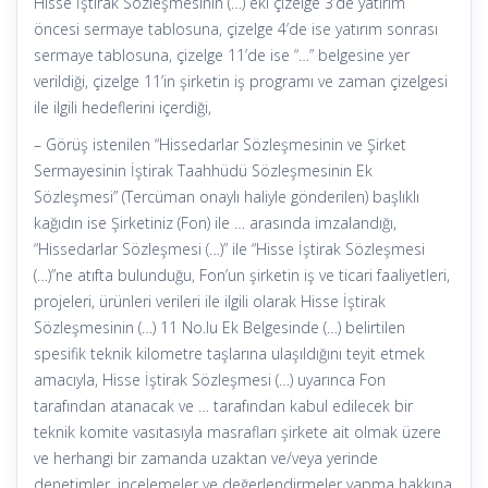
Hisse İştirak Sözleşmesinin (…) eki çizelge 3’de yatırım
öncesi sermaye tablosuna, çizelge 4’de ise yatırım sonrası
sermaye tablosuna, çizelge 11’de ise “…” belgesine yer
verildiği, çizelge 11’in şirketin iş programı ve zaman çizelgesi
ile ilgili hedeflerini içerdiği,
– Görüş istenilen “Hissedarlar Sözleşmesinin ve Şirket
Sermayesinin İştirak Taahhüdü Sözleşmesinin Ek
Sözleşmesi” (Tercüman onaylı haliyle gönderilen) başlıklı
kağıdın ise Şirketiniz (Fon) ile … arasında imzalandığı,
“Hissedarlar Sözleşmesi (…)” ile “Hisse İştirak Sözleşmesi
(…)”ne atıfta bulunduğu, Fon’un şirketin iş ve ticari faaliyetleri,
projeleri, ürünleri verileri ile ilgili olarak Hisse İştirak
Sözleşmesinin (…) 11 No.lu Ek Belgesinde (…) belirtilen
spesifik teknik kilometre taşlarına ulaşıldığını teyit etmek
amacıyla, Hisse İştirak Sözleşmesi (…) uyarınca Fon
tarafından atanacak ve … tarafından kabul edilecek bir
teknik komite vasıtasıyla masrafları şirkete ait olmak üzere
ve herhangi bir zamanda uzaktan ve/veya yerinde
denetimler, incelemeler ve değerlendirmeler yapma hakkına