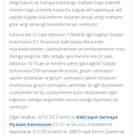
ettiği hüküm ve manaya bakılacağı, mahiyeti tayin edilmek
istenen kağıt üzerinde başka bir kağıda atıf yapılmışsa, atıf
yapılan kağıdın hükümlerine nazaran iktisap ettiği mahiyete
göre vergi alınacağı hükümlerine yer verilmiştir.
Kanuna ekli (1) sayılı tablonun “I.Akitlerle ilgili kağıtlar” başlıklı
bölümünün A/1 fıkrasında, belli parayı ihtiva eden
mukavelenameler, taahhütnameler ve temliknamelerin nispi
damga vergisine tabi olduğu; aynı Kanuna ekli (2) sayılı
tablonun “IV-Ticari ve medeni işlerle ilgili kağıtlar” başlıklı
bölümünün (50) numaralı fıkrasında, girişim sermayesi
yatırım ortaklıkları ve girişim sermayesi yatırım fonlarının
münhasıran girişim sermayesi yatırımları ile ilgili düzenlenen
sözleşmeler ile bu sözleşmelere ilişkin düzenlenen diğer
kağıtların damga vergisinden istisna olduğu hükmüne yer
verilmiştir.
Diğer taraftan, 6/12/2012 tarihli ve
6362 sayılı Sermaye
Piyasası Kanununun
52 nci ve 54 üncü maddelerine
dayanılarak 2/1/2014 tarihli ve 28870 sayılı Resmî Gazete’de