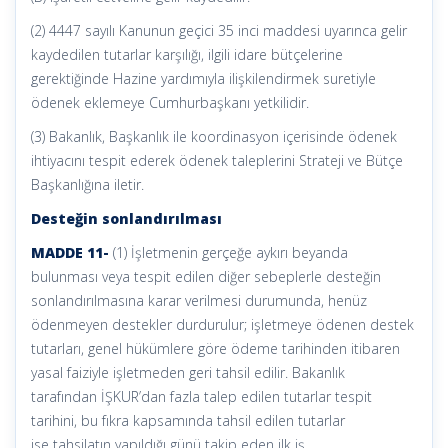
(2) 4447 sayılı Kanunun geçici 35 inci maddesi uyarınca gelir
kaydedilen tutarlar karşılığı, ilgili idare bütçelerine
gerektiğinde Hazine yardımıyla ilişkilendirmek suretiyle
ödenek eklemeye Cumhurbaşkanı yetkilidir.
(3) Bakanlık, Başkanlık ile koordinasyon içerisinde ödenek
ihtiyacını tespit ederek ödenek taleplerini Strateji ve Bütçe
Başkanlığına iletir.
Desteğin sonlandırılması
MADDE 11-
(1) İşletmenin gerçeğe aykırı beyanda
bulunması veya tespit edilen diğer sebeplerle desteğin
sonlandırılmasına karar verilmesi durumunda, henüz
ödenmeyen destekler durdurulur; işletmeye ödenen destek
tutarları, genel hükümlere göre ödeme tarihinden itibaren
yasal faiziyle işletmeden geri tahsil edilir. Bakanlık
tarafından İŞKUR’dan fazla talep edilen tutarlar tespit
tarihini, bu fıkra kapsamında tahsil edilen tutarlar
ise tahsilatın yapıldığı günü takip eden ilk iş