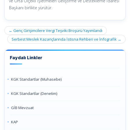
ve Orta Ölçekli İşletmeleri Geliştirme ve Destekleme İdaresi
Başkanı birlikte yürütür.
Post
←
Genç Girişimcilere Vergi Teşviki Broşürü Yayımlandı
navigation
Serbest Meslek Kazançlarında İstisna Rehberi ve İnfografik
→
Faydalı Linkler
KGK Standartlar (Muhasebe)
KGK Standartlar (Denetim)
GİB Mevzuat
KAP