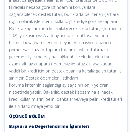
imalat sanayi işletmelerinden KOBİ statüsünde olup ikinci
fıkradaki hesaba göre istihdamını koruyanlara
sağlanabilecek destek tutarı, bu fıkrada belirlenen şartlara
uygun olarak işletmenin kullandığı krediye göre hesaplanır.
Bu fıkra kapsamında kullanılabilecek kredi tutarı, işletmenin
2025 yılı Kasım ve Aralık aylarındaki muhtasar ve prim
hizmet beyannamelerinde beyan edilen işyeri bazında
prime esas kazanç toplam tutarının aylık ortalamasını
geçemez. İşletme başına sağlanabilecek destek tutarı,
azami altı ay anapara ödemesiz ve otuz altı aya kadar
vadeli bir kredi için on destek puanına karşılık gelen tutar ile
sınırlıdır. Destek ödemeleri, istihdam
koruma kriterinin sağlandığı ay sayısının on ikiye oranı
nispetinde yapılır. Bakanlık, destek kapsamına alınacak
kredi kullanımlarını belirli bankalar ve/veya belirli kredi türleri
ile sınırlandırmaya yetkilidir.
ÜÇÜNCÜ BÖLÜM
Başvuru ve Değerlendirme İşlemleri