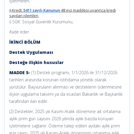
işletmeleri,
ı) Kredi:
5411 sayılı Kanunun
48 inci maddesi uyarınca kredi
sayılan işlemleri,
i) SGK: Sosyal Güvenlik Kurumunu,
ifade eder.
İKİNCİ BÖLÜM
Destek Uygulaması
Desteğe ilişkin hususlar
MADDE 5-
(1) Destek programı, 1/1/2026 ile 31/12/2026
tarihleri arasında korunan istihdama yönelik olarak
yürütülür. Başvuruların alınması ve desteklerin ödenmesine
ilişkin uygulama takvimi ya da esasları Bakanlık ve Başkanlık
tarafından ilan edilir.
(2) Destekler, 2025 yılı Kasım-Aralık dönemine ait ortalama
aylık prim gün sayısını 2026 yılında aylık bazda koruyan
işletmelere sağlanır. Ödeme talep edilen aydaki aylık prim
gün sayısı, 2025 yılı Kasım-Aralık döneminin ortalama aylık