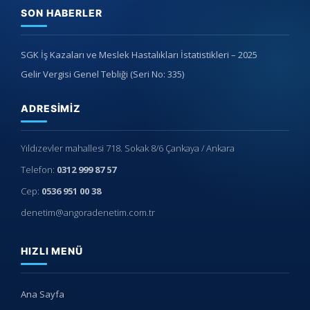
SON HABERLER
SGK İş Kazaları ve Meslek Hastalıkları İstatistikleri – 2025
Gelir Vergisi Genel Tebliği (Seri No: 335)
ADRESIMIZ
Yıldızevler mahallesi 718. Sokak 8/6 Çankaya / Ankara
Telefon:
0312 999 87 57
Cep:
0536 951 00 38
denetim@angoradenetim.com.tr
HIZLI MENÜ
Ana Sayfa