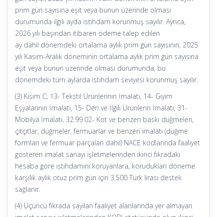
prim gün sayısına eşit veya bunun üzerinde olması
durumunda ilgili ayda istihdam korunmuş sayılır. Ayrıca,
2026 yılı başından itibaren ödeme talep edilen
ay dahil dönemdeki ortalama aylık prim gün sayısının, 2025
yılı Kasım-Aralık döneminin ortalama aylık prim gün sayısına
eşit veya bunun üzerinde olması durumunda, bu
dönemdeki tüm aylarda istihdam seviyesi korunmuş sayılır.
(3) Kısım C; 13- Tekstil Ürünlerinin İmalatı, 14- Giyim
Eşyalarının İmalatı, 15- Deri ve İlgili Ürünlerin İmalatı, 31-
Mobilya İmalatı, 32.99.02- Kot ve benzeri baskı düğmeleri,
çıtçıtlar, düğmeler, fermuarlar ve benzeri imalatı (düğme
formları ve fermuar parçaları dahil) NACE kodlarında faaliyet
gösteren imalat sanayi işletmelerinden ikinci fıkradaki
hesaba göre istihdamını koruyanlara, korudukları döneme
karşılık aylık otuz prim gün için 3.500 Türk lirası destek
sağlanır.
(4) Üçüncü fıkrada sayılan faaliyet alanlarında yer almayan