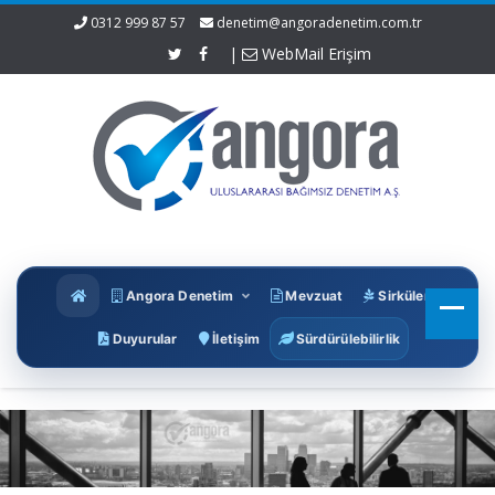
0312 999 87 57
denetim@angoradenetim.com.tr
|
WebMail Erişim
Angora Denetim
Mevzuat
Sirküler
Duyurular
İletişim
Sürdürülebilirlik