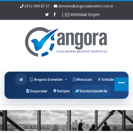
0312 999 87 57
denetim@angoradenetim.com.tr
|
WebMail Erişim
Angora Denetim
Mevzuat
Sirküler
Duyurular
İletişim
Sürdürülebilirlik