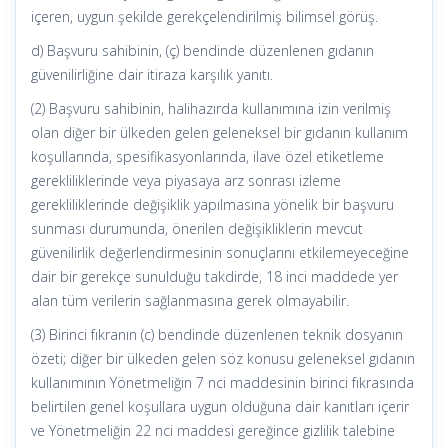
içeren, uygun şekilde gerekçelendirilmiş bilimsel görüş.
d) Başvuru sahibinin, (ç) bendinde düzenlenen gıdanın
güvenilirliğine dair itiraza karşılık yanıtı.
(2) Başvuru sahibinin, halihazırda kullanımına izin verilmiş
olan diğer bir ülkeden gelen geleneksel bir gıdanın kullanım
koşullarında, spesifikasyonlarında, ilave özel etiketleme
gerekliliklerinde veya piyasaya arz sonrası izleme
gerekliliklerinde değişiklik yapılmasına yönelik bir başvuru
sunması durumunda, önerilen değişikliklerin mevcut
güvenilirlik değerlendirmesinin sonuçlarını etkilemeyeceğine
dair bir gerekçe sunulduğu takdirde, 18 inci maddede yer
alan tüm verilerin sağlanmasına gerek olmayabilir.
(3) Birinci fıkranın (c) bendinde düzenlenen teknik dosyanın
özeti; diğer bir ülkeden gelen söz konusu geleneksel gıdanın
kullanımının Yönetmeliğin 7 nci maddesinin birinci fıkrasında
belirtilen genel koşullara uygun olduğuna dair kanıtları içerir
ve Yönetmeliğin 22 nci maddesi gereğince gizlilik talebine