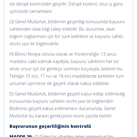
da detaylı kontrolden geçirilir. Detaylı kontrol, otuz iş günü
içerisinde tamamlanır.
(3) Genel Müdürlük, bildirimin geçerliliği konusunda başvuru
sahibinden ilave bilgi talep edebilir. Bu durumda, ilave
bilginin sağlanması için bir süre belirlenir ve başvuru sahibi
resmi yazı ile bilgilendirilir.
(4) Birinci fıkraya istisna olarak ve Yönetmeliğin 13 üncü
maddesi saklı kalmak kaydıyla, başvuru sahibinin her bir
eksik unsur için bir gerekçe sunması koşuluyla, bildirim bu
Tebliğin 15 inci, 17 nci ve 18 inci maddelerde belirtilen tüm
unsurları içermese de geçerli olarak kabul edilebilir.
(5) Genel Müdürlük, bildirimin geçerli kabul edilip edilmediği
konusunda başvuru sahibini resmi yazı ile bilgilendirir.
Bildirimin geçerli kabul edilmemesi durumunda, Genel
Müdürlük bu kararın gerekçesini resmi yazıda belirtir.
Başvurunun geçerliliğinin kontrolü
MADDE 20-
(1) Diğer bir ülkeden gelen geleneksel bir