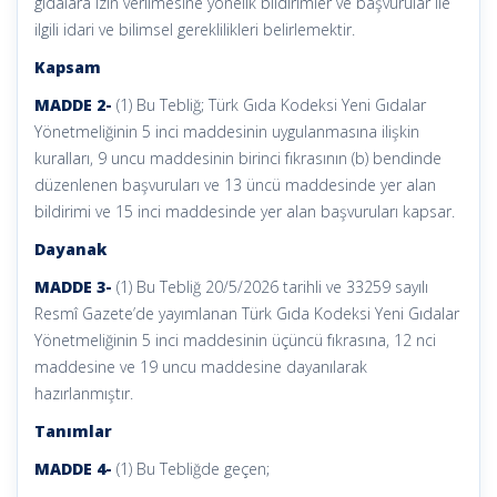
gıdalara izin verilmesine yönelik bildirimler ve başvurular ile
ilgili idari ve bilimsel gereklilikleri belirlemektir.
Kapsam
MADDE 2-
(1) Bu Tebliğ; Türk Gıda Kodeksi Yeni Gıdalar
Yönetmeliğinin 5 inci maddesinin uygulanmasına ilişkin
kuralları, 9 uncu maddesinin birinci fıkrasının (b) bendinde
düzenlenen başvuruları ve 13 üncü maddesinde yer alan
bildirimi ve 15 inci maddesinde yer alan başvuruları kapsar.
Dayanak
MADDE 3-
(1) Bu Tebliğ 20/5/2026 tarihli ve 33259 sayılı
Resmî Gazete’de yayımlanan Türk Gıda Kodeksi Yeni Gıdalar
Yönetmeliğinin 5 inci maddesinin üçüncü fıkrasına, 12 nci
maddesine ve 19 uncu maddesine dayanılarak
hazırlanmıştır.
Tanımlar
MADDE 4-
(1) Bu Tebliğde geçen;