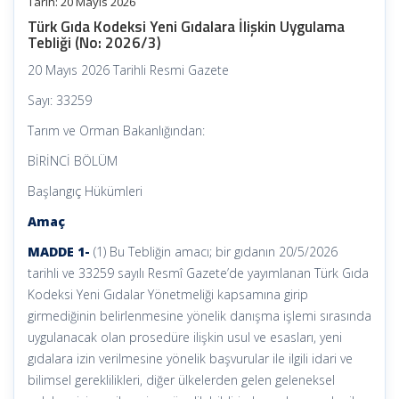
Tarih:
20 Mayıs 2026
Türk Gıda Kodeksi Yeni Gıdalara İlişkin Uygulama
Tebliği (No: 2026/3)
20 Mayıs 2026 Tarihli Resmi Gazete
Sayı: 33259
Tarım ve Orman Bakanlığından:
BİRİNCİ BÖLÜM
Başlangıç Hükümleri
Amaç
MADDE 1-
(1) Bu Tebliğin amacı; bir gıdanın 20/5/2026
tarihli ve 33259 sayılı Resmî Gazete’de yayımlanan Türk Gıda
Kodeksi Yeni Gıdalar Yönetmeliği kapsamına girip
girmediğinin belirlenmesine yönelik danışma işlemi sırasında
uygulanacak olan prosedüre ilişkin usul ve esasları, yeni
gıdalara izin verilmesine yönelik başvurular ile ilgili idari ve
bilimsel gereklilikleri, diğer ülkelerden gelen geleneksel