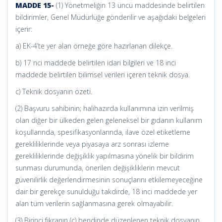
MADDE 15-
(1) Yönetmeliğin 13 üncü maddesinde belirtilen
bildirimler, Genel Müdürlüğe gönderilir ve aşağıdaki belgeleri
içerir:
a) EK-4’te yer alan örneğe göre hazırlanan dilekçe.
b) 17 nci maddede belirtilen idari bilgileri ve 18 inci
maddede belirtilen bilimsel verileri içeren teknik dosya.
c) Teknik dosyanın özeti.
(2) Başvuru sahibinin; halihazırda kullanımına izin verilmiş
olan diğer bir ülkeden gelen geleneksel bir gıdanın kullanım
koşullarında, spesifikasyonlarında, ilave özel etiketleme
gerekliliklerinde veya piyasaya arz sonrası izleme
gerekliliklerinde değişiklik yapılmasına yönelik bir bildirim
sunması durumunda, önerilen değişikliklerin mevcut
güvenilirlik değerlendirmesinin sonuçlarını etkilemeyeceğine
dair bir gerekçe sunulduğu takdirde, 18 inci maddede yer
alan tüm verilerin sağlanmasına gerek olmayabilir.
(3) Birinci fıkranın (c) bendinde düzenlenen teknik dosyanın