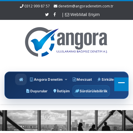
0312 999 87 57
denetim@angoradenetim.com.tr
|
WebMail Erişim
Angora Denetim
Mevzuat
Sirküler
Duyurular
İletişim
Sürdürülebilirlik