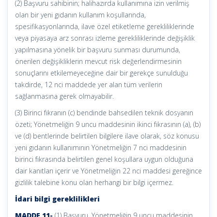
(2) Başvuru sahibinin; halihazırda kullanımına izin verilmiş
olan bir yeni gıdanın kullanım koşullarında,
spesifikasyonlarında, ilave özel etiketleme gerekliliklerinde
veya piyasaya arz sonrası izleme gerekliliklerinde değişiklik
yapılmasına yönelik bir başvuru sunması durumunda,
önerilen değişikliklerin mevcut risk değerlendirmesinin
sonuçlarını etkilemeyeceğine dair bir gerekçe sunulduğu
takdirde, 12 nci maddede yer alan tüm verilerin
sağlanmasına gerek olmayabilir.
(3) Birinci fıkranın (c) bendinde bahsedilen teknik dosyanın
özeti; Yönetmeliğin 9 uncu maddesinin ikinci fıkrasının (a), (b)
ve (d) bentlerinde belirtilen bilgilere ilave olarak, söz konusu
yeni gıdanın kullanımının Yönetmeliğin 7 nci maddesinin
birinci fıkrasında belirtilen genel koşullara uygun olduğuna
dair kanıtları içerir ve Yönetmeliğin 22 nci maddesi gereğince
gizlilik talebine konu olan herhangi bir bilgi içermez.
İdari bilgi gereklilikleri
MADDE 11-
(1) Başvuru, Yönetmeliğin 9 uncu maddesinin