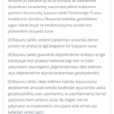
fıkrasının (h) bendinin (8) ve (9) numaralı alt bentlerinde
düzenlenen tasarlanmış nanomateryallerin kullanımını
içermesi durumunda, başvuru sahibi Yönetmeliğin 9 uncu
maddesinin dördüncü fıkrasında belirtilen gerekliliklere
uygun olarak tespit ve karakterizasyona yönelik test
yöntemlerini dosyada sunar.
(3) Başvuru sahibi, verilerin toplanması sırasında izlenen
yöntem ve strateji ile ilgili belgelerin bir kopyasını sunar.
(4) Başvuru sahibi, güvenilirlik değerlendirme stratejisi ve ilgili
toksikolojik test stratejisi hakkında bilgi verir ve belirli
çalışmaların veya bilgilerin değerlendirmeye dâhil edilmesi
veya değerlendirme dışında bırakılmasını gerekçelendirir.
(5) Başvuru sahibi, talep edilmesi halinde, başvurusunu
desteklemek amacıyla kendisi tarafından veya kendisi adına
gerçekleştirilmiş olan, yayımlanmış ve yayımlanmamış her bir
çalışmanın ham verilerini sunar. Bu bilgiler, her bir
çalışmanın ve incelemelerin sonuçlarını elde etmek için
kullanılan verileri içerir.