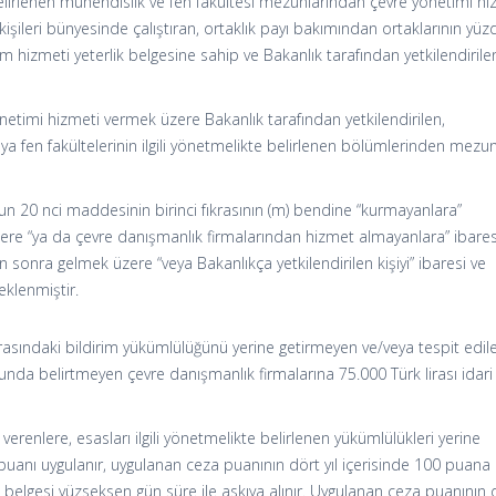
e belirlenen mühendislik ve fen fakültesi mezunlarından çevre yönetimi hi
kişileri bünyesinde çalıştıran, ortaklık payı bakımından ortaklarının yüz
im hizmeti yeterlik belgesine sahip ve Bakanlık tarafından yetkilendirile
yönetimi hizmeti vermek üzere Bakanlık tarafından yetkilendirilen,
eya fen fakültelerinin ilgili yönetmelikte belirlenen bölümlerinden mezu
n 20 nci maddesinin birinci fıkrasının (m) bendine “kurmayanlara”
re “ya da çevre danışmanlık firmalarından hizmet almayanlara” ibares
 sonra gelmek üzere “veya Bakanlıkça yetkilendirilen kişiyi” ibaresi ve
eklenmiştir.
krasındaki bildirim yükümlülüğünü yerine getirmeyen ve/veya tespit edil
aporunda belirtmeyen çevre danışmanlık firmalarına 75.000 Türk lirası idar
verenlere, esasları ilgili yönetmelikte belirlenen yükümlülükleri yerine
puanı uygulanır, uygulanan ceza puanının dört yıl içerisinde 100 puana
belgesi yüzseksen gün süre ile askıya alınır. Uygulanan ceza puanının 