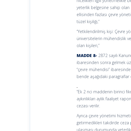
nicelikleri ilgili yönetmelikl
yeterlik belgesine sahip olan 
ellisinden fazlası çevre yönet
tüzel kişiliği,”
“Yetkilendirilmiş kişi: Çevre 
üniversitelerin mühendislik v
olan kişileri,”
MADDE 8-
2872 sayılı Kanunu
ibaresinden sonra gelmek üze
“çevre mühendisi” ibaresinden
bende aşağıdaki paragraflar 
“Ek 2 nci maddenin birinci fı
aykırılıkları aylık faaliyet r
cezası verilir.
Ayrıca çevre yönetimi hizmeti 
getirmedikleri takdirde ceza 
ulaşması durumunda yeterlik 