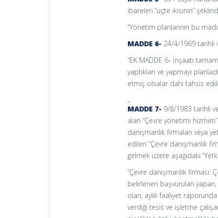
ibareleri “üçte ikisinin” şekl
“Yönetim planlarının bu madd
MADDE 6-
24/4/1969 tarihli
“EK MADDE 6- İnşaatı tamamla
yaptıkları ve yapmayı planlad
etmiş olsalar dahi tahsis ed
MADDE 7-
9/8/1983 tarihli 
alan “Çevre yönetimi hizmeti”
danışmanlık firmaları veya ye
edilen “Çevre danışmanlık fi
gelmek üzere aşağıdaki “Yetkil
“Çevre danışmanlık firması: Ç
belirlenen başvuruları yapan,
olan, aylık faaliyet raporunda
verdiği tesis ve işletme çalış