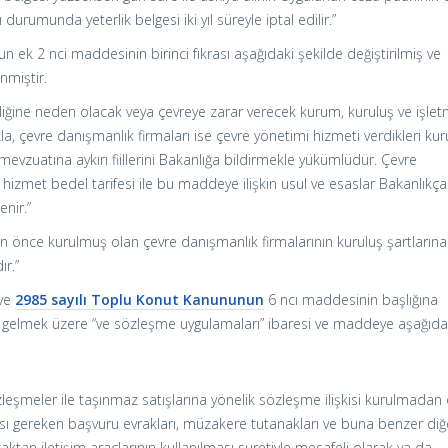
durumunda yeterlik belgesi iki yıl süreyle iptal edilir.”
n ek 2 nci maddesinin birinci fıkrası aşağıdaki şekilde değiştirilmiş ve
nmiştir.
rliliğine neden olacak veya çevreye zarar verecek kurum, kuruluş ve işle
a, çevre danışmanlık firmaları ise çevre yönetimi hizmeti verdikleri ku
mevzuatına aykırı fiillerini Bakanlığa bildirmekle yükümlüdür. Çevre
 hizmet bedel tarifesi ile bu maddeye ilişkin usul ve esaslar Bakanlıkça
enir.”
den önce kurulmuş olan çevre danışmanlık firmalarının kuruluş şartlarına
ır.”
 ve
2985 sayılı Toplu Konut Kanununun
6 ncı maddesinin başlığına
a gelmek üzere “ve sözleşme uygulamaları” ibaresi ve maddeye aşağıda
zleşmeler ile taşınmaz satışlarına yönelik sözleşme ilişkisi kurulmadan
ası gereken başvuru evrakları, müzakere tutanakları ve buna benzer diğ
uzaktan iletişim araçlarının kullanılması suretiyle mesafeli olarak ya da