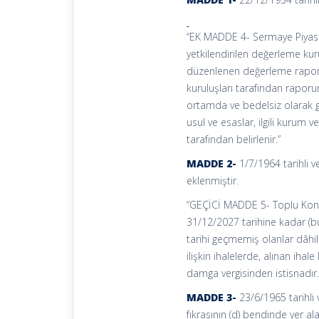
“EK MADDE 4- Sermaye Piyasa
yetkilendirilen değerleme ku
düzenlenen değerleme raporun
kuruluşları tarafından rapor
ortamda ve bedelsiz olarak g
usul ve esaslar, ilgili kurum
tarafından belirlenir.”
MADDE 2-
1/7/1964 tarihli 
eklenmiştir.
“GEÇİCİ MADDE 5- Toplu Konut
31/12/2027 tarihine kadar (bu 
tarihi geçmemiş olanlar dâhil 
ilişkin ihalelerde, alınan iha
damga vergisinden istisnadır.
MADDE 3-
23/6/1965 tarihli
fıkrasının (d) bendinde yer 