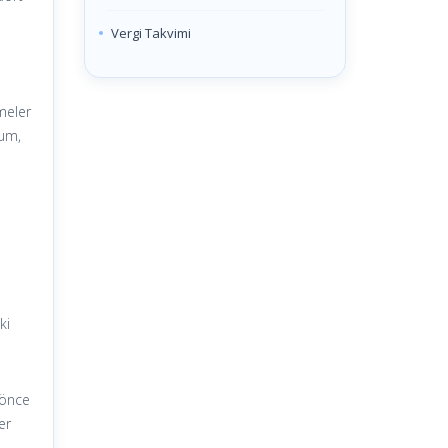
Vergi Takvimi
tmeler
rum,
ki
 önce
er