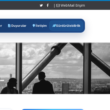
|
WebMail Erişim
er
Duyurular
İletişim
Sürdürülebilirlik