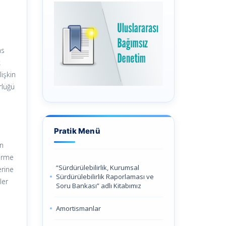
ns
k
işkin
rlüğü
Pratik Menü
en
verme
“Sürdürülebilirlik, Kurumsal
erine
Sürdürülebilirlik Raporlaması ve
ler
Soru Bankası” adlı Kitabımız
Amortismanlar