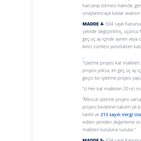
harcanıp bitmesi halinde, geri
onaylanıncaya kadar avansın t
MADDE 4-
634 sayılı Kanunun 
şekilde değiştirilmiş, üçüncü 
geç üç ay içinde aynen veya de
ikinci cümlesi yürürlükten kal
“İşletme projesi kat malikler
projesi yoksa, en geç üç ay i
geçici bir işletme projesi yapa
“c) Her kat malikinin 20 nci 
“Mevcut işletme projesi varsa
projesi bedelinin takvim yılı b
tarihli ve
213 sayılı Vergi 
edilen yeniden değerleme ora
malikleri kuruluna sunulur.”
MADDE 5-
634 sayılı Kanunun