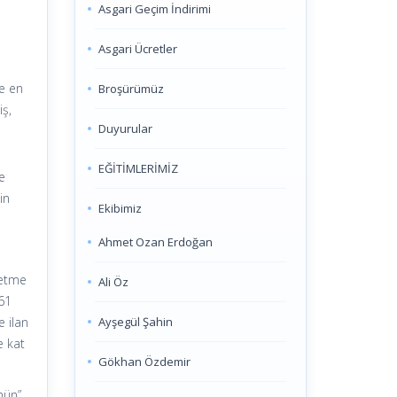
Asgari Geçim İndirimi
Asgari Ücretler
ve en
Broşürümüz
iş,
Duyurular
EĞİTİMLERİMİZ
me
in
Ekibimiz
Ahmet Ozan Erdoğan
letme
Ali Öz
961
Ayşegül Şahin
 ilan
e kat
Gökhan Özdemir
nün”