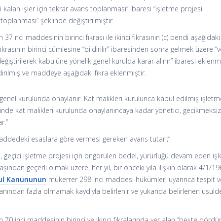
 kalan işler için tekrar avans toplanması” ibaresi “işletme projesi
oplanması” şeklinde değiştirilmiştir.
37 nci maddesinin birinci fıkrası ile ikinci fıkrasının (c) bendi aşağıdaki
fıkrasının birinci cümlesine “bildirilir” ibaresinden sonra gelmek üzere “
ğiştirilerek kabulüne yönelik genel kurulda karar alınır” ibaresi eklenm
dırılmış ve maddeye aşağıdaki fıkra eklenmiştir.
i genel kurulunda onaylanır. Kat malikleri kurulunca kabul edilmiş işlet
çinde kat malikleri kurulunda onaylanıncaya kadar yönetici, gecikmeksiz
r.”
maddedeki esaslara göre vermesi gereken avans tutarı;”
, geçici işletme projesi için öngörülen bedel, yürürlüğü devam eden iş
aşından geçerli olmak üzere, her yıl, bir önceki yıla ilişkin olarak 4/1/1
Usul Kanununun
mükerrer 298 inci maddesi hükümleri uyarınca tespit ve
nından fazla olmamak kaydıyla belirlenir ve yukarıda belirlenen usuld
 70 inci maddesinin birinci ve ikinci fıkralarında yer alan “beşte dördü