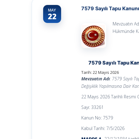
7579 Sayılı Tapu Kanunu
MAY
22
Mevzuatın Adı
Hükmünde Kar
7579 Sayılı Tapu Ka
Tarih:
22 Mayıs 2026
Mevzuatın Adı
: 7579 Sayılı 
Değişiklik Yapılmasına Dair Ka
22 Mayıs 2026 Tarihli Resmi
Sayı: 33261
Kanun No: 7579
Kabul Tarihi: 7/5/2026
MADDE 1-
22/12/1934 tarihl