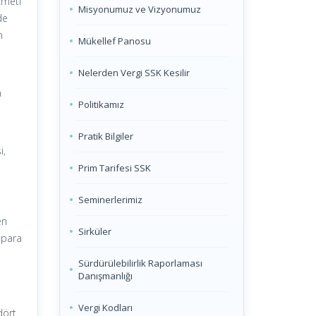
zmeti
Misyonumuz ve Vizyonumuz
de
n
Mükellef Panosu
Nelerden Vergi SSK Kesilir
n
Politikamız
Pratik Bilgiler
i,
Prim Tarifesi SSK
Seminerlerimiz
en
Sirküler
i para
Sürdürülebilirlik Raporlaması
Danışmanlığı
Vergi Kodları
dört