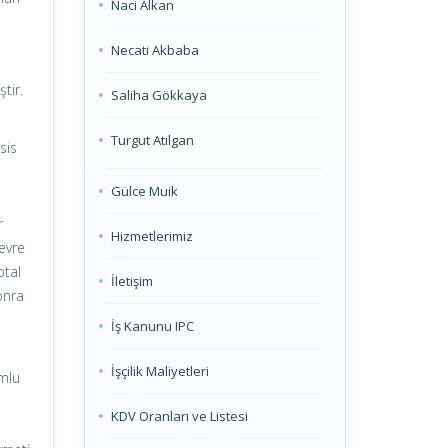
Naci Alkan
Necati Akbaba
tir.
Saliha Gökkaya
Turgut Atılgan
sis
Gülce Muik
r
Hizmetlerimiz
evre
ptal
İletişim
onra
İş Kanunu IPC
İşçilik Maliyetleri
umlu
KDV Oranları ve Listesi