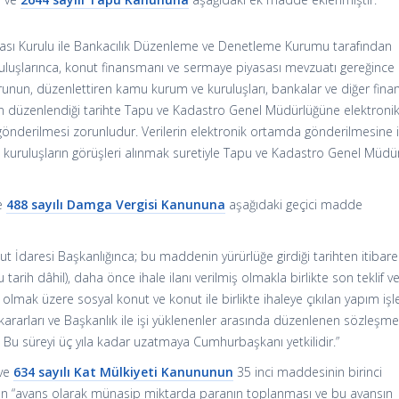
sı Kurulu ile Bankacılık Düzenleme ve Denetleme Kurumu tarafından
ruluşlarınca, konut finansmanı ve sermaye piyasası mevzuatı gereğince
un, düzenlettiren kamu kurum ve kuruluşları, bankalar ve diğer fina
un düzenlendiği tarihte Tapu ve Kadastro Genel Müdürlüğüne elektroni
önderilmesi zorunludur. Verilerin elektronik ortamda gönderilmesine il
 ve kuruluşların görüşleri alınmak suretiyle Tapu ve Kadastro Genel Müdü
ve
488 sayılı Damga Vergisi Kanununa
aşağıdaki geçici madde
 İdaresi Başkanlığınca; bu maddenin yürürlüğe girdiği tarihten itibar
tarih dâhil), daha önce ihale ilanı verilmiş olmakla birlikte son teklif 
olmak üzere sosyal konut ve konut ile birlikte ihaleye çıkılan yapım işl
le kararları ve Başkanlık ile işi yüklenenler arasında düzenlenen sözleşme
 Bu süreyi üç yıla kadar uzatmaya Cumhurbaşkanı yetkilidir.”
 ve
634 sayılı Kat Mülkiyeti Kanununun
35 inci maddesinin birinci
alan “avans olarak münasip miktarda paranın toplanması ve bu avansın