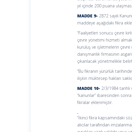
yıl içinde 200 puana ulaşması 
MADDE 9-
2872 sayılı Kanunu
maddeye aşağıdaki fıkra ekle
“Faaliyetleri sonucu çevre ki
çevre yönetimi hizmeti almakl
kuruluş ve işletmelerin çevre 
danışmanlık firmasının asgari
çıkarılacak yönetmelikle belirl
“Bu fıkranın yürürlük tarihin
ilişkin müktesep hakları saklıd
MADDE 10-
2/3/1984 tarihli
“kanunlar” ibaresinden sonr
fıkralar eklenmiştir.
“İkinci fıkra kapsamındaki sö
alıcılar tarafından imzalanm
evraklar; yazılı şekilde veya 