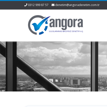
0312 999 87 57
denetim@angoradenetim.com.tr