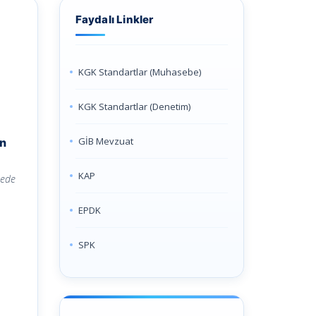
Faydalı Linkler
KGK Standartlar (Muhasebe)
KGK Standartlar (Denetim)
GİB Mevzuat
un
KAP
mede
EPDK
SPK