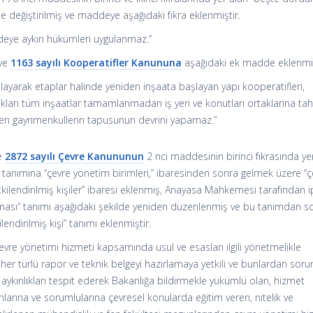
inde değiştirilmiş ve maddeye aşağıdaki fıkra eklenmiştir.
eye aykırı hükümleri uygulanmaz.”
 ve
1163 sayılı Kooperatifler Kanununa
aşağıdaki ek madde eklenmiş
yarak etaplar halinde yeniden inşaata başlayan yapı kooperatifleri,
ıkları tüm inşaatlar tamamlanmadan iş yeri ve konutları ortaklarına tah
ilen gayrimenkullerin tapusunun devrini yapamaz.”
ve
2872 sayılı Çevre Kanununun
2 nci maddesinin birinci fıkrasında ye
 tanımına “çevre yönetim birimleri,” ibaresinden sonra gelmek üzere “ç
tkilendirilmiş kişiler” ibaresi eklenmiş, Anayasa Mahkemesi tarafından i
rması” tanımı aşağıdaki şekilde yeniden düzenlenmiş ve bu tanımdan s
endirilmiş kişi” tanımı eklenmiştir.
evre yönetimi hizmeti kapsamında usul ve esasları ilgili yönetmelikle
 her türlü rapor ve teknik belgeyi hazırlamaya yetkili ve bunlardan sor
 aykırılıkları tespit ederek Bakanlığa bildirmekle yükümlü olan, hizmet
anlarına ve sorumlularına çevresel konularda eğitim veren, nitelik ve