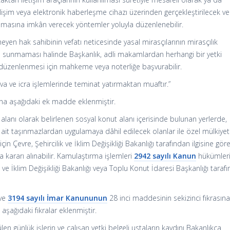
lişim veya elektronik haberleşme cihazı üzerinden gerçekleştirilecek ve
anmasına imkân verecek yöntemler yoluyla düzenlenebilir.
eyen hak sahibinin vefatı neticesinde yasal mirasçılarının mirasçılık
eyi sunmaması halinde Başkanlık, adli makamlardan herhangi bir yetki
i düzenlenmesi için mahkeme veya noterliğe başvurabilir.
 dava ve icra işlemlerinde teminat yatırmaktan muaftır.”
na aşağıdaki ek madde eklenmiştir.
lanı olarak belirlenen sosyal konut alanı içerisinde bulunan yerlerde,
ait taşınmazlardan uygulamaya dâhil edilecek olanlar ile özel mülkiye
in Çevre, Şehircilik ve İklim Değişikliği Bakanlığı tarafından ilgisine gör
 kararı alınabilir. Kamulaştırma işlemleri
2942 sayılı Kanun
hükümler
 ve İklim Değişikliği Bakanlığı veya Toplu Konut İdaresi Başkanlığı taraf
 ve
3194 sayılı İmar Kanununun
28 inci maddesinin sekizinci fıkrasın
şağıdaki fıkralar eklenmiştir.
len günlük işlerin ve çalışan yetki belgeli ustaların kaydını Bakanlıkça