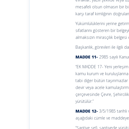
mesafeli olsun olmasın bir bi
karşı taraf kimliğinin doğrul
Yükümlülüklerini yerine getirm
sıfatlarını gösteren bir belg
almaksızın mirasçılık belges
Başkanlık, görevleri ile ilgili
MADDE 11-
2985 sayılı Kanu
“EK MADDE 17- Yeni yerleşim a
kamu kurum ve kuruluşlarına 
tabi diğer bütün taşınmazlar iç
devir veya acele kamulaştırma
çerçevesinde Çevre, Şehircilik
yürütülür.”
MADDE 12-
3/5/1985 tarihli
aşağıdaki cümle ve maddeye a
“Şantiye şefi, şantiyede yürütü