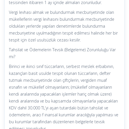
tesisinden itibaren 1 ay içinde almaları zorunludur.
Vergi levhası almak ve bulundurmak mecburiyetinde olan
mükelleflerin vergi levhasını bulundurmak mecburiyetinde
oldukları yerlerde yapılan denetimlerde bulundurma
mecburiyetine uyulmadığının tespit edilmesi halinde her bir
tespit için özel usulsüzlük cezası kesilir.
Tahsilat ve Ödemelerin Tevsik (Belgeleme) Zorunluluğu Var
mı?
Birinci ve ikinci sınıf tüccarların, serbest meslek erbabının,
kazançları basit usulde tespit olunan tüccarların, defter
tutmak mecburiyetinde olan çiftçilerin, vergiden muaf
esnafın ve mükellef olmayanların; (mükellef olmayanların
kendi aralarında yapacakları işlemler hariç olmak üzere)
kendi aralarında ve bu kapsamda olmayanlarla yapacakları
KDV dahil 30.000 TL’yi aşan tutardaki bütün tahsilat ve
ödemelerin, aracı f inansal kurumlar aracılığıyla yapılması ve
bu kurumlar tarafından düzenlenen belgelerle tevsik
edilmesi zorunludur.