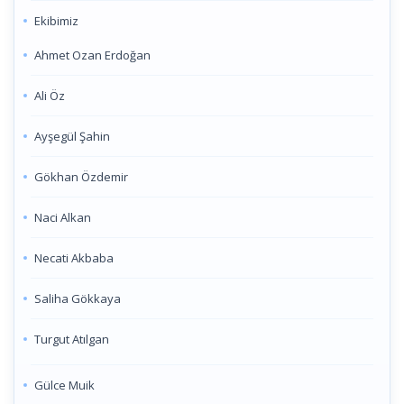
Ekibimiz
Ahmet Ozan Erdoğan
Ali Öz
Ayşegül Şahin
Gökhan Özdemir
Naci Alkan
Necati Akbaba
Saliha Gökkaya
Turgut Atılgan
Gülce Muik