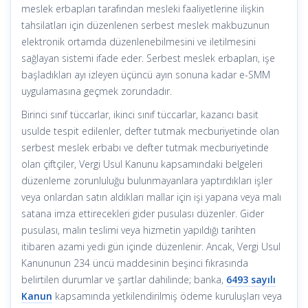
meslek erbapları tarafından mesleki faaliyetlerine ilişkin
tahsilatları için düzenlenen serbest meslek makbuzunun
elektronik ortamda düzenlenebilmesini ve iletilmesini
sağlayan sistemi ifade eder. Serbest meslek erbapları, işe
başladıkları ayı izleyen üçüncü ayın sonuna kadar e-SMM
uygulamasına geçmek zorundadır.
Birinci sınıf tüccarlar, ikinci sınıf tüccarlar, kazancı basit
usulde tespit edilenler, defter tutmak mecburiyetinde olan
serbest meslek erbabı ve defter tutmak mecburiyetinde
olan çiftçiler, Vergi Usul Kanunu kapsamındaki belgeleri
düzenleme zorunluluğu bulunmayanlara yaptırdıkları işler
veya onlardan satın aldıkları mallar için işi yapana veya malı
satana imza ettirecekleri gider pusulası düzenler. Gider
pusulası, malın teslimi veya hizmetin yapıldığı tarihten
itibaren azami yedi gün içinde düzenlenir. Ancak, Vergi Usul
Kanununun 234 üncü maddesinin beşinci fıkrasında
belirtilen durumlar ve şartlar dahilinde; banka,
6493 sayılı
Kanun
kapsamında yetkilendirilmiş ödeme kuruluşları veya