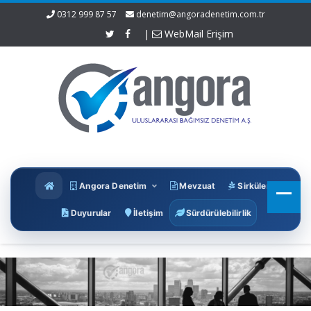
0312 999 87 57
denetim@angoradenetim.com.tr
|
WebMail Erişim
Angora Denetim
Mevzuat
Sirküler
Duyurular
İletişim
Sürdürülebilirlik