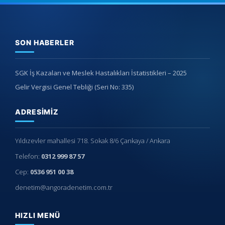
SON HABERLER
SGK İş Kazaları ve Meslek Hastalıkları İstatistikleri – 2025
Gelir Vergisi Genel Tebliği (Seri No: 335)
ADRESIMIZ
Yıldızevler mahallesi 718. Sokak 8/6 Çankaya / Ankara
Telefon:
0312 999 87 57
Cep:
0536 951 00 38
denetim@angoradenetim.com.tr
HIZLI MENÜ