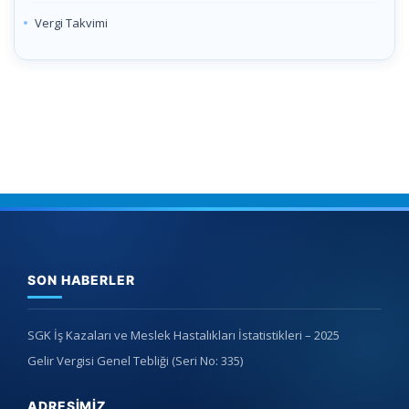
Vergi Takvimi
SON HABERLER
SGK İş Kazaları ve Meslek Hastalıkları İstatistikleri – 2025
Gelir Vergisi Genel Tebliği (Seri No: 335)
ADRESIMIZ