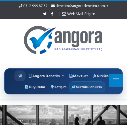
0312 999 87 57
denetim@angoradenetim.com.tr
|
WebMail Erişim
Angora Denetim
Mevzuat
Sirküler
Duyurular
İletişim
Sürdürülebilirlik