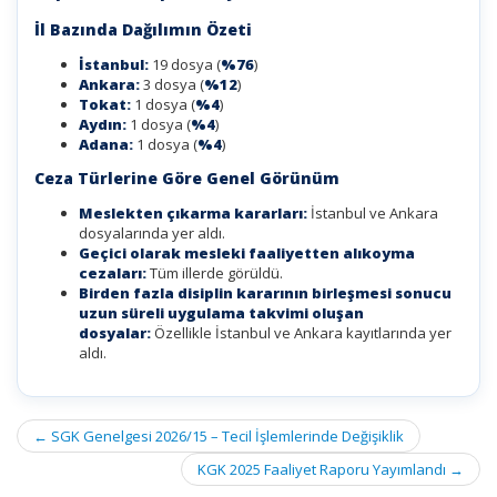
İl Bazında Dağılımın Özeti
İstanbul:
19 dosya (
%76
)
Ankara:
3 dosya (
%12
)
Tokat:
1 dosya (
%4
)
Aydın:
1 dosya (
%4
)
Adana:
1 dosya (
%4
)
Ceza Türlerine Göre Genel Görünüm
Meslekten çıkarma kararları:
İstanbul ve Ankara
dosyalarında yer aldı.
Geçici olarak mesleki faaliyetten alıkoyma
cezaları:
Tüm illerde görüldü.
Birden fazla disiplin kararının birleşmesi sonucu
uzun süreli uygulama takvimi oluşan
dosyalar:
Özellikle İstanbul ve Ankara kayıtlarında yer
aldı.
Post
←
SGK Genelgesi 2026/15 – Tecil İşlemlerinde Değişiklik
navigation
KGK 2025 Faaliyet Raporu Yayımlandı
→