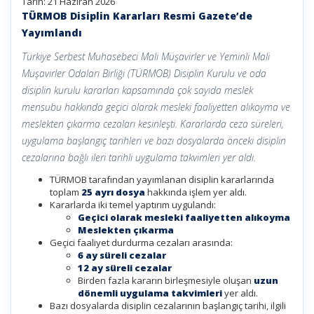
Tarih:
21 Haziran 2026
TÜRMOB Disiplin Kararları Resmi Gazete’de
Yayımlandı
Türkiye Serbest Muhasebeci Mali Müşavirler ve Yeminli Mali
Müşavirler Odaları Birliği (TÜRMOB) Disiplin Kurulu ve oda
disiplin kurulu kararları kapsamında çok sayıda meslek
mensubu hakkında geçici olarak mesleki faaliyetten alıkoyma ve
meslekten çıkarma cezaları kesinleşti. Kararlarda ceza süreleri,
uygulama başlangıç tarihleri ve bazı dosyalarda önceki disiplin
cezalarına bağlı ileri tarihli uygulama takvimleri yer aldı.
TÜRMOB tarafından yayımlanan disiplin kararlarında
toplam
25 ayrı dosya
hakkında işlem yer aldı.
Kararlarda iki temel yaptırım uygulandı:
Geçici olarak mesleki faaliyetten alıkoyma
Meslekten çıkarma
Geçici faaliyet durdurma cezaları arasında:
6 ay süreli cezalar
12 ay süreli cezalar
Birden fazla kararın birleşmesiyle oluşan
uzun
dönemli uygulama takvimleri
yer aldı.
Bazı dosyalarda disiplin cezalarının başlangıç tarihi, ilgili