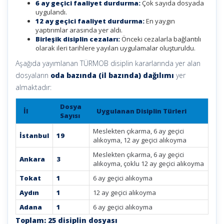
6 ay geçici faaliyet durdurma:
Çok sayıda dosyada
uygulandı.
12 ay geçici faaliyet durdurma:
En yaygın
yaptırımlar arasında yer aldı.
Birleşik disiplin cezaları:
Önceki cezalarla bağlantılı
olarak ileri tarihlere yayılan uygulamalar oluşturuldu.
Aşağıda yayımlanan TÜRMOB disiplin kararlarında yer alan
dosyaların
oda bazında (il bazında) dağılımı
yer
almaktadır:
Dosya
İl
Uygulanan Disiplin Türleri
Sayısı
Meslekten çıkarma, 6 ay geçici
İstanbul
19
alıkoyma, 12 ay geçici alıkoyma
Meslekten çıkarma, 6 ay geçici
Ankara
3
alıkoyma, çoklu 12 ay geçici alıkoyma
Tokat
1
6 ay geçici alıkoyma
Aydın
1
12 ay geçici alıkoyma
Adana
1
6 ay geçici alıkoyma
Toplam: 25 disiplin dosyası