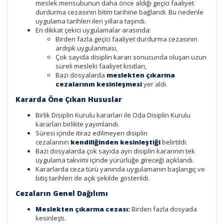
meslek mensubunun daha önce aldığı geçici faaliyet
durdurma cezasının bitim tarihine bağlandı. Bu nedenle
uygulama tarihleri ileri yıllara taşındı.
En dikkat çekici uygulamalar arasında:
Birden fazla geçici faaliyet durdurma cezasının
ardışık uygulanması,
Çok sayıda disiplin kararı sonucunda oluşan uzun
süreli mesleki faaliyet kısıtları,
Bazı dosyalarda
meslekten çıkarma
cezalarının kesinleşmesi
yer aldı.
Kararda Öne Çıkan Hususlar
Birlik Disiplin Kurulu kararları ile Oda Disiplin Kurulu
kararları birlikte yayımlandı.
Süresi içinde itiraz edilmeyen disiplin
cezalarının
kendiliğinden kesinleştiği
belirtildi.
Bazı dosyalarda çok sayıda ayrı disiplin kararının tek
uygulama takvimi içinde yürürlüğe gireceği açıklandı.
Kararlarda ceza türü yanında uygulamanın başlangıç ve
bitiş tarihleri de açık şekilde gösterildi.
Cezaların Genel Dağılımı
Meslekten çıkarma cezası:
Birden fazla dosyada
kesinleşti.