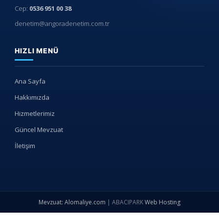
Cep:
0536 951 00 38
denetim@angoradenetim.com.tr
HIZLI MENÜ
Ana Sayfa
Hakkımızda
Hizmetlerimiz
Güncel Mevzuat
İletişim
Mevzuat: Alomaliye.com
|
ABACIPARK
Web Hosting