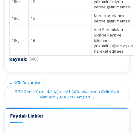
18/b
12
yükümlülüklerin
yerine getirilmemesi
Kurul kararlarının
18/c
15
yerine getirilmemesi
Veri Sorumluları
Siciline kayıt ve
18/ç
16
bildirim
yükümlülüğüne aykırı
hareket edilmesi
Kaynak:
KVKK
Post
←
KGK Duyuruları
navigation
SGK Genel Yazı – 4/1-(a) ve 4/1-(b) Kapsamında Gelir/Aylık
Alanların 2023/Ocak Artışları
→
Faydalı Linkler