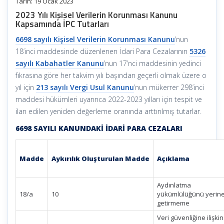
Tarih: 19 Ocak 2023
2023 Yılı Kişisel Verilerin Korunması Kanunu
Kapsamında İPC Tutarları
6698 sayılı Kişisel Verilerin Korunması Kanunu
’nun
18’inci maddesinde düzenlenen İdari Para Cezalarının
5326
sayılı Kabahatler Kanunu
’nun 17’nci maddesinin yedinci
fıkrasına göre her takvim yılı başından geçerli olmak üzere o
yıl için
213 sayılı Vergi Usul Kanunu
’nun mükerrer 298’inci
maddesi hükümleri uyarınca 2022-2023 yılları için tespit ve
ilan edilen yeniden değerleme oranında arttırılmış tutarlar.
6698 SAYILI KANUNDAKİ İDARİ PARA CEZALARI
Madde
Aykırılık
Oluşturulan
Madde
Açıklama
Aydınlatm
18/a
10
yükümlülüğünü yerin
getirmeme
Veri güvenliğine ilişkin