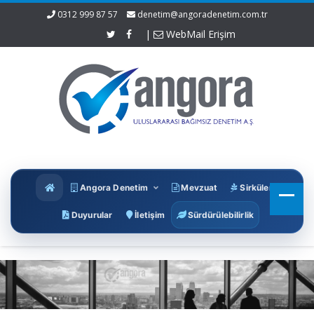
0312 999 87 57
denetim@angoradenetim.com.tr
|
WebMail Erişim
Angora Denetim
Mevzuat
Sirküler
Duyurular
İletişim
Sürdürülebilirlik