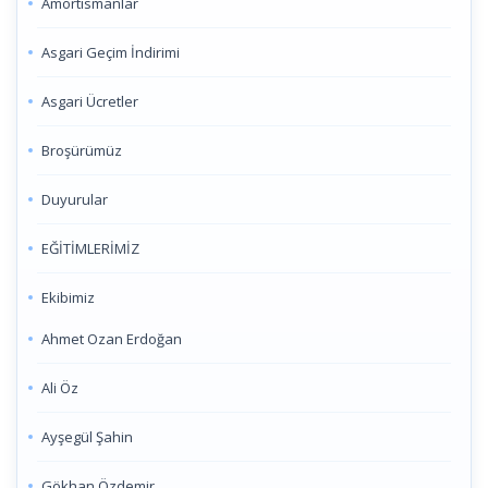
Amortismanlar
Asgari Geçim İndirimi
Asgari Ücretler
Broşürümüz
Duyurular
EĞİTİMLERİMİZ
Ekibimiz
Ahmet Ozan Erdoğan
Ali Öz
Ayşegül Şahin
Gökhan Özdemir