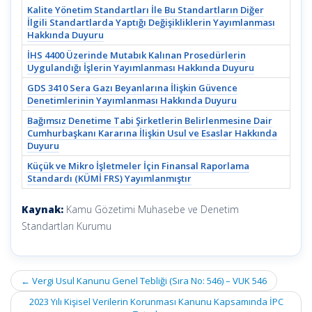
Kalite Yönetim Standartları İle Bu Standartların Diğer
İlgili Standartlarda Yaptığı Değişikliklerin Yayımlanması
Hakkında Duyuru
İHS 4400 Üzerinde Mutabık Kalınan Prosedürlerin
Uygulandığı İşlerin Yayımlanması Hakkında Duyuru
GDS 3410 Sera Gazı Beyanlarına İlişkin Güvence
Denetimlerinin Yayımlanması Hakkında Duyuru
Bağımsız Denetime Tabi Şirketlerin Belirlenmesine Dair
Cumhurbaşkanı Kararına İlişkin Usul ve Esaslar Hakkında
Duyuru
Küçük ve Mikro İşletmeler İçin Finansal Raporlama
Standardı (KÜMİ FRS) Yayımlanmıştır
Kaynak:
Kamu Gözetimi Muhasebe ve Denetim
Standartları Kurumu
Post
←
Vergi Usul Kanunu Genel Tebliği (Sıra No: 546) – VUK 546
navigation
2023 Yılı Kişisel Verilerin Korunması Kanunu Kapsamında İPC