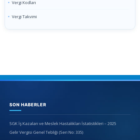
Vergi Kodları
Vergi Takvimi
SON HABERLER
SGK İş Kazaları ve Meslek Hastalıkları İstatistikleri – 2025
Gelir Vergisi Genel Tebliği (Seri No: 335)