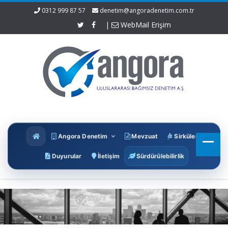
0312 999 87 57
denetim@angoradenetim.com.tr
|
WebMail Erişim
Angora Denetim
Mevzuat
Sirküler
Duyurular
İletişim
Sürdürülebilirlik